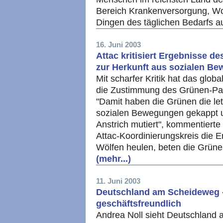
Bereich Krankenversorgung, W
Dingen des täglichen Bedarfs
16. Juni 2003
Attac kritisiert Ergebnisse de
zur Herkunft aus sozialen B
Mit scharfer Kritik hat das glob
die Zustimmung des Grünen-Part
"Damit haben die Grünen die let
sozialen Bewegungen gekappt u
Anstrich mutiert", kommentiert
Attac-Koordinierungskreis die E
Wölfen heulen, beten die Grüne
(mehr...)
11. Juni 2003
Deutschland am Scheideweg - z
geschäftsfreundlich
Andrea Noll sieht Deutschland