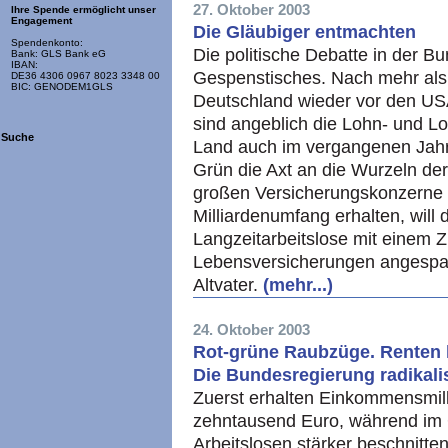
27. Oktober 2003
Ihre Spende ermöglicht unser
Engagement
Die Gläubiger entmachten
Spendenkonto:
Die politische Debatte in der B
Bank: GLS Bank eG
IBAN:
Gespenstisches. Nach mehr als
DE36 4306 0967 8023 3348 00
BIC: GENODEM1GLS
Deutschland wieder vor den
U
sind angeblich die Lohn- und 
Suche
Land auch im vergangenen Jahrz
Grün die Axt an die Wurzeln de
großen Versicherungskonzerne
Milliardenumfang erhalten, will
Langzeitarbeitslose mit einem Zug
Lebensversicherungen angespar
Altvater.
(mehr...)
24. Oktober 2003
Rot-grüne Raubzüge. Renten k
Die Bundesregierung radikalis
Zuerst erhalten Einkommensmil
zehntausend Euro, während im
Arbeitslosen stärker beschnitten