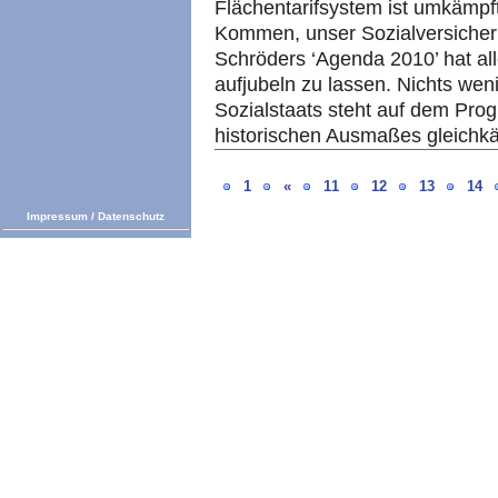
Flächentarifsystem ist umkämpft
Kommen, unser Sozialversicher
Schröders ‘Agenda 2010’ hat al
aufjubeln zu lassen. Nichts wen
Sozialstaats steht auf dem Pro
historischen Ausmaßes gleich
1
«
11
12
13
14
Impressum
/
Datenschutz