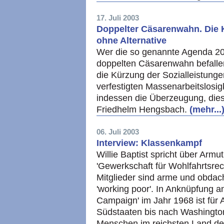
17. Juli 2003
Doppelter Cäsarenwahn. Die K
ohne Alternative
Wer die so genannte Agenda 20
doppelten Cäsarenwahn befallen
die Kürzung der Sozialleistunge
verfestigten Massenarbeitslosig
indessen die Überzeugung, dies
Friedhelm Hengsbach.
(mehr...
06. Juli 2003
Interview: Klassenkampf
Willie Baptist spricht über Armut
'Gewerkschaft für Wohlfahrtsrec
Mitglieder sind arme und obdach
'working poor'. In Anknüpfung a
Campaign' im Jahr 1968 ist für
Südstaaten bis nach Washington
Menschen im reichsten Land de