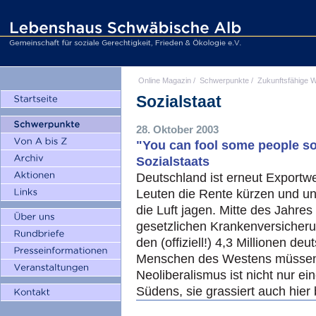
Online Magazin
/
Schwerpunkte
/
Zukunftsfähige W
Sozialstaat
28. Oktober 2003
"You can fool some people so
Sozialstaats
Deutschland ist erneut Exportwel
Leuten die Rente kürzen und un
die Luft jagen. Mitte des Jahres
gesetzlichen Krankenversicherun
den (offiziell!) 4,3 Millionen de
Menschen des Westens müssen m
Neoliberalismus ist nicht nur e
Südens, sie grassiert auch hier