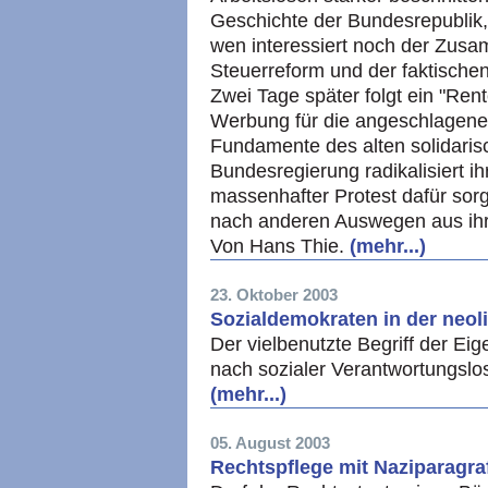
Geschichte der Bundesrepublik, 
wen interessiert noch der Zu
Steuerreform und der faktischen
Zwei Tage später folgt ein "Rent
Werbung für die angeschlagene 
Fundamente des alten solidari
Bundesregierung radikalisiert ih
massenhafter Protest dafür sorg
nach anderen Auswegen aus ih
Von Hans Thie.
(mehr...)
23. Oktober 2003
Sozialdemokraten in der neoli
Der vielbenutzte Begriff der Ei
nach sozialer Verantwortungslo
(mehr...)
05. August 2003
Rechtspflege mit Naziparagra