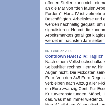
offenen Stellen kann nicht einm
an die Mär von “den faulen Arbe
Fordern”. Hartz IV ist vielmehr
Beschäftigten. Arbeitslose und 
werden nachhaltig gequält, um 
signalisieren: Nehmt die zune
Arbeitsmarktes gefälligst klaglos
werdet im nächsten Jahr selber
06. Februar 2005
Contdown HARTZ IV: Täglich 
Nach einem Volkshochschulkurs
Selbsthilfe” rechnet Herr W. hin
Augen nicht. Die Fixkosten sei
Euro. Von den 345 Euro Regelsa
verbleiben nach Abzug aller Fi
ein Euro zwanzig Cent. Für Ess
Kulturveranstaltungen, Möbel, H
das, was man immer wieder zu b
Herr W. sitzt am Küchentisch und