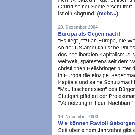
Grund seiner Seele erschüttert,
ist ein Abgrund.
(mehr...)
20. Dezember 2004
Europa als Gegenmacht
“Es liegt jetzt an Europa, die 
so der US-amerikanische Philos
des neoliberalen Kapitalismus.
weltweit, spätestens seit dem 
christlichen Heilsbringer hinte
in Europa die einzige Gegenma
Kapitals und seine Schutzmach
“Maultaschenessen” des Bürgerp
Stuttgart plädiert der Projektma
“Vernetzung mit den Nachbarn” 
18. November 2004
Wie können Ravioli Geborgen
Seit über einem Jahrzehnt gibt