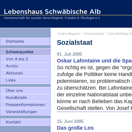
Online Magazin
/
Schwerpunkte
/
Zukunftsfähige W
Sozialstaat
01. Juli 2005
Oskar Lafontaine und die Spa
So richtig es ist, gegen die “org
zufolge die Politiker keine Han
polemisieren, so problematisch 
zu überschätzen. Bei Lafontain
der einzelne Nationalstaat unb
könne er nach Belieben das Kap
Gesellschaft stellen. Von Josef
15. Juni 2005
Das große Los