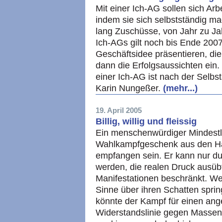
Mit einer Ich-AG sollen sich Arb
indem sie sich selbstständig ma
lang Zuschüsse, von Jahr zu Ja
Ich-AGs gilt noch bis Ende 200
Geschäftsidee präsentieren, die
dann die Erfolgsaussichten ein.
einer Ich-AG ist nach der Selbst
Karin Nungeßer.
(mehr...)
19. April 2005
Billig, willig und fleissig
Ein menschenwürdiger Mindestloh
Wahlkampfgeschenk aus den Hän
empfangen sein. Er kann nur d
werden, die realen Druck ausübt
Manifestationen beschränkt. W
Sinne über ihren Schatten spri
könnte der Kampf für einen an
Widerstandslinie gegen Massenv