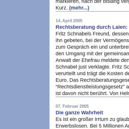
markieren, nach der bislang ver
Kurz.
(mehr...)
14. April 2005
Rechtsberatung durch Laien: 
Fritz Schnabels Freund, dessen
ihn gebeten, bei der Vermögensv
zum Gespräch ein und unterbrei
den Umgang mit der gemeinsa
Anwalt der Ehefrau meldete den
Schnabel just verklagte. Fritz 
verurteilt und trägt die Kosten
Euro. Das Rechtsberatungsgeset
“Rechtsdienstleistungsgesetz”
ist davon nicht berührt. Von He
07. Februar 2005
Die ganze Wahrheit
Es ist ein großer Irrtum zu glaub
Erwerbslosen. Bei 5 Millionen 