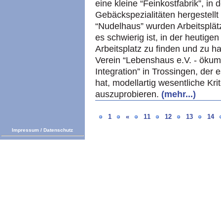
eine kleine “Feinkostfabrik”, in
Gebäckspezialitäten hergestell
“Nudelhaus” wurden Arbeitsplät
es schwierig ist, in der heutige
Arbeitsplatz zu finden und zu h
Verein “Lebenshaus e.V. - ökum
Integration” in Trossingen, der
hat, modellartig wesentliche Kr
auszuprobieren.
(mehr...)
1
«
11
12
13
14
Impressum
/
Datenschutz