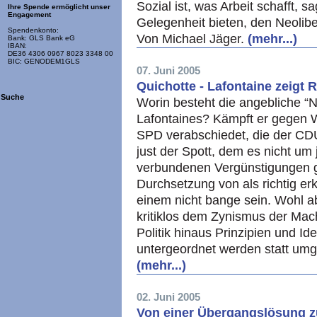
Sozial ist, was Arbeit schafft, 
Ihre Spende ermöglicht unser
Engagement
Gelegenheit bieten, den Neolibe
Spendenkonto:
Von Michael Jäger.
(mehr...)
Bank: GLS Bank eG
IBAN:
DE36 4306 0967 8023 3348 00
BIC: GENODEM1GLS
07. Juni 2005
Quichotte - Lafontaine zeigt 
Suche
Worin besteht die angebliche “Na
Lafontaines? Kämpft er gegen 
SPD
verabschiedet, die der
CD
just der Spott, dem es nicht um
verbundenen Vergünstigungen g
Durchsetzung von als richtig 
einem nicht bange sein. Wohl ab
kritiklos dem Zynismus der Macht
Politik hinaus Prinzipien und Ide
untergeordnet werden statt umg
(mehr...)
02. Juni 2005
Von einer Übergangslösung z