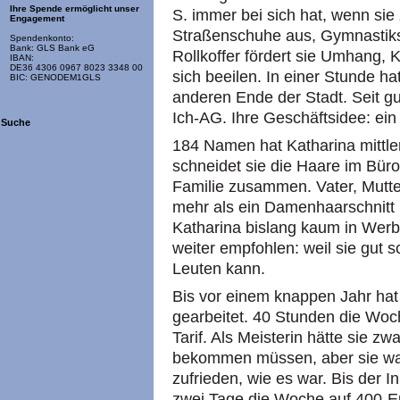
Ihre Spende ermöglicht unser
S. immer bei sich hat, wenn si
Engagement
Straßenschuhe aus, Gymnastiks
Spendenkonto:
Bank: GLS Bank eG
Rollkoffer fördert sie Umhang
IBAN:
DE36 4306 0967 8023 3348 00
sich beeilen. In einer Stunde ha
BIC: GENODEM1GLS
anderen Ende der Stadt. Seit gu
Ich-AG. Ihre Geschäftsidee: ein
Suche
184 Namen hat Katharina mittle
schneidet sie die Haare im Bür
Familie zusammen. Vater, Mutt
mehr als ein Damenhaarschnitt 
Katharina bislang kaum in Werbu
weiter empfohlen: weil sie gut s
Leuten kann.
Bis vor einem knappen Jahr hat
gearbeitet. 40 Stunden die Woc
Tarif. Als Meisterin hätte sie z
bekommen müssen, aber sie war 
zufrieden, wie es war. Bis der I
zwei Tage die Woche auf 400-Eur