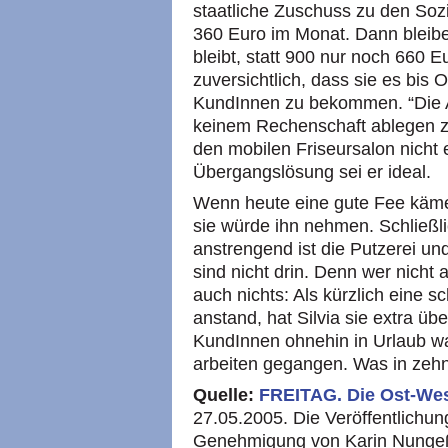
staatliche Zuschuss zu den Soz
360 Euro im Monat. Dann bleiben
bleibt, statt 900 nur noch 660 E
zuversichtlich, dass sie es bis
KundInnen zu bekommen. “Die A
keinem Rechenschaft ablegen z
den mobilen Friseursalon nicht 
Übergangslösung sei er ideal.
Wenn heute eine gute Fee käme 
sie würde ihn nehmen. Schließlic
anstrengend ist die Putzerei un
sind nicht drin. Denn wer nicht a
auch nichts: Als kürzlich eine 
anstand, hat Silvia sie extra übe
KundInnen ohnehin in Urlaub wa
arbeiten gegangen. Was in zehn 
Quelle:
FREITAG.
Die Ost-We
27.05.2005. Die Veröffentlichung
Genehmigung von Karin Nungeß