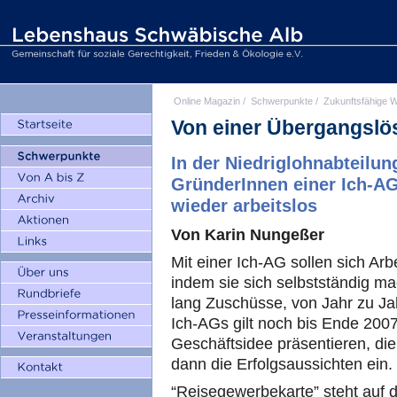
Online Magazin
/
Schwerpunkte
/
Zukunftsfähige W
Von einer Übergangslö
In der Niedriglohnabteilung
GründerInnen einer Ich-AG 
wieder arbeitslos
Von Karin Nungeßer
Mit einer Ich-AG sollen sich Arb
indem sie sich selbstständig ma
lang Zuschüsse, von Jahr zu Ja
Ich-AGs gilt noch bis Ende 200
Geschäftsidee präsentieren, die
dann die Erfolgsaussichten ein.
“Reisegewerbekarte” steht auf