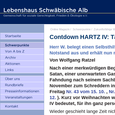
Online Magazin
/
Schwerpunkte
/
Zukunftsfähige W
Contdown HARTZ IV: Tä
Herr W. belegt einen Selbsthil
Notstand aus und erhält nun 
Von Wolfgang Ratzel
Nach einer merkwürdigen Beg
Satan, einer unerwarteten Ga
Fahndung nach seinem Sachbe
November zum Schreddern in 
Freitag
Nr. 43 vom 15. 10.
,
Nr
12.
). Kurz vor Weihnachten w
IV bedeutet, für ihn ganz pers
Wieder geschieht lange Zeit nich