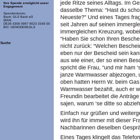
jede Ritze seines Alltags. Im 
Ihre Spende ermöglicht unser
Engagement
dasselbe Thema: “Hast du scho
Spendenkonto:
Neueste?” Und eines Tages fragt 
Bank: GLS Bank eG
IBAN:
seit Jahren auf seinen immergl
DE36 4306 0967 8023 3348 00
BIC: GENODEM1GLS
immergleichen Kreuzung, wobei 
“Haben Sie schon Ihren Bescheid
Suche
nicht zurück: “Welchen Beschei
eben nur der Bescheid sein kan
aus wie einer, der so einen Bes
spricht die Frau, “und mir ham 
janze Warmwasser abjezogen, u
oben hatten Herrn W. beim Gas
Warmwasser bezahlt, auch er w
Freundin bearbeitet die Anträge 
sajen, warum ‘se ditte so abzie
Einfach nur grüßen und weiterge
wird ihn für immer mit dieser F
Nachbarinnen dieselben Gespräch
Eines Tages klingelt das Telefon