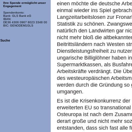
einen möchte die deutsche Arbe
Ihre Spende ermöglicht unser
Engagement
einmal wieder ins Spiel gebracht
Spendenkonto:
Langzeitarbeitslosen zur Fronar
Bank: GLS Bank eG
IBAN:
DE36 4306 0967 8023 3348 00
Statistik zu schönen. Zwangsweise
BIC: GENODEM1GLS
natürlich den Landwirten gar ni
nicht mehr bloß die altbekannte
Suche
Beitrittsländern nach Westen st
Dienstleistungsfreiheit zu nutze
ungarische Billiglöhner haben 
Supermarktkassen, als Busfahr
Arbeitskräfte verdrängt. Die 
des westeuropäischen Arbeitsm
werden durch die Gründung so 
umgangen.
Es ist die Krisenkonkurrenz der 
erweiterten EU so transnational 
Osteuropa ist nach dem Zusamm
derart große und nicht mehr soz
entstanden, dass sich fast alle 