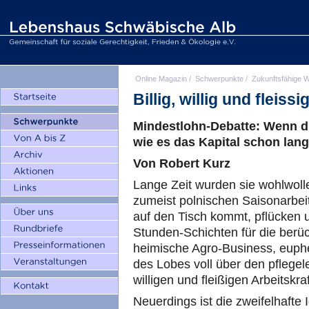
Online Magazin
/
Schwerpunkte
/
Zukunftsfähige W
Billig, willig und fleissi
Mindestlohn-Debatte: Wenn di
wie es das Kapital schon lang
Von Robert Kurz
Lange Zeit wurden sie wohlwol
zumeist polnischen Saisonarbei
auf den Tisch kommt, pflücken u
Stunden-Schichten für die berüc
heimische Agro-Business, euphem
des Lobes voll über den pflegele
willigen und fleißigen Arbeitskraf
Neuerdings ist die zweifelhafte I