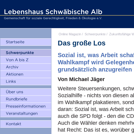
Online Magazin
/
Schwerpunkte
/
Zukunftsfähige W
Das große Los
Sozial ist, was Arbeit scha
Wahlkampf wird Gelegenhei
grundsätzlich anzugreifen
Von Michael Jäger
Weitere Steuersenkungen, sch
Sozialhilfe - nichts von diesen 
im Wahlkampf plakatieren, sond
daran: Sozial ist, was Arbeit sc
auch die
SPD
folgt - den die
C
Auch die Wähler denken mehrhei
hat Recht: Das ist es, worüber