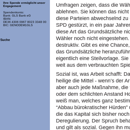
Ihre Spende ermöglicht unser
Umfragen zeigen, dass die Wähl
Engagement
ablehnen. Sie können das nicht
Spendenkonto:
Bank: GLS Bank eG
diese Parteien abwechselnd zu e
IBAN:
DE36 4306 0967 8023 3348 00
SPD
gestürzt, in ein paar Jahre
BIC: GENODEM1GLS
diese Art das Grundsätzliche ni
Wähler noch nicht eingestehen.
Suche
destruktiv. Gibt es eine Chance
das Grundsätzliche heranzuführ
eigentlich eine Steilvorlage. S
weit aus dem verbrauchten Spi
Sozial ist, was Arbeit schafft: 
heilige die Mittel - wenn’s der A
aber auch jede Maßnahme, die 
oder dem schlichten Anstand Ho
weiß man, welches ganz bestimm
“Abbau bürokratischer Hürden” 
die das Kapital sich bisher noch 
Deregulierung. Der Spruch behau
und gilt als sozial. Gegen ihn 