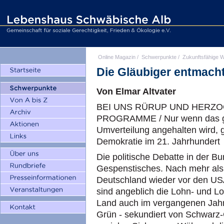
Online Magazin
/
Schwerpunkte
/
Zukunftsfähige W
Die Gläubiger entmach
Von Elmar Altvater
BEI UNS
RÜRUP
UND HERZO
PROGRAMME / Nur wenn das gl
Umverteilung angehalten wird, g
Demokratie im 21. Jahrhundert
Die politische Debatte in der B
Gespenstisches. Nach mehr als
Deutschland wieder vor den
U
sind angeblich die Lohn- und 
Land auch im vergangenen Jahrz
Grün - sekundiert von Schwarz-G