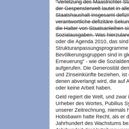
“Verletzung des Maastrichter Sta
der Gespensterwelt lautet in all
Staatshaushalt insgesamt defizitä
verantwortliche defizitäre Seku
die Halter von Staatsanleihen si
Sozialausgaben. Was hierzulan
oder die Agenda 2010, das sind
Strukturanpassungsprogramme
Bevölkerungsgruppen sind in g
Erneuerung” - wie die Sozialdem
aufgerufen. Die Generosität den
und Zinseinkünfte beziehen, ist 
denen abverlangt wird, die auf
oder keine Arbeit haben.
Geld regiert die Welt, und zwar
Urheber des Wortes, Pubilius S
unserer Zeitrechnung, niemals h
Hobsbawm hatte Recht, als er da
Jahrhundert des Wachstums bez