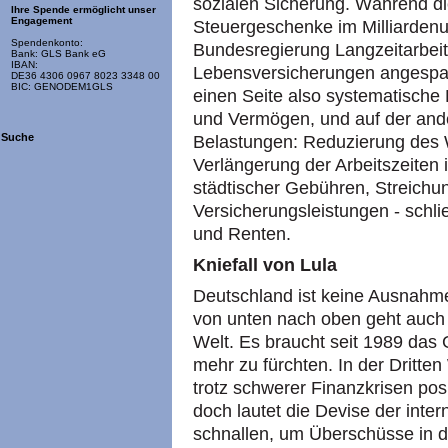
sozialen Sicherung. Während d
Ihre Spende ermöglicht unser
Engagement
Steuergeschenke im Milliardenum
Spendenkonto:
Bundesregierung Langzeitarbeits
Bank: GLS Bank eG
IBAN:
Lebensversicherungen angespar
DE36 4306 0967 8023 3348 00
BIC: GENODEM1GLS
einen Seite also systematische
und Vermögen, und auf der ande
Suche
Belastungen: Reduzierung des 
Verlängerung der Arbeitszeiten 
städtischer Gebühren, Streichu
Versicherungsleistungen - schli
und Renten.
Kniefall von Lula
Deutschland ist keine Ausnahm
von unten nach oben geht auch 
Welt. Es braucht seit 1989 da
mehr zu fürchten. In der Dritte
trotz schwerer Finanzkrisen po
doch lautet die Devise der inter
schnallen, um Überschüsse in de