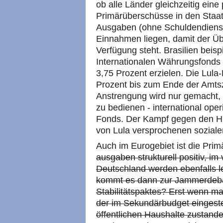
ob alle Länder gleichzeitig eine
Primärüberschüsse in den Staat
Ausgaben (ohne Schuldendienst
Einnahmen liegen, damit der Üb
Verfügung steht. Brasilien beis
Internationalen Währungsfonds
3,75 Prozent erzielen. Die Lula-
Prozent bis zum Ende der Amts
Anstrengung wird nur gemacht, 
zu bedienen - international op
Fonds. Der Kampf gegen den Hu
von Lula versprochenen soziale
Auch im Eurogebiet ist die Prim
ausgaben strukturell positiv, im
Deutschland werden ebenfalls l
kommt es dann zur Jammerdeba
Stabilitätspaktes? Erst wenn m
der im Sekundärbudget eingestel
öffentlichen Haushalte zustande