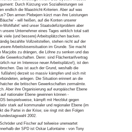
 Argument: Durch Kürzung von Sozialleistungen sei
ten endlich die Maastricht-Kriterien. Aber auf was
aus? Den armen Plebejern kürzt man ihre Leistungen
Bäuche’ - will heißen, auf die Konten unserer
rn-Wohlfahrt’ wird unser Staatsdefizitproblem aber
unsere Unternehmer eines Tages wirklich total satt
k viele (und bessere) Arbeitsplätzchen backen.
ndig bezahlte Vollzeitstellen, stehen nicht auf der
 unsere Arbeitslosensituation im Grunde. Sie macht
in Macjobs zu drängen, die Löhne zu senken und das
 die Gewerkschaften. Denn: sind Flächentarifvertrag
lich nur im Interesse neuer Arbeitsplätze!), ist den
rochen. Das ist auch der Grund, weshalb die
fußlahm) derzeit so massiv kämpfen und sich mit
erbündeten, anlegen. Die Situation erinnert an die
Thatcher die britischen Gewerkschaften zermalmte.
. Aber ihre Organisierung auf europäischer Ebene
 auf nationaler Ebene gewinnen können -
PDS
beispielsweise, kämpft mit Herzblut gegen
elativ stark auf kommunaler und regionaler Ebene (im
t die Partei in der Krise; sie ringt mit den Folgen
 Bundestagswahl 2002.
 Schröder und Fischer auf teilweise unerwartet
innerhalb der
SPD
ist Oskar Lafontaine - von Tony