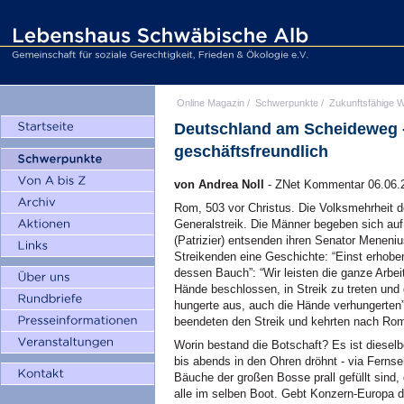
Online Magazin
/
Schwerpunkte
/
Zukunftsfähige W
Deutschland am Scheideweg - z
geschäftsfreundlich
von Andrea Noll
- ZNet Kommentar 06.06.
Rom, 503 vor Christus. Die Volksmehrheit der 
Generalstreik. Die Männer begeben sich auf
(Patrizier) entsenden ihren Senator Meneniu
Streikenden eine Geschichte: “Einst erhob
dessen Bauch”: “Wir leisten die ganze Arbeit
Hände beschlossen, in Streik zu treten und 
hungerte aus, auch die Hände verhungerten”
beendeten den Streik und kehrten nach Ro
Worin bestand die Botschaft? Es ist diesel
bis abends in den Ohren dröhnt - via Fernseh
Bäuche der großen Bosse prall gefüllt sind,
alle im selben Boot. Gebt Konzern-Europa 