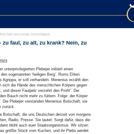
irtschaft und soziale Gerechtigkeit
u faul, zu alt, zu krank? Nein, zu
2003
unterprivilegierten Plebejer initiiert einen
 den sogenannten ‘heiligen Berg’. Roms Eliten
s Agrippa, er soll verhandeln. Menenius erzählt den
en sich die Hände des menschlichen Körpers gegen
, und dieser Faulpelz verzehrt den Profit”. Die
den Bauch nicht mehr zu füttern. Folge: der Körper
. Die Plebejer verstanden Menenius Botschaft; sie
m zurück.
be Botschaft, die uns Deutschen derzeit von morgens
en, Radio, Presse. Sie lautet: Sorgt dafür, dass die
 dann blüht auch euer Staatsorganismus. Wir sitzen
das größte Stück vom Kuchen, und ihr Plebs werdet