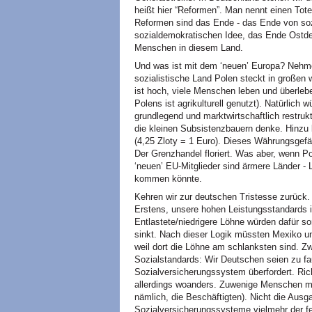
heißt hier “Reformen”. Man nennt einen Tote
Reformen sind das Ende - das Ende von sozi
sozialdemokratischen Idee, das Ende Ostde
Menschen in diesem Land.
Und was ist mit dem ‘neuen’ Europa? Nehmen
sozialistische Land Polen steckt in großen w
ist hoch, viele Menschen leben und überlebe
Polens ist agrikulturell genutzt). Natürlich 
grundlegend und marktwirtschaftlich restruk
die kleinen Subsistenzbauern denke. Hinzu 
(4,25 Zloty = 1 Euro). Dieses Währungsgefäl
Der Grenzhandel floriert. Was aber, wenn Pol
‘neuen’ EU-Mitglieder sind ärmere Länder - L
kommen könnte.
Kehren wir zur deutschen Tristesse zurück
Erstens, unsere hohen Leistungsstandards i
Entlastete/niedrigere Löhne würden dafür so
sinkt. Nach dieser Logik müssten Mexiko un
weil dort die Löhne am schlanksten sind. 
Sozialstandards: Wir Deutschen seien zu fau
Sozialversicherungssystem überfordert. Richt
allerdings woanders. Zuwenige Menschen mü
nämlich, die Beschäftigten). Nicht die Ausg
Sozialversicherungssysteme vielmehr der f