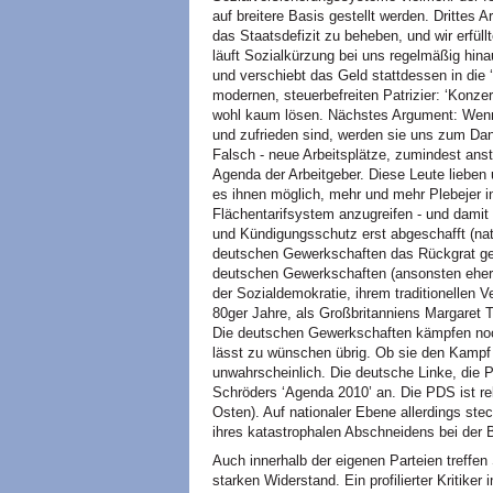
auf breitere Basis gestellt werden. Drittes
das Staatsdefizit zu beheben, und wir erfüll
läuft Sozialkürzung bei uns regelmäßig hin
und verschiebt das Geld stattdessen in die ‘
modernen, steuerbefreiten Patrizier: ‘Konze
wohl kaum lösen. Nächstes Argument: Wenn 
und zufrieden sind, werden sie uns zum Dan
Falsch - neue Arbeitsplätze, zumindest anstä
Agenda der Arbeitgeber. Diese Leute lieben
es ihnen möglich, mehr und mehr Plebejer 
Flächentarifsystem anzugreifen - und damit
und Kündigungsschutz erst abgeschafft (natür
deutschen Gewerkschaften das Rückgrat geb
deutschen Gewerkschaften (ansonsten eher 
der Sozialdemokratie, ihrem traditionellen V
80ger Jahre, als Großbritanniens Margaret 
Die deutschen Gewerkschaften kämpfen noch
lässt zu wünschen übrig. Ob sie den Kampf
unwahrscheinlich. Die deutsche Linke, die
Schröders ‘Agenda 2010’ an. Die
PDS
ist r
Osten). Auf nationaler Ebene allerdings steck
ihres katastrophalen Abschneidens bei der
Auch innerhalb der eigenen Parteien treffen
starken Widerstand. Ein profilierter Kritiker 