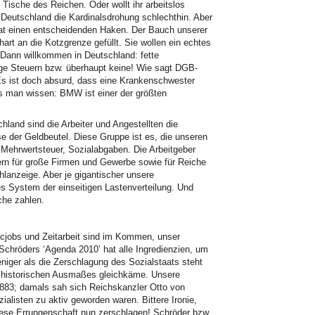
ische des Reichen. Oder wollt ihr arbeitslos
n Deutschland die Kardinalsdrohung schlechthin. Aber
t einen entscheidenden Haken. Der Bauch unserer
hart an die Kotzgrenze gefüllt. Sie wollen ein echtes
? Dann willkommen in Deutschland: fette
ige Steuern bzw. überhaupt keine! Wie sagt
DGB
-
“Es ist doch absurd, dass eine Krankenschwester
s man wissen:
BMW
ist einer der größten
hland sind die Arbeiter und Angestellten die
se der Geldbeutel. Diese Gruppe ist es, die unseren
, Mehrwertsteuer, Sozialabgaben. Die Arbeitgeber
ern für große Firmen und Gewerbe sowie für Reiche
lanzeige. Aber je gigantischer unsere
ses System der einseitigen Lastenverteilung. Und
che zahlen.
cjobs und Zeitarbeit sind im Kommen, unser
Schröders ‘Agenda 2010’ hat alle Ingredienzien, um
niger als die Zerschlagung des Sozialstaats steht
 historischen Ausmaßes gleichkäme. Unsere
 1883; damals sah sich Reichskanzler Otto von
ialisten zu aktiv geworden waren. Bittere Ironie,
ese Errungenschaft nun zerschlagen! Schröder bzw.