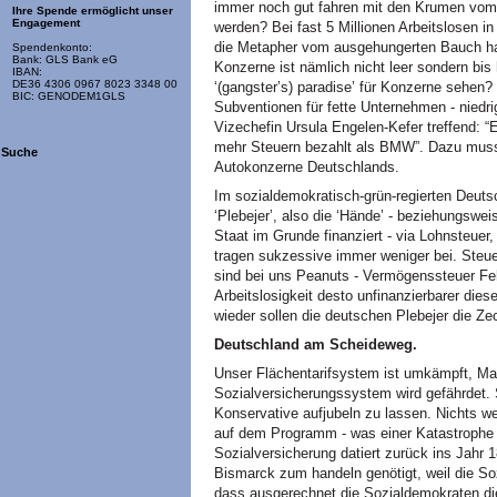
immer noch gut fahren mit den Krumen vom T
Ihre Spende ermöglicht unser
Engagement
werden? Bei fast 5 Millionen Arbeitslosen i
die Metapher vom ausgehungerten Bauch ha
Spendenkonto:
Bank: GLS Bank eG
Konzerne ist nämlich nicht leer sondern bis 
IBAN:
DE36 4306 0967 8023 3348 00
‘(gangster’s) paradise’ für Konzerne sehen
BIC: GENODEM1GLS
Subventionen für fette Unternehmen - niedr
Vizechefin Ursula Engelen-Kefer treffend: 
mehr Steuern bezahlt als
BMW
”. Dazu mus
Suche
Autokonzerne Deutschlands.
Im sozialdemokratisch-grün-regierten Deutsc
‘Plebejer’, also die ‘Hände’ - beziehungswei
Staat im Grunde finanziert - via Lohnsteuer
tragen sukzessive immer weniger bei. Steu
sind bei uns Peanuts - Vermögenssteuer Feh
Arbeitslosigkeit desto unfinanzierbarer die
wieder sollen die deutschen Plebejer die Ze
Deutschland am Scheideweg.
Unser Flächentarifsystem ist umkämpft, Ma
Sozialversicherungssystem wird gefährdet. 
Konservative aufjubeln zu lassen. Nichts we
auf dem Programm - was einer Katastrophe
Sozialversicherung datiert zurück ins Jahr
Bismarck zum handeln genötigt, weil die Soz
dass ausgerechnet die Sozialdemokraten di