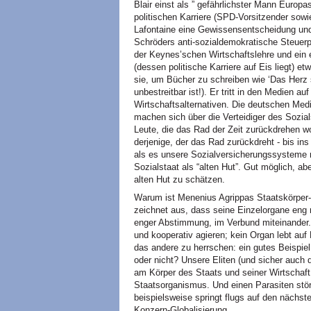
Blair einst als ” gefährlichster Mann Europ
politischen Karriere (SPD-Vorsitzender sowie
Lafontaine eine Gewissensentscheidung und 
Schröders anti-sozialdemokratische Steuerpoli
der Keynes’schen Wirtschaftslehre und ein e
(dessen politische Karriere auf Eis liegt) et
sie, um Bücher zu schreiben wie ‘Das Herz s
unbestreitbar ist!). Er tritt in den Medien au
Wirtschaftsalternativen. Die deutschen Med
machen sich über die Verteidiger des Sozials
Leute, die das Rad der Zeit zurückdrehen wo
derjenige, der das Rad zurückdreht - bis ins 
als es unsere Sozialversicherungssysteme 
Sozialstaat als “alten Hut”. Gut möglich, 
alten Hut zu schätzen.
Warum ist Menenius Agrippas Staatskörper
zeichnet aus, dass seine Einzelorgane eng m
enger Abstimmung, im Verbund miteinander.
und kooperativ agieren; kein Organ lebt auf
das andere zu herrschen: ein gutes Beispiel 
oder nicht? Unsere Eliten (und sicher auch 
am Körper des Staats und seiner Wirtschaft.
Staatsorganismus. Und einen Parasiten stört
beispielsweise springt flugs auf den nächs
Konzern-Globalisierung.