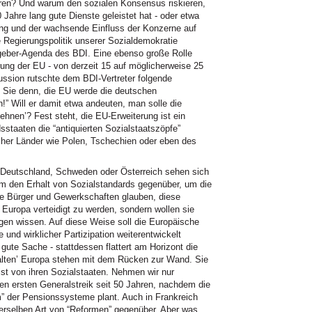
eren? Und warum den sozialen Konsensus riskieren,
Jahre lang gute Dienste geleistet hat - oder etwa
rung und der wachsende Einfluss der Konzerne auf
e Regierungspolitik unserer Sozialdemokratie
itgeber-Agenda des
BDI.
Eine ebenso große Rolle
rung der EU - von derzeit 15 auf möglicherweise 25
skussion rutschte dem
BDI
-Vertreter folgende
 Sie denn, die EU werde die deutschen
!” Will er damit etwa andeuten, man solle die
hnen’? Fest steht, die EU-Erweiterung ist ein
dsstaaten die “antiquierten Sozialstaatszöpfe”
ischer Länder wie Polen, Tschechien oder eben des
n, Deutschland, Schweden oder Österreich sehen sich
 den Erhalt von Sozialstandards gegenüber, um die
ele Bürger und Gewerkschaften glauben, diese
’ Europa verteidigt zu werden, sondern wollen sie
agen wissen. Auf diese Weise soll die Europäische
und wirklicher Partizipation weiterentwickelt
ute Sache - stattdessen flattert am Horizont die
alten’ Europa stehen mit dem Rücken zur Wand. Sie
ist von ihren Sozialstaaten. Nehmen wir nur
en ersten Generalstreik seit 50 Jahren, nachdem die
m” der Pensionssysteme plant. Auch in Frankreich
derselben Art von “Reformen” gegenüber. Aber was