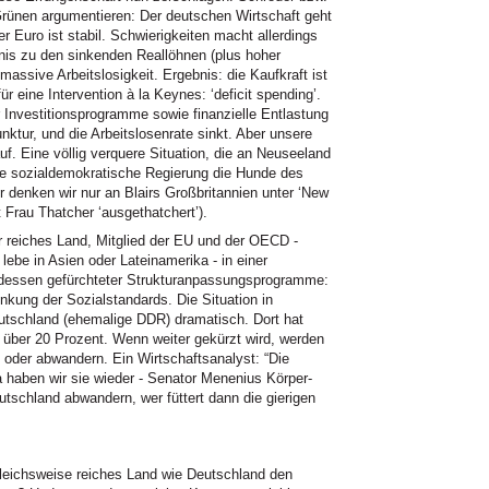
Grünen argumentieren: Der deutschen Wirtschaft geht
er Euro ist stabil. Schwierigkeiten macht allerdings
tnis zu den sinkenden Reallöhnen (plus hoher
assive Arbeitslosigkeit. Ergebnis: die Kaufkraft ist
ür eine Intervention à la Keynes: ‘deficit spending’.
 Investitionsprogramme sowie finanzielle Entlastung
nktur, und die Arbeitslosenrate sinkt. Aber unsere
 Eine völlig verquere Situation, die an Neuseeland
ine sozialdemokratische Regierung die Hunde des
r denken wir nur an Blairs Großbritannien unter ‘New
t Frau Thatcher ‘ausgethatchert’).
r reiches Land, Mitglied der EU und der
OECD
-
ebe in Asien oder Lateinamerika - in einer
dessen gefürchteter Strukturanpassungsprogramme:
nkung der Sozialstandards. Die Situation in
eutschland (ehemalige
DDR
) dramatisch. Dort hat
n über 20 Prozent. Wenn weiter gekürzt wird, werden
 oder abwandern. Ein Wirtschaftsanalyst: “Die
 haben wir sie wieder - Senator Menenius Körper-
schland abwandern, wer füttert dann die gierigen
leichsweise reiches Land wie Deutschland den