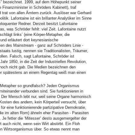
as” bezeichnet. 1999, auf dem Höhepunkt seiner
 Finanzminister in Schröders Kabinett), traf
trat von allen Ämtern zurück. Auslöser war Gerhard
tik. Lafontaine ist ein brillanter Analytiker im Sinne
loquenter Redner. Derzeit besitzt Lafontaine
was, was Schröder fehlt: viel Zeit. Lafontaine nutzt
chlägt links’ (eine Körper-Metapher, die
f und erläutert dort keynesianische
ien des Mainstream - ganz auf Schröders Linie -
taats lustig, nennen sie Traditionalisten, Träumer,
llen. Falsch, sagt Lafontaine, Schröder ist
Jahr 1850, in die Zeit der Industriellen Revolution,
noch nicht gab. Die Medien bezeichnen den
aber spätestens an einem Regentag weiß man einen
-Metapher so grundfalsch? Jeden Organismus
iteinander verbunden sind. Sie funktionieren in
 Der Mensch lebt nur, weil seine Organe harmonisch
 Kosten des andern, kein Körperteil versucht, über
für eine funktionierende partizipative Demokratie,
die im alten Rom) ähneln eher Parasiten - Parasiten
 Je fetter die ‘Mitesser’ desto ausgemergelter der
 auch nicht, wenn sein Wirt abstirbt. Ein Floh
ten Wirtsorganismus über. So etwas nennt man