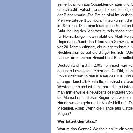
seine Koalition aus Sozialdemokraten und 
es schlecht. Falsch. Unser Export floriert, d
der Binnenmarkt. Die Preise sind im Verhäl
Mehrwertsteuer!) zu hoch, hinzu kommt die m
im Sinkflug. Dies eine klassische Situation f
Ankurbelung des Marktes mittels staatlicher
für Normalbürger - dann blüht die Marktkonju
Regierung zäumt das Pferd vom Schwanz auf.
vor 20 Jahren erinnert, als ausgerechnet e
Neoliberalismus auf die Bürger los ließ. Ode
Labour’ (in mancher Hinsicht hat Blair selbs
Deutschland im Jahr 2003 - ein nach wie vo
dennoch beschleicht einen das Gefühl, man l
Volkswirtschaft in den Klauen des
IMF
und 
strenge Haushaltskontrolle, drastische Abse
Westdeutschland ist schlimm - die in Ostd
man mittlerweile eine Arbeitslosenquote vo
die Menschen in dieser Region verzweifeln -
Hände werden gehen, die Köpfe bleiben”. Da
Metapher. Aber: Wenn die Hände aus Ostdeut
Mägen?
Wer füttert den Staat?
Warum das Ganze? Weshalb sollte ein verg