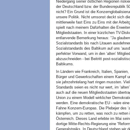
Niedergang seiner östlichen Regionen riski
der Deutschland bzw. der Bundesrepublik 50 
nicht? Ein Grund ist die Konzernglobalisie
unsere Politik. Nicht umsonst deckt sich di
mittlerweile fast Eins zu Eins mit der Arbe
spielt nach meinem Dafürhalten die Erweite
Mitgliedstaaten. In einer kürzlichen TV-Di
entlarvende Bemerkung heraus: “Ja glauben
Sozialstandards bis nach Litauen ausdehnen
Sozialstandards des Baltikum auf uns ‘ausde
perfekter Vorwand, um in den ‘alten’ Mitglie
abzuschneiden - bei Beitritt post-sozialist
Baltikums.
In Ländern wie Frankreich, Italien, Spanie
Bürger und Gewerkschaften einem Kampf um
sie jahrzehntelang hart ringen mussten. Vi
Standards seien es nicht nur wert, im ‘alten
auch auf die neuen Mitgliedsstaaten übertr
Union zu einem Modell wirklicher Demokratie 
werden. Eine demokratische EU - wäre eine g
Fahne Konzern-Europas. Die Plebejer des ‘
kämpfen, um zu retten, was noch zu retten 
Österreich. Dieses Land erlebte im Mai sein
dortige Mitte-Rechts-Regierung eine “Refor
Generalstreiks. In Deutschland stehen wir 