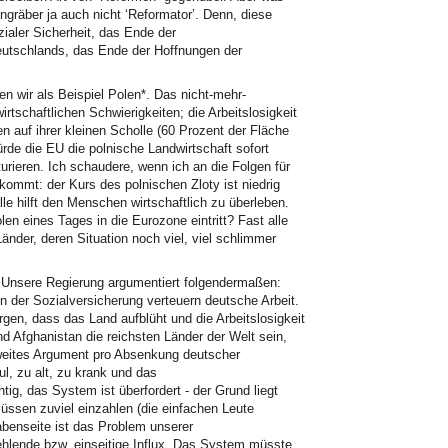
ngräber ja auch nicht ‘Reformator’. Denn, diese
aler Sicherheit, das Ende der
utschlands, das Ende der Hoffnungen der
 wir als Beispiel Polen*. Das nicht-mehr-
irtschaftlichen Schwierigkeiten; die Arbeitslosigkeit
n auf ihrer kleinen Scholle (60 Prozent der Fläche
würde die EU die polnische Landwirtschaft sofort
turieren. Ich schaudere, wenn ich an die Folgen für
kommt: der Kurs des polnischen Zloty ist niedrig
le hilft den Menschen wirtschaftlich zu überleben.
en eines Tages in die Eurozone eintritt? Fast alle
änder, deren Situation noch viel, viel schlimmer
. Unsere Regierung argumentiert folgendermaßen:
n der Sozialversicherung verteuern deutsche Arbeit.
rgen, dass das Land aufblüht und die Arbeitslosigkeit
d Afghanistan die reichsten Länder der Welt sein,
Zweites Argument pro Absenkung deutscher
l, zu alt, zu krank und das
ig, das System ist überfordert - der Grund liegt
ssen zuviel einzahlen (die einfachen Leute
abenseite ist das Problem unserer
ehlende bzw. einseitige Influx. Das System müsste