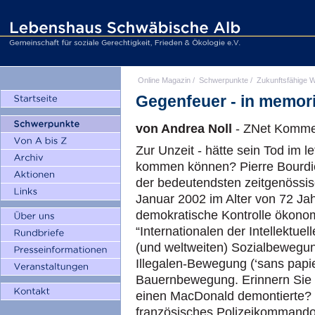
Online Magazin
/
Schwerpunkte
/
Zukunftsfähige W
Gegenfeuer - in memor
von Andrea Noll
- ZNet Komme
Zur Unzeit - hätte sein Tod im l
kommen können? Pierre Bourdie
der bedeutendsten zeitgenössisc
Januar 2002 im Alter von 72 Jah
demokratische Kontrolle ökonomi
“Internationalen der Intellektue
(und weltweiten) Sozialbewegun
Illegalen-Bewegung (‘sans papie
Bauernbewegung. Erinnern Sie s
einen MacDonald demontierte? I
französisches Polizeikommando