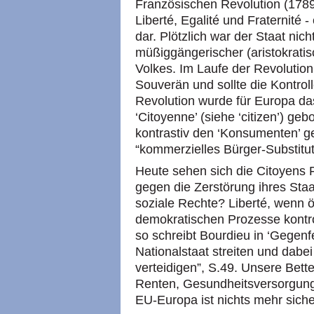
Französischen Revolution (1789).
Liberté, Egalité und Fraternité -
dar. Plötzlich war der Staat nic
müßiggängerischer (aristokrati
Volkes. Im Laufe der Revolutio
Souverän und sollte die Kontro
Revolution wurde für Europa das
‘Citoyenne’ (siehe ‘citizen’) geb
kontrastiv den ‘Konsumenten’ g
“kommerzielles Bürger-Substitut
Heute sehen sich die Citoyens 
gegen die Zerstörung ihres Sta
soziale Rechte? Liberté, wenn 
demokratischen Prozesse kontrol
so schreibt Bourdieu in ‘Gegen
Nationalstaat streiten und dabe
verteidigen”,
S.49.
Unsere Bette
Renten, Gesundheitsversorgung, 
EU-Europa ist nichts mehr siche