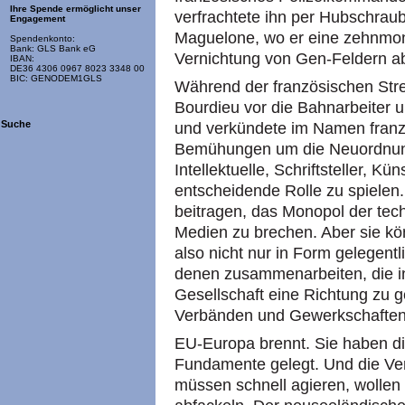
Ihre Spende ermöglicht unser
verfrachtete ihn per Hubschraub
Engagement
Maguelone, wo er eine zehnmon
Spendenkonto:
Bank: GLS Bank eG
Vernichtung von Gen-Feldern abs
IBAN:
DE36 4306 0967 8023 3348 00
BIC: GENODEM1GLS
Während der französischen Strei
Bourdieu vor die Bahnarbeiter
Suche
und verkündete im Namen französ
Bemühungen um die Neuordnung
Intellektuelle, Schriftsteller, Kü
entscheidende Rolle zu spielen
beitragen, das Monopol der tec
Medien zu brechen. Aber sie kö
also nicht nur in Form gelegentli
denen zusammenarbeiten, die in
Gesellschaft eine Richtung zu ge
Verbänden und Gewerkschaften
EU-Europa brennt. Sie haben di
Fundamente gelegt. Und die Ver
müssen schnell agieren, wollen 