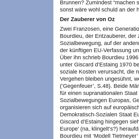
Brunnen? Zumindest “machen sie
sonst wäre wohl schuld an der h
Der Zauberer von Oz
Zwei Franzosen, eine Generation
Bourdieu, der Entzauberer, der 
Sozialbewegung, auf der andere
der künftigen EU-Verfassung un
Über ihn schrieb Bourdieu 1996:
unter Giscard d’Estaing 1970 be
soziale Kosten verursacht, die 
Vergehen bleiben ungesühnt, we
(‘Gegenfeuer’,
S.48
). Beide Män
für einen supranationalen Staat
Sozialbewegungen Europas, G
organisieren sich auf europäis
Demokratisch-Sozialen Staat Eu
Giscard d’Estaing hingegen sieht
Europe’ (na, klingelt’s?) herau
Bourdieu mit ‘Modell Tietmeyer