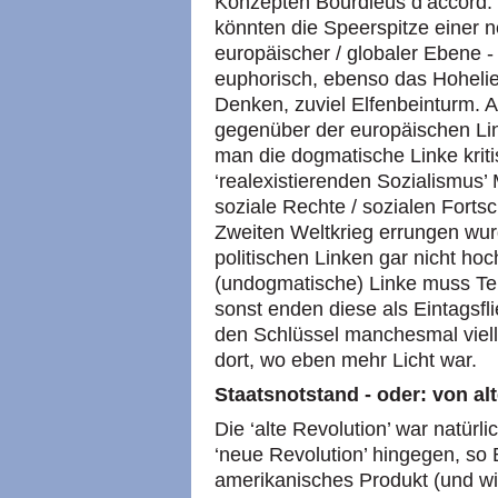
Konzepten Bourdieus d’accord. D
könnten die Speerspitze einer 
europäischer / globaler Ebene - 
euphorisch, ebenso das Hohelied 
Denken, zuviel Elfenbeinturm. 
gegenüber der europäischen Link
man die dogmatische Linke kriti
‘realexistierenden Sozialismus’
soziale Rechte / sozialen Fortsc
Zweiten Weltkrieg errungen wurd
politischen Linken gar nicht ho
(undogmatische) Linke muss Tei
sonst enden diese als Eintagsfl
den Schlüssel manchesmal viell
dort, wo eben mehr Licht war.
Staatsnotstand - oder: von a
Die ‘alte Revolution’ war natürl
‘neue Revolution’ hingegen, so 
amerikanisches Produkt (und wir