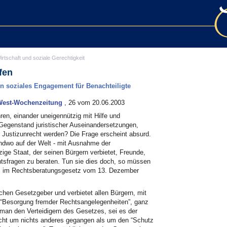
irtschaft und soziale Gerechtigkeit
fen
en soziales Engagement für Benachteiligte
-West-Wochenzeitung
, 26 vom 20.06.2003
en, einander uneigennützig mit Hilfe und
Gegenstand juristischer Auseinandersetzungen,
r Justizunrecht werden? Die Frage erscheint absurd.
endwo auf der Welt - mit Ausnahme der
zige Staat, der seinen Bürgern verbietet, Freunde,
sfragen zu beraten. Tun sie dies doch, so müssen
 es im Rechtsberatungsgesetz vom 13. Dezember
hen Gesetzgeber und verbietet allen Bürgern, mit
 “Besorgung fremder Rechtsangelegenheiten”, ganz
t man den Verteidigern des Gesetzes, sei es der
icht um nichts anderes gegangen als um den “Schutz