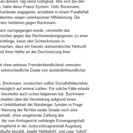
 an diesem Tag seine Gültigkeit. Wie sich bei den
te, hatte diese Praxis System. Götz Bockmann,
usländer engagierte, erstattete in einem Parallelfall
alamtes wegen unterlassener Hilfeleistung. Die
 einem Verfahren gegen Bockmann.
mt nachgegangen wurde, verurteilte das
stoßes gegen das Rechtsberatungsgesetz zu einer
chtlinge, kaum den Schrecknissen in
achen, dass ein Gesetz antisemitischer Herkunft
d ihren Helfer an der Durchsetzung ihrer
ht ohne weiteres Fremdenfeindlichkeit vermuten
r unterschiedliche Grade von ausländerfreundlicher
g. Bockmann, inzwischen selbst Sozialhilfebezieher,
möglich auf einmal zahlen. Für solche Fälle erlaubt
r Verurteilte auch schon begonnen hat. Bockmann
nwillen über die Verurteilung aufgrund eines
ie Unfehlbarkeit der Nürnberger Juristen in Frage
ch Meinung der Richter weder Gnade noch eine
eshalb, ohne umgehende Zahlung des
t die vom Amtsgericht verhängte Erzwingungshaft
umgehend in der Justizvollzugsanstalt Augsburg
buße bezahlt, ergeht Haftbefehl, und zwar “sofort”,