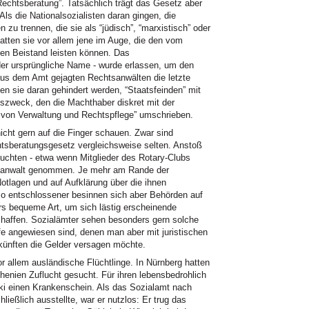
chtsberatung”. Tatsächlich trägt das Gesetz aber
ls die Nationalsozialisten daran gingen, die
zu trennen, die sie als “jüdisch”, “marxistisch” oder
atten sie vor allem jene im Auge, die den vom
hen Beistand leisten können. Das
er ursprüngliche Name - wurde erlassen, um den
aus dem Amt gejagten Rechtsanwälten die letzte
n sie daran gehindert werden, “Staatsfeinden” mit
eszweck, den die Machthaber diskret mit der
s von Verwaltung und Rechtspflege” umschrieben.
cht gern auf die Finger schauen. Zwar sind
tsberatungsgesetz vergleichsweise selten. Anstoß
tuchten - etwa wenn Mitglieder des Rotary-Clubs
atsanwalt genommen. Je mehr am Rande der
Notlagen und auf Aufklärung über die ihnen
o entschlossener besinnen sich aber Behörden auf
rs bequeme Art, um sich lästig erscheinende
schaffen. Sozialämter sehen besonders gern solche
lfe angewiesen sind, denen man aber mit juristischen
künften die Gelder versagen möchte.
 allem ausländische Flüchtlinge. In Nürnberg hatten
henien Zuflucht gesucht. Für ihren lebensbedrohlich
ki einen Krankenschein. Als das Sozialamt nach
eßlich ausstellte, war er nutzlos: Er trug das