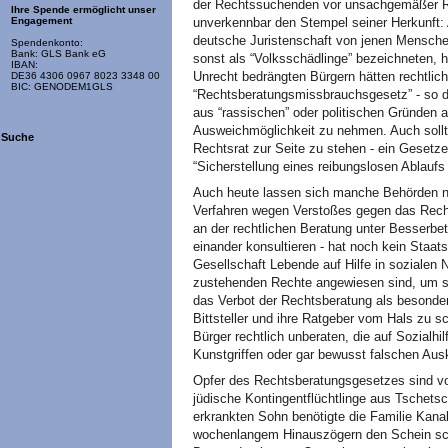
der Rechtssuchenden vor unsachgemäßer Re
Ihre Spende ermöglicht unser
unverkennbar den Stempel seiner Herkunft: A
Engagement
deutsche Juristenschaft von jenen Menschen 
Spendenkonto:
Bank: GLS Bank eG
sonst als “Volksschädlinge” bezeichneten, h
IBAN:
Unrecht bedrängten Bürgern hätten rechtlic
DE36 4306 0967 8023 3348 00
BIC: GENODEM1GLS
“Rechtsberatungsmissbrauchsgesetz” - so d
aus “rassischen” oder politischen Gründen 
Ausweichmöglichkeit zu nehmen. Auch sollte
Suche
Rechtsrat zur Seite zu stehen - ein Gesetz
“Sicherstellung eines reibungslosen Ablauf
Auch heute lassen sich manche Behörden ni
Verfahren wegen Verstoßes gegen das Rech
an der rechtlichen Beratung unter Besserbe
einander konsultieren - hat noch kein Sta
Gesellschaft Lebende auf Hilfe in sozialen 
zustehenden Rechte angewiesen sind, um s
das Verbot der Rechtsberatung als besonde
Bittsteller und ihre Ratgeber vom Hals zu 
Bürger rechtlich unberaten, die auf Sozialhi
Kunstgriffen oder gar bewusst falschen Aus
Opfer des Rechtsberatungsgesetzes sind vor
jüdische Kontingentflüchtlinge aus Tschetsc
erkrankten Sohn benötigte die Familie Kana
wochenlangem Hinauszögern den Schein schli