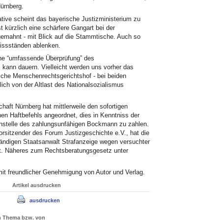
Nürnberg.
tive scheint das bayerische Justizministerium zu
st kürzlich eine schärfere Gangart bei der
ngemahnt - mit Blick auf die Stammtische. Auch so
issständen ablenken.
ne “umfassende Überprüfung” des
kann dauern. Vielleicht werden uns vorher das
che Menschenrechtsgerichtshof - bei beiden
ich von der Altlast des Nationalsozialismus
haft Nürnberg hat mittlerweile den sofortigen
n Haftbefehls angeordnet, dies in Kenntniss der
 anstelle des zahlungsunfähigen Bockmann zu zahlen.
orsitzender des Forum Justizgeschichte e.V., hat die
ändigen Staatsanwalt Strafanzeige wegen versuchter
et. Näheres zum Rechtsberatungsgesetz unter
 mit freundlicher Genehmigung von Autor und Verlag.
Artikel ausdrucken
ausdrucken
um Thema bzw. von