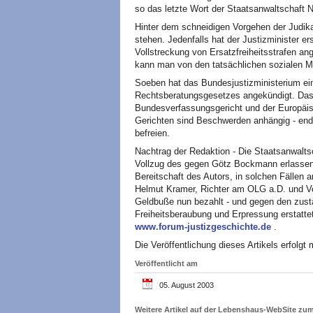
so das letzte Wort der Staatsanwaltschaft 
Hinter dem schneidigen Vorgehen der Judika
stehen. Jedenfalls hat der Justizminister er
Vollstreckung von Ersatzfreiheitsstrafen a
kann man von den tatsächlichen sozialen M
Soeben hat das Bundesjustizministerium ei
Rechtsberatungsgesetzes angekündigt. Das 
Bundesverfassungsgericht und der Europäis
Gerichten sind Beschwerden anhängig - endl
befreien.
Nachtrag der Redaktion - Die Staatsanwaltsc
Vollzug des gegen Götz Bockmann erlassene
Bereitschaft des Autors, in solchen Fällen
Helmut Kramer, Richter am
OLG
a.D. und V
Geldbuße nun bezahlt - und gegen den zust
Freiheitsberaubung und Erpressung erstatt
www.forum-justizgeschichte.de
.
Die Veröffentlichung dieses Artikels erfolgt
Veröffentlicht am
05. August 2003
Weitere Artikel auf der Lebenshaus-WebSite z