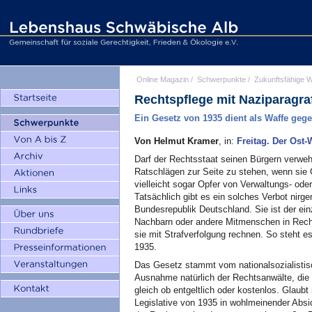
Online Magazin
/
Schwerpunkte
/
Zukunftsfähige W
Rechtspflege mit Naziparagra
Ein Gesetz von 1935 dient als Waffe geg
Von Helmut Kramer
, in:
Freitag. Der Ost
Darf der Rechtsstaat seinen Bürgern verwehr
Ratschlägen zur Seite zu stehen, wenn sie 
vielleicht sogar Opfer von Verwaltungs- ode
Tatsächlich gibt es ein solches Verbot nirg
Bundesrepublik Deutschland. Sie ist der ein
Nachbarn oder andere Mitmenschen in Recht
sie mit Strafverfolgung rechnen. So steht
1935.
Das Gesetz stammt vom nationalsozialistisc
Ausnahme natürlich der Rechtsanwälte, die
gleich ob entgeltlich oder kostenlos. Glaub
Legislative von 1935 in wohlmeinender Abs