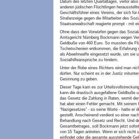
Datum des letzten Quartaltages, verlor also
anderen jüdischen Flüchtlingen herausstell
Geschäftsführer eines Vereins, der sich für A
Strafanzeige gegen die Mitarbeiter des Sozi
Staatsanwaltschaft reagierte prompt - mit
Ohne dass den Vorwürfen gegen das Soziala
Amtsgericht Nürnberg Bockmann wegen Ver
Geldbuße von 460 Euro. So mussten die Flü
Tschetschenien entkommen, die Erfahrung m
als Abwehrwaffe eingesetzt wurde, um sie un
Sozialhilfeansprüche zu hindern.
Unter der Robe eines Richters wird man nic
dürfen. Nur scheint es in der Justiz mitunte
Gesinnung zu geben.
Dieser Tage kam es zur Urteilsvollstreckun
kann die drastisch ausgefallene Geldbuße un
das Gesetz die Zahlung in Raten, womit de
hat aber einen Fehler gemacht. Mit seinem U
“Nazigesetzes” - so seine Worte - hatte er d
gestellt. Anscheinend verdient so einer na
Behandlung nach Gesetz und Recht. Und d
Gesamtbetrages, soll Bockmann jetzt sofor
von 15 Tagen antreten. Wenn er sich nicht 
einfindet oder die gesamte ausstehende Geld