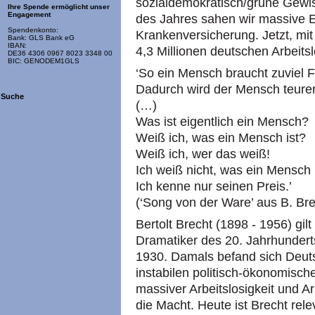
sozialdemokratisch/grüne Gewi
Ihre Spende ermöglicht unser
Engagement
des Jahres sahen wir massive Ei
Spendenkonto:
Krankenversicherung. Jetzt, mi
Bank: GLS Bank eG
IBAN:
4,3 Millionen deutschen Arbeits
DE36 4306 0967 8023 3348 00
BIC: GENODEM1GLS
‘So ein Mensch braucht zuviel 
Dadurch wird der Mensch teurer
Suche
(…)
Was ist eigentlich ein Mensch?
Weiß ich, was ein Mensch ist?
Weiß ich, wer das weiß!
Ich weiß nicht, was ein Mensch 
Ich kenne nur seinen Preis.’
(‘Song von der Ware’ aus B. Br
Bertolt Brecht (1898 - 1956) gil
Dramatiker des 20. Jahrhundert
1930. Damals befand sich Deuts
instabilen politisch-ökonomisch
massiver Arbeitslosigkeit und A
die Macht. Heute ist Brecht rele