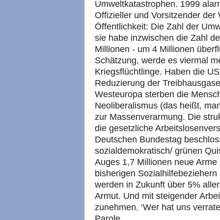
Umweltkatastrophen. 1999 alarm
Offizieller und Vorsitzender de
Öffentlichkeit: Die Zahl der Umw
sie habe inzwischen die Zahl der
Millionen - um 4 Millionen überf
Schätzung, werde es viermal m
Kriegsflüchtlinge. Haben die
U
Reduzierung der Treibhausgase) 
Westeuropa sterben die Mensche
Neoliberalismus (das heißt, manc
zur Massenverarmung. Die strukt
die gesetzliche Arbeitslosenver
Deutschen Bundestag beschloss
sozialdemokratisch/ grünen Quis
Auges 1,7 Millionen neue Arme (
bisherigen Sozialhilfebeziehern
werden in Zukunft über 5% aller
Armut. Und mit steigender Arbeit
zunehmen. ‘Wer hat uns verraten
Parole.