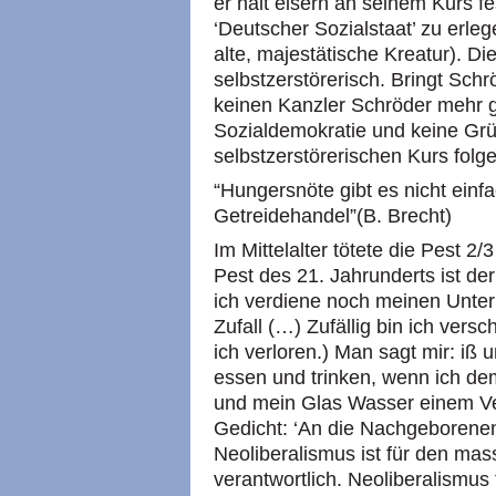
er hält eisern an seinem Kurs f
‘Deutscher Sozialstaat’ zu erle
alte, majestätische Kreatur). Di
selbstzerstörerisch. Bringt Sch
keinen Kanzler Schröder mehr 
Sozialdemokratie und keine Gr
selbstzerstörerischen Kurs folg
“Hungersnöte gibt es nicht einf
Getreidehandel”(B. Brecht)
Im Mittelalter tötete die Pest 2
Pest des 21. Jahrunderts ist der
ich verdiene noch meinen Unterha
Zufall (…) Zufällig bin ich vers
ich verloren.) Man sagt mir: iß 
essen und trinken, wenn ich de
und mein Glas Wasser einem Ve
Gedicht: ‘An die Nachgeborene
Neoliberalismus ist für den ma
verantwortlich. Neoliberalismus