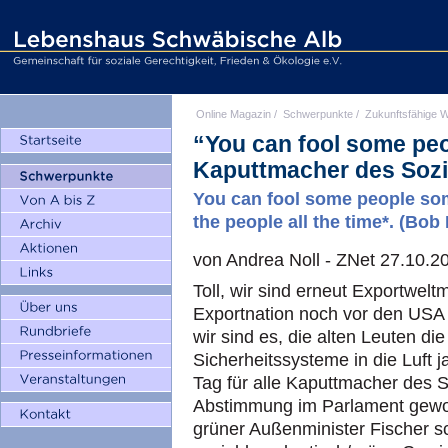
Online Magazin
/
Schwerpunkte
/
Zukunftsfähige W
“You can fool some pe
Kaputtmacher des Sozi
You can fool some people som
the people all the time*. (Bob
von Andrea Noll - ZNet 27.10.2
Toll, wir sind erneut Exportwelt
Exportnation noch vor den
US
wir sind es, die alten Leuten d
Sicherheitssysteme in die Luft 
Tag für alle Kaputtmacher des S
Abstimmung im Parlament gewo
grüner Außenminister Fischer sc