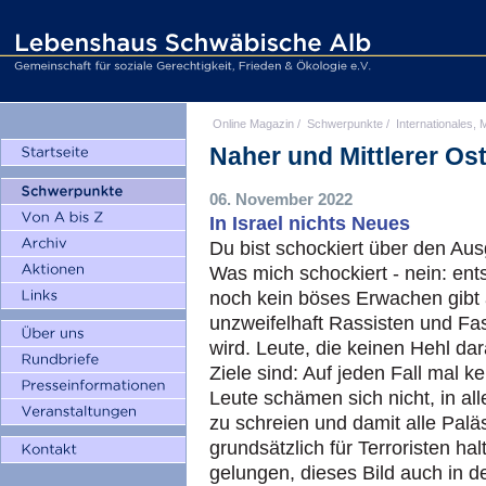
Online Magazin
/
Schwerpunkte
/
Internationales, M
Naher und Mittlerer Os
06. November 2022
In Israel nichts Neues
Du bist schockiert über den Aus
Was mich schockiert - nein: ents
noch kein böses Erwachen gibt 
unzweifelhaft Rassisten und Fas
wird. Leute, die keinen Hehl da
Ziele sind: Auf jeden Fall mal k
Leute schämen sich nicht, in alle
zu schreien und damit alle Palä
grundsätzlich für Terroristen ha
gelungen, dieses Bild auch in d