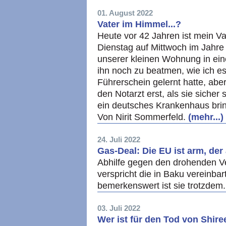
01. August 2022
Vater im Himmel...?
Heute vor 42 Jahren ist mein Va
Dienstag auf Mittwoch im Jahre 
unserer kleinen Wohnung in ein
ihn noch zu beatmen, wie ich es
Führerschein gelernt hatte, abe
den Notarzt erst, als sie sicher 
ein deutsches Krankenhaus brin
Von Nirit Sommerfeld.
(mehr...)
24. Juli 2022
Gas-Deal: Die EU ist arm, de
Abhilfe gegen den drohenden V
verspricht die in Baku vereinbar
bemerkenswert ist sie trotzdem
03. Juli 2022
Wer ist für den Tod von Shir