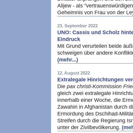
Alijew - als "vertrauenswürdigen
Geheimnis von Frau von der Le
23. September 2022
UNO: Cassis und Scholz hint
Eindruck
Mit Grund verurteilen beide äuße
schweigen über andere Konflik
(mehr...)
12. August 2022
Extralegale Hinrichtungen veru
Die
pax christi-Kommission Frie
gleich zwei extralegale Hinrich
innerhalb einer Woche, die Erm
Zawahiri in Afghanistan durch 
Ermordung des Dschihad-Militär
Streifen durch die Regierung Isr
unter der Zivilbevölkerung.
(meh