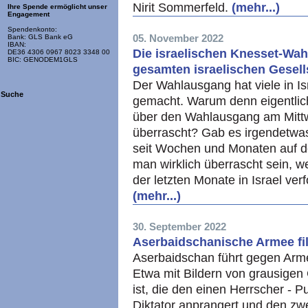
Nirit Sommerfeld.
(mehr...)
Ihre Spende ermöglicht unser
Engagement
Spendenkonto:
05. November 2022
Bank: GLS Bank eG
IBAN:
Die israelischen Knesset-Wah
DE36 4306 0967 8023 3348 00
BIC: GENODEM1GLS
gesamten israelischen Gesell
Der Wahlausgang hat viele in Isr
Suche
gemacht. Warum denn eigentlich
über den Wahlausgang am Mitt
überrascht? Gab es irgendetwas
seit Wochen und Monaten auf d
man wirklich überrascht sein, 
der letzten Monate in Israel ve
(mehr...)
30. September 2022
Aserbaidschanische Armee fil
Aserbaidschan führt gegen Armen
Etwa mit Bildern von grausigen G
ist, die den einen Herrscher - Pu
Diktator anprangert und den zw