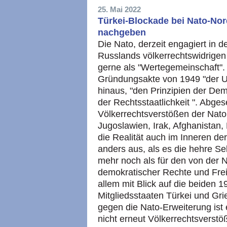
25. Mai 2022
Türkei-Blockade bei Nato-Nor
nachgeben
Die Nato, derzeit engagiert in 
Russlands völkerrechtswidrigen 
gerne als "Wertegemeinschaft". I
Gründungsakte von 1949 "der UN
hinaus, "den Prinzipien der Demo
der Rechtsstaatlichkeit ". Abg
Völkerrechtsverstößen der Nato 
Jugoslawien, Irak, Afghanistan,
die Realität auch im Inneren der
anders aus, als es die hehre Sel
mehr noch als für den von der Na
demokratischer Rechte und Frei
allem mit Blick auf die beiden 
Mitgliedsstaaten Türkei und Gr
gegen die Nato-Erweiterung ist e
nicht erneut Völkerrechtsvers