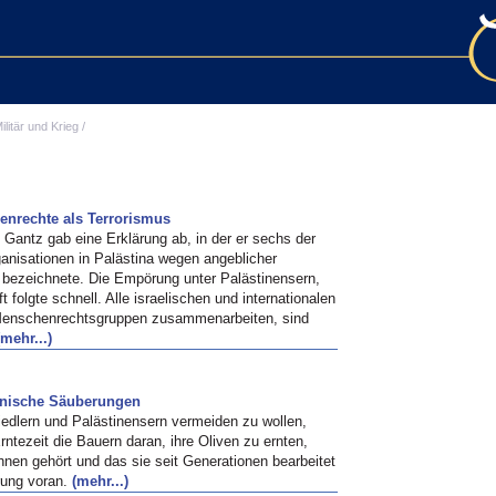
ilitär und Krieg
/
henrechte als Terrorismus
 Gantz gab eine Erklärung ab, in der er sechs der
anisationen in Palästina wegen angeblicher
 bezeichnete. Die Empörung unter Palästinensern,
 folgte schnell. Alle israelischen und internationalen
 Menschenrechtsgruppen zusammenarbeiten, sind
(mehr...)
thnische Säuberungen
edlern und Palästinensern vermeiden zu wollen,
Erntezeit die Bauern daran, ihre Oliven zu ernten,
hnen gehört und das sie seit Generationen bearbeitet
rung voran.
(mehr...)