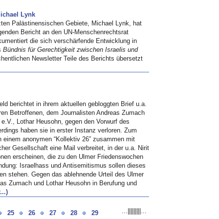
Michael Lynk
zten Palästinensischen Gebiete, Michael Lynk, hat
ugenden Bericht an den UN-Menschenrechtsrat
okumentiert die sich verschärfende Entwicklung in
as
Bündnis für Gerechtigkeit zwischen Israelis und
hentlichen Newsletter Teile des Berichts übersetzt
ld berichtet in ihrem aktuellen gebloggten Brief u.a.
ren Betroffenen, dem Journalisten Andreas Zumach
 e.V., Lothar Heusohn, gegen den Vorwurf des
erdings haben sie in erster Instanz verloren. Zum
on einem anonymen “Kollektiv 26” zusammen mit
r Gesellschaft eine Mail verbreitet, in der u.a. Nirit
en erscheinen, die zu den Ulmer Friedenswochen
ndung: Israelhass und Antisemitismus sollen dieses
hen stehen. Gegen das ablehnende Urteil des Ulmer
reas Zumach und Lothar Heusohn in Berufung und
..)
...
|
|
|
|
|
|
|
|
|
...
25
26
27
28
29