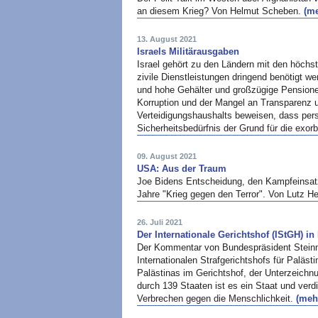
an diesem Krieg? Von Helmut Scheben.
(me
13. August 2021
Israels Militärausgaben
Israel gehört zu den Ländern mit den höchst
zivile Dienstleistungen dringend benötigt 
und hohe Gehälter und großzügige Pensionen 
Korruption und der Mangel an Transparenz 
Verteidigungshaushalts beweisen, dass pers
Sicherheitsbedürfnis der Grund für die exor
09. August 2021
USA: Aus der Traum
Joe Bidens Entscheidung, den Kampfeinsat
Jahre "Krieg gegen den Terror". Von Lutz H
26. Juli 2021
Der Internationale Gerichtshof (IStGH) in
Der Kommentar von Bundespräsident Steinmei
Internationalen Strafgerichtshofs für Palästi
Palästinas im Gerichtshof, der Unterzeich
durch 139 Staaten ist es ein Staat und verd
Verbrechen gegen die Menschlichkeit.
(mehr