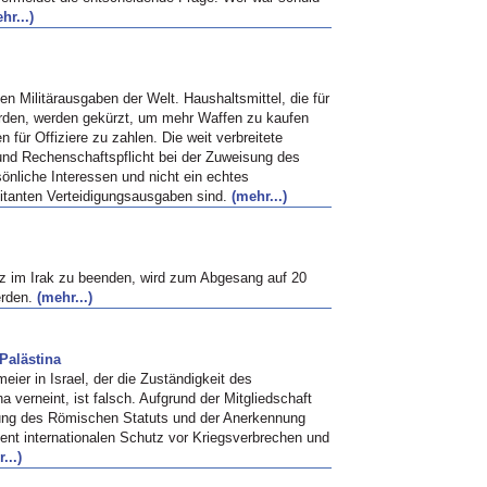
hr...)
en Militärausgaben der Welt. Haushaltsmittel, die für
werden, werden gekürzt, um mehr Waffen zu kaufen
für Offiziere zu zahlen. Die weit verbreitete
und Rechenschaftspflicht bei der Zuweisung des
önliche Interessen und nicht ein echtes
bitanten Verteidigungsausgaben sind.
(mehr...)
z im Irak zu beenden, wird zum Abgesang auf 20
erden.
(mehr...)
 Palästina
er in Israel, der die Zuständigkeit des
na verneint, ist falsch. Aufgrund der Mitgliedschaft
nung des Römischen Statuts und der Anerkennung
ient internationalen Schutz vor Kriegsverbrechen und
...)