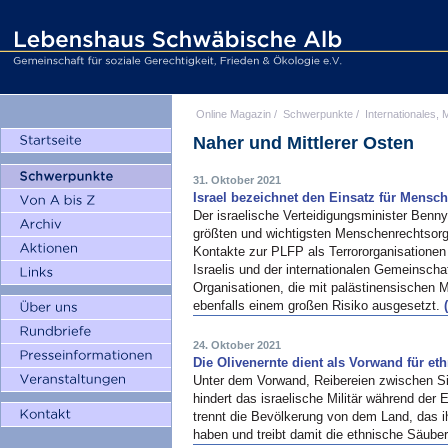
Online Magazin
/
Schwerpunkte
/
Internationales, M
Naher und Mittlerer Osten
31. Oktober 2021
Israel bezeichnet den Einsatz für Mensc
Der israelische Verteidigungsminister Benny
größten und wichtigsten Menschenrechtsorg
Kontakte zur PLFP als Terrororganisationen
Israelis und der internationalen Gemeinschaft
Organisationen, die mit palästinensischen
ebenfalls einem großen Risiko ausgesetzt.
24. Oktober 2021
Die Olivenernte dient als Vorwand für e
Unter dem Vorwand, Reibereien zwischen Si
hindert das israelische Militär während der 
trennt die Bevölkerung von dem Land, das i
haben und treibt damit die ethnische Säube