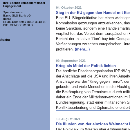
Ihre Spende ermöglicht unser
Engagement
04. Oktober 2021
Sieg in der EU gegen den Handel mit Be
Spendenkonto:
Bank: GLS Bank eG
Eine EU- Bürgerinitiative hat einen wichtig
IBAN:
DE36 4306 0967 8023 3348 00
Kommission gezwungen anzuerkennen, dass e
BIC: GENODEM1GLS
keine Sanktion, sondern eine Handelsmaßn
verpflichtet, das Verbot dem Europäischen
Bericht der Initiative "Don't buy into Occup
Suche
Verflechtungen zwischen europäischen Unte
profitieren.
(mehr...)
09. September 2021
Krieg als Mittel der Politik ächten
Die ärztliche Friedensorganisation IPPNW g
der Anschläge auf die USA und ihren Angehö
Anschläge war der "Krieg gegen Terror", der
gekostet und viele Menschen in die Flucht g
die Bekämpfung von Terrorismus durch milit
daher ein Ende der Militärinterventionen im 
Bundesregierung, statt einer militärischen Si
Konfliktbearbeitung und Diplomatie orientiert
19. August 2021
Die Illusion von der einzigen Weltmacht 
Der Polit-Talk im Westen über Afghanistan 