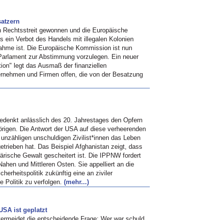
satzern
en Rechtsstreit gewonnen und die Europäische
in Verbot des Handels mit illegalen Kolonien
ahme ist. Die Europäische Kommission ist nun
 Parlament zur Abstimmung vorzulegen. Ein neuer
ation" legt das Ausmaß der finanziellen
rnehmen und Firmen offen, die von der Besatzung
edenkt anlässlich des 20. Jahrestages den Opfern
rigen. Die Antwort der USA auf diese verheerenden
 unzähligen unschuldigen Zivilist*innen das Leben
etrieben hat. Das Beispiel Afghanistan zeigt, dass
ärische Gewalt gescheitert ist. Die IPPNW fordert
Nahen und Mittleren Osten. Sie appelliert an die
cherheitspolitik zukünftig eine an ziviler
e Politik zu verfolgen.
(mehr...)
USA ist geplatzt
vermeidet die entscheidende Frage: Wer war schuld