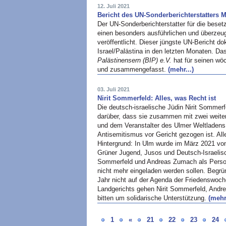
12. Juli 2021
Bericht des UN-Sonderberichterstatters 
Der UN-Sonderberichterstatter für die beset
einen besonders ausführlichen und überze
veröffentlicht. Dieser jüngste UN-Bericht d
Israel/Palästina in den letzten Monaten. D
Palästinensern (BIP) e.V.
hat für seinen wöc
und zusammengefasst.
(mehr...)
03. Juli 2021
Nirit Sommerfeld: Alles, was Recht ist
Die deutsch-israelische Jüdin Nirit Sommerfe
darüber, dass sie zusammen mit zwei weite
und dem Veranstalter des Ulmer Weltladens
Antisemitismus vor Gericht gezogen ist. All
Hintergrund: In Ulm wurde im März 2021 v
Grüner Jugend, Jusos und Deutsch-Israelische
Sommerfeld und Andreas Zumach als Person
nicht mehr eingeladen werden sollen. Begrü
Jahr nicht auf der Agenda der Friedenswoc
Landgerichts gehen Nirit Sommerfeld, And
bitten um solidarische Unterstützung.
(mehr.
1
«
21
22
23
24