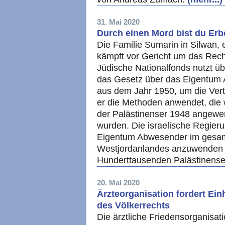
31. Mai 2020
Durch einen Mord bist du Er
Die Familie Sumarin in Silwan, 
kämpft vor Gericht um das Recht
Jüdische Nationalfonds nutzt ü
das Gesetz über das Eigentum
aus dem Jahr 1950, um die Vert
er die Methoden anwendet, die
der Palästinenser 1948 angewen
wurden. Die israelische Regieru
Eigentum Abwesender im gesam
Westjordanlandes anzuwenden -
Hunderttausenden Palästinense
20. Mai 2020
Ärzteorganisation fordert Ei
des Völkerrechts
Die ärztliche Friedensorganisa