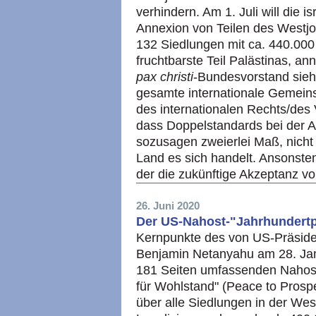
verhindern. Am 1. Juli will die 
Annexion von Teilen des Westjor
132 Siedlungen mit ca. 440.000 
fruchtbarste Teil Palästinas, a
pax christi
-Bundesvorstand sieht
gesamte internationale Gemeins
des internationalen Rechts/des 
dass Doppelstandards bei der A
sozusagen zweierlei Maß, nicht
Land es sich handelt. Ansonste
der die zukünftige Akzeptanz vo
26. Juni 2020
Der US-Nahost-"Jahrhundert
Kernpunkte des von US-Präside
Benjamin Netanyahu am 28. Jan
181 Seiten umfassenden Nahost-
für Wohlstand" (Peace to Prosper
über alle Siedlungen in der Wes