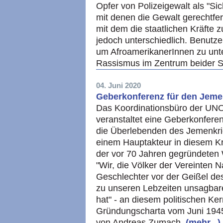
Opfer von Polizeigewalt als "S
mit denen die Gewalt gerechtfert
mit dem die staatlichen Kräfte 
jedoch unterschiedlich. Benutz
um AfroamerikanerInnen zu unte
Rassismus im Zentrum beider 
04. Juni 2020
Geberkonferenz für den Jeme
Das Koordinationsbüro der UNO
veranstaltet eine Geberkonferen
die Überlebenden des Jemenkri
einem Hauptakteur in diesem Kri
der vor 70 Jahren gegründeten 
"Wir, die Völker der Vereinten N
Geschlechter vor der Geißel de
zu unseren Lebzeiten unsagbare
hat" - an diesem politischen Kern
Gründungscharta vom Juni 1945
von Andreas Zumach.
(mehr...)