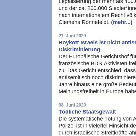
Legalisierung der mehr als 400
und der ca. 200.000 Siedler*in
nach internationalem Recht völk
Clemens Ronnefeldt.
(mehr...)
21. Juni 2020
Boykott Israels ist nicht anti
Diskriminierung
Der Europäische Gerichtshof fü
französische BDS-Aktivisten frei
zu. Das Gericht entschied, da
antisemitisch noch diskriminiere
Jahre hinaus eine große Bedeut
Meinungsfreiheit in Europa hab
08. Juni 2020
Tödliche Staatsgewalt
Die systematische Tötung von 
Polizei ist in vielerlei Hinsicht
durch israelische Streitkräfte ä