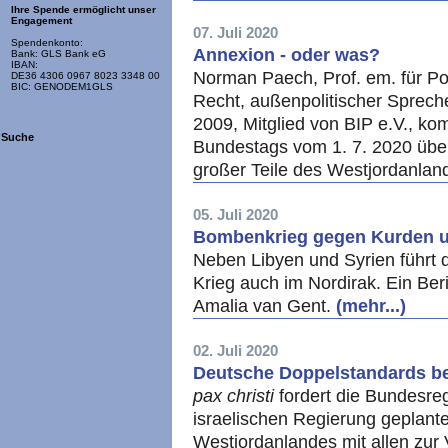
Ihre Spende ermöglicht unser
Engagement
07. Juli 2020
Spendenkonto:
Annexion - oder was?
Bank: GLS Bank eG
IBAN:
Norman Paech, Prof. em. für Pol
DE36 4306 0967 8023 3348 00
BIC: GENODEM1GLS
Recht, außenpolitischer Sprech
2009, Mitglied von BIP e.V., ko
Suche
Bundestags vom 1. 7. 2020 über
großer Teile des Westjordanlan
05. Juli 2020
Bombenkrieg gegen Kurden u
Neben Libyen und Syrien führt da
Krieg auch im Nordirak. Ein Ber
Amalia van Gent.
(mehr...)
02. Juli 2020
Deutsche Doppelstandards be
pax christi
fordert die Bundesreg
israelischen Regierung geplant
Westjordanlandes mit allen zur