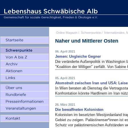
Online Magazin
/
Schwerpunkte
/
Internationales, M
Naher und Mittlerer Osten
06. April 2021
Jemen: Ungleiche Gegner
Die veränderte Außenpolitik in Washington l
"Koalition der Willigen" zerfällt. Von Sabine
05. April 2021
Atomstreit zwischen Iran und USA: Leise
In Wien beraten ab Dienstag die Vertragss
Konfrontation könnte Hardlinern im Iran n
26. März 2021
Die bewaffneten Kolonisten
Kolonisten im besetzten Westjordanland tra
Gebiet zu zeigen. Palästinenser*innen ist e
Schutz vor palästinensischen Aufständen w