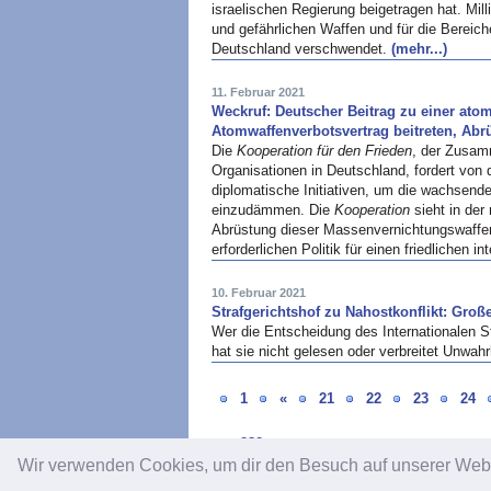
israelischen Regierung beigetragen hat. Mil
und gefährlichen Waffen und für die Bereich
Deutschland verschwendet.
(mehr...)
11. Februar 2021
Weckruf: Deutscher Beitrag zu einer atom
Atomwaffenverbotsvertrag beitreten, Abr
Die
Kooperation für den Frieden
, der Zusam
Organisationen in Deutschland, fordert von
diplomatische Initiativen, um die wachsen
einzudämmen. Die
Kooperation
sieht in der
Abrüstung dieser Massenvernichtungswaffen
erforderlichen Politik für einen friedlichen 
10. Februar 2021
Strafgerichtshof zu Nahostkonflikt: Großer
Wer die Entscheidung des Internationalen Str
hat sie nicht gelesen oder verbreitet Unw
1
«
21
22
23
24
282
Wir verwenden Cookies, um dir den Besuch auf unserer We
Impressum
/
Datenschutz