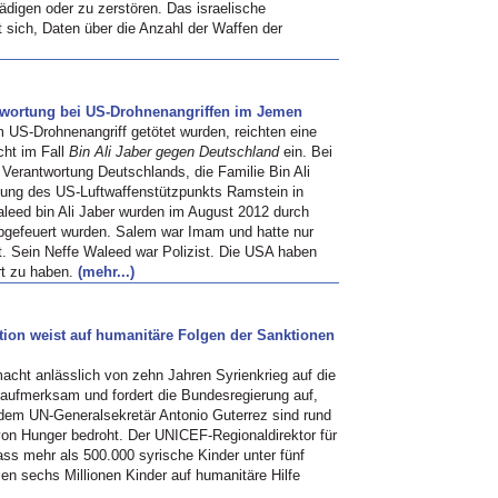
digen oder zu zerstören. Das israelische
rt sich, Daten über die Anzahl der Waffen der
twortung bei US-Drohnenangriffen im Jemen
 US-Drohnenangriff getötet wurden, reichten eine
ht im Fall
Bin Ali Jaber gegen Deutschland
ein. Bei
erantwortung Deutschlands, die Familie Bin Ali
ehung des US-Luftwaffenstützpunkts Ramstein in
leed bin Ali Jaber wurden im August 2012 durch
abgefeuert wurden. Salem war Imam und hatte nur
. Sein Neffe Waleed war Polizist. Die USA haben
hrt zu haben.
(mehr...)
ation weist auf humanitäre Folgen der Sanktionen
acht anlässlich von zehn Jahren Syrienkrieg auf die
 aufmerksam und fordert die Bundesregierung auf,
t dem UN-Generalsekretär Antonio Guterrez sind rund
von Hunger bedroht. Der UNICEF-Regionaldirektor für
ass mehr als 500.000 syrische Kinder unter fünf
en sechs Millionen Kinder auf humanitäre Hilfe