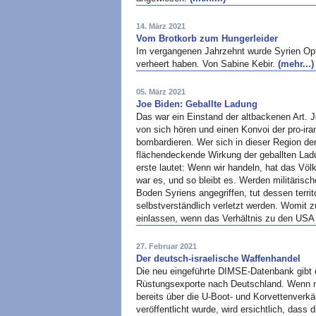
14. März 2021
Vom Brotkorb zum Hungerleider
Im vergangenen Jahrzehnt wurde Syrien Opfer
verheert haben. Von Sabine Kebir.
(mehr...)
05. März 2021
Joe Biden: Geballte Ladung
Das war ein Einstand der altbackenen Art. 
von sich hören und einen Konvoi der pro-ira
bombardieren. Wer sich in dieser Region dera
flächendeckende Wirkung der geballten Ladu
erste lautet: Wenn wir handeln, hat das Völ
war es, und so bleibt es. Werden militärisc
Boden Syriens angegriffen, tut dessen territo
selbstverständlich verletzt werden. Womit z
einlassen, wenn das Verhältnis zu den USA 
27. Februar 2021
Der deutsch-israelische Waffenhandel
Die neu eingeführte DIMSE-Datenbank gibt e
Rüstungsexporte nach Deutschland. Wenn m
bereits über die U-Boot- und Korvettenverk
veröffentlicht wurde, wird ersichtlich, dass