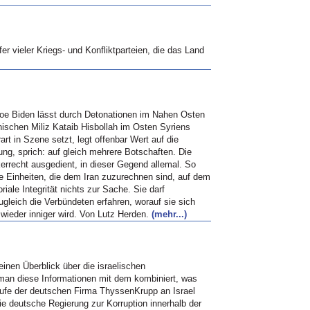
 vieler Kriegs- und Konfliktparteien, die das Land
Joe Biden lässt durch Detonationen im Nahen Osten
nischen Miliz Kataib Hisbollah im Osten Syriens
rt in Szene setzt, legt offenbar Wert auf die
ng, sprich: auf gleich mehrere Botschaften. Die
kerrecht ausgedient, in dieser Gegend allemal. So
he Einheiten, die dem Iran zuzurechnen sind, auf dem
riale Integrität nichts zur Sache. Sie darf
ugleich die Verbündeten erfahren, worauf sie sich
wieder inniger wird. Von Lutz Herden.
(mehr...)
inen Überblick über die israelischen
an diese Informationen mit dem kombiniert, was
äufe der deutschen Firma ThyssenKrupp an Israel
 die deutsche Regierung zur Korruption innerhalb der