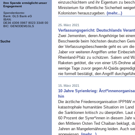
einzuschüchtern und ihr Eigentum zu beschä
Ihre Spende ermöglicht unser
Engagement
Ministerium für öffentliche Sicherheit weige
Kolonisten herauszugeben.
(mehr...)
Spendenkonto:
Bank: GLS Bank eG
IBAN:
DE36 4306 0967 8023 3348 00
25. März 2021
BIC: GENODEM1GLS
Verfassungsgericht: Deutschlands Veran
Zwei Jemeniten, deren Angehörige bei einem
Beschwerde beim höchsten deutschen Geric
Suche
der Verfassungsbeschwerde geht es um die V
Jaber vor weiteren Angriffen unter Einbezi
Rheinland-Pfalz zu schützen. Salem und Wa
Raketen getötet, die von einer US-Drohne 
wenige Tage zuvor gegen Al-Qaida gepredigt
nie formell bestätigt, den Angriff durchgefü
15. März 2021
10 Jahre Syrienkrieg: Ärzt*innenorganis
hin
Die ärztliche Friedensorganisation IPPNW m
katastrophale humanitäre Situation im Land
die Sanktionen kritisch zu überprüfen. Lau
60 Prozent der Syrer*innen in diesem Jahr 
den Mittleren Osten Ted Chaiban beklagt, d
Jahren an Mangelernährung leiden. Auch sei
angewiesen.
(mehr...)