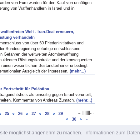
liarden von Euro wurden für den Kauf von unnötigen
erung von Waffenhändlern in Israel und in
waffenfreien Welt - Iran-Deal erneuern,
üstung verhandeln
menschluss von über 50 Friedeninitiativen und
 der Bundesregierung sofortige entschlossene
den Gefahren der weltweiten Atombewaffnung
 nuklearen Rüstungskontrolle und der konsequenten
 einen wesentlichen Bestandteil einer unbedingt
internationalen Ausgleich der Interessen.
(mehr...)
 Fortschritt für Palästina
afgerichtshofs als einseitig gegen Israel verurteilt,
ahrheiten. Kommentar von Andreas Zumach.
(mehr...)
...
|
|
|
|
|
|
|
|
|
...
25
26
27
28
29
30
»
bsite möglichst angenehm zu machen.
Informationen zum Daten