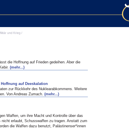
ilitär und Krieg
/
ässt die Hoffnung auf Frieden gedeihen. Aber die
 Kebir.
(mehr...)
 Hoffnung auf Deeskalation
taaten zur Rückkehr des Nuklearabkommens. Weitere
ützen. Von Andreas Zumach.
(mehr...)
gen Waffen, um ihre Macht und Kontrolle über das
s nicht erlaubt, Schusswaffen zu tragen. Anstatt zum
erden die Waffen dazu benutzt, Palästinenser*innen