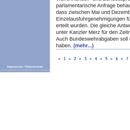
parlamentarische Anfrage beha
dass zwischen Mai und Dezemb
Einzelausfuhrgenehmigungen für
erteilt wurden. Die gleiche Ant
unter Kanzler Merz für den Zei
Auch Bundeswehrabgaben soll e
haben.
(mehr...)
1
2
3
4
5
6
7
Impressum
/
Datenschutz