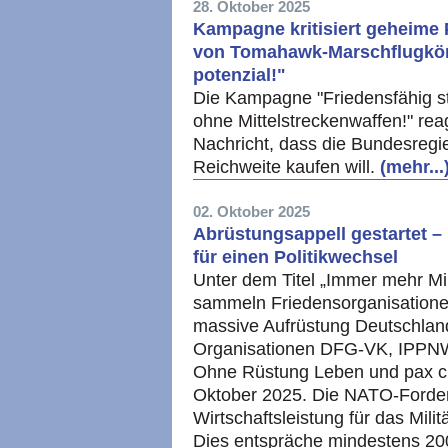
28. Oktober 2025
Kampagne kritisiert geheime 
von Tomahawk-Marschflugkörp
potenzial!"
Die Kampagne "Friedensfähig sta
ohne Mittelstreckenwaffen!" reagi
Nachricht, dass die Bundesregi
Reichweite kaufen will.
(mehr...
02. Oktober 2025
Abrüstungsappell gestartet – 
für einen Politikwechsel
Unter dem Titel „Immer mehr Mill
sammeln Friedensorganisationen
massive Aufrüstung Deutschland
Organisationen DFG-VK, IPPNW
Ohne Rüstung Leben und pax chris
Oktober 2025. Die NATO-Forder
Wirtschaftsleistung für das Militä
Dies entspräche mindestens 200 