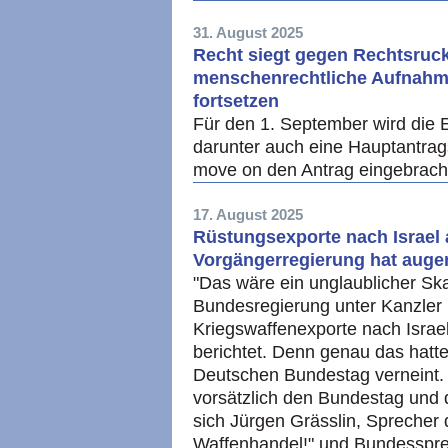
31. August 2025
Recht siegt gegen Rechtsruc
menschenrechtliche Aufnahm
fortsetzen
Für den 1. September wird die 
darunter auch eine Hauptantragst
move on den Antrag eingebrach
17. August 2025
Rüstungsexporte nach Israel 
Vorgängerregierung hat auge
"Das wäre ein unglaublicher Sk
Bundesregierung unter Kanzler
Kriegswaffenexporte nach Israel
berichtet. Denn genau das hatt
Deutschen Bundestag verneint.
vorsätzlich den Bundestag und d
sich Jürgen Grässlin, Sprecher 
Waffenhandel!" und Bundesspre