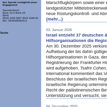
Marschflugkörpern sowie einer 
Ihre Spende ermöglicht unser
Engagement
landgestützter Mittelstreckenwa
Spendenkonto:
neue Rüstungskontroll- und Abrü
Bank: GLS Bank eG
IBAN:
(mehr...)
DE36 4306 0967 8023 3348 00
BIC: GENODEM1GLS
03. Januar 2026
Suche
Israel entzieht 37 deutschen 
Hilfsorganisationen die Regis
Am 30. Dezember 2025 verkünde
Aufhebung der bis dahin gültige
Hilfsorganisationen in Gaza, de
Registrierung der Frankfurter Hi
wird aufgehoben. Tsafrir Cohen
international kommentiert das V
Beschluss der israelischen Reg
israelische Regierung unterminie
Recht der palästinensischen Be
Unterstützung und versucht, sie
04. Dezember 2025