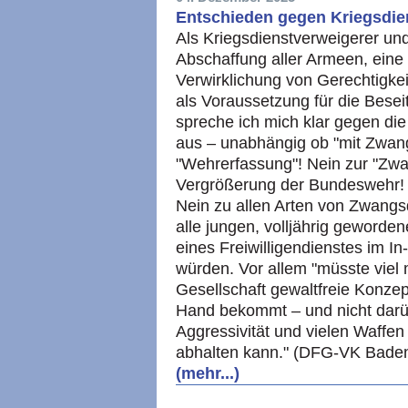
Entschieden gegen Kriegsdien
Als Kriegsdienstverweigerer und 
Abschaffung aller Armeen, eine v
Verwirklichung von Gerechtig­k
als Voraussetzung für die Besei
spreche ich mich klar gegen die
aus – unabhängig ob "mit Zwan
"Wehrerfassung"! Nein zur "Zw
Vergrößerung der Bundeswehr! N
Nein zu allen Arten von Zwang
alle jungen, volljährig geword
eines Freiwilligendienstes im I
würden. Vor allem "müsste viel
Gesellschaft gewaltfreie Konzep
Hand bekommt – und nicht darü
Aggressivität und vielen Waff
abhalten kann." (DFG-VK Bade
(mehr...)