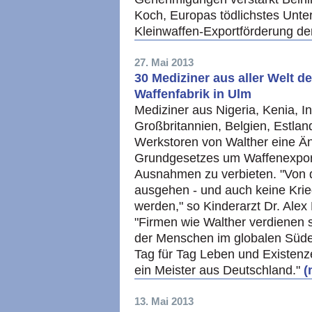
Koch, Europas tödlichstes Unte
Kleinwaffen-Exportförderung d
27. Mai 2013
30 Mediziner aus aller Welt d
Waffenfabrik in Ulm
Mediziner aus Nigeria, Kenia, 
Großbritannien, Belgien, Estlan
Werkstoren von Walther eine Ä
Grundgesetzes um Waffenexport
Ausnahmen zu verbieten. "Von 
ausgehen - und auch keine Krieg
werden," so Kinderarzt Dr. Ale
"Firmen wie Walther verdienen 
der Menschen im globalen Süde
Tag für Tag Leben und Existenz
ein Meister aus Deutschland."
(
13. Mai 2013