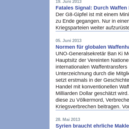
19. Juni 2013
Fatales Signal: Durch Waffen
Der G8-Gipfel ist mit einem M
zu Ende gegangen. Nur in einem
Kriegsparteien weiter aufzurüs
05. Juni 2013
Normen für globalen Waffenh
UNO-Generalsekretär Ban Ki M
Hauptsitz der Vereinten Nation
internationalen Waffentransfers 
Unterzeichnung durch die Mitg
setzt erstmals in der Geschicht
Handel mit konventionellen Waf
Milliarden Dollar geschätzt wird
diese zu Völkermord, Verbreche
Kriegsverbrechen beitragen. Vo
28. Mai 2013
Syrien braucht ehrliche Makl