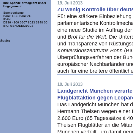
19. Juli 2013
Ihre Spende ermöglicht unser
Engagement
Zu wenig Kontrolle über deu
Spendenkonto:
Für eine stärkere Einbeziehun
Bank: GLS Bank eG
IBAN:
parlamentarische Kontrollmecha
DE36 4306 0967 8023 3348 00
BIC: GENODEM1GLS
eine neue Studie im Auftrag der 
und
Brot für die Welt
. Die Unte
Suche
und Transparenz von Rüstungs
Konversionszentrums Bonn
(BIC
Überprüfungsverfahren der Bun
europäischer Nachbarländer un
auch für eine breitere öffentlic
10. Juli 2013
Landgericht München verurtei
Flugblattaktion gegen Leopar
Das Landgericht München hat de
Hermann Theisen wegen einer Fl
2.600 Euro (65 Tagessätze à 40 
Theisen Flugblätter an die Mit
München verteilt, um damit geg