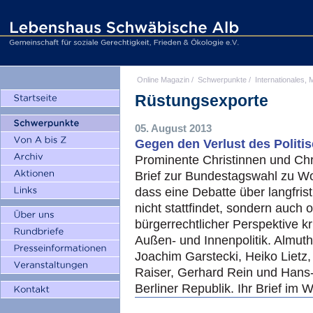
Online Magazin
/
Schwerpunkte
/
Internationales, M
Rüstungsexporte
05. August 2013
Gegen den Verlust des Politi
Prominente Christinnen und Chr
Brief zur Bundestagswahl zu Wo
dass eine Debatte über langfristi
nicht stattfindet, sondern auch o
bürgerrechtlicher Perspektive kr
Außen- und Innenpolitik. Almuth
Joachim Garstecki, Heiko Lietz
Raiser, Gerhard Rein und Hans
Berliner Republik. Ihr Brief im W