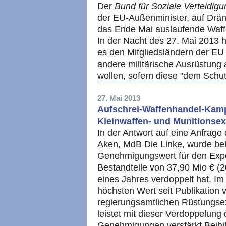
Der
Bund für Soziale Verteidigu
der EU-Außenminister, auf Drä
das Ende Mai auslaufende Waf
In der Nacht des 27. Mai 2013 
es den Mitgliedsländern der EU
andere militärische Ausrüstung a
wollen, sofern diese "dem Schutz
27. Mai 2013
Aufschrei-Waffenhandel-Kampa
Kleinwaffen- und Munitionse
In der Antwort auf eine Anfrag
Aken, MdB Die Linke, wurde be
Genehmigungswert für den Expo
Bestandteile von 37,90 Mio € (2
eines Jahres verdoppelt hat. Im
höchsten Wert seit Publikation 
regierungsamtlichen Rüstungse
leistet mit dieser Verdoppelung
Genehmigungen verstärkt Beihi