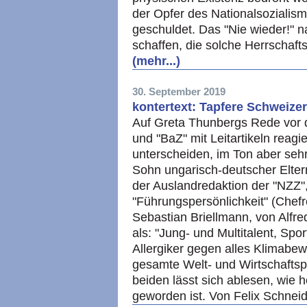
der Opfer des Nationalsozialis
geschuldet. Das "Nie wieder!" n
schaffen, die solche Herrschaf
(mehr...)
30. September 2019
kontertext: Tapfere Schweize
Auf Greta Thunbergs Rede vor
und "BaZ" mit Leitartikeln reagie
unterscheiden, im Ton aber sehr
Sohn ungarisch-deutscher Elter
der Auslandredaktion der "NZZ", 
"Führungspersönlichkeit" (Chef
Sebastian Briellmann, von Alfred
als: "Jung- und Multitalent, Spo
Allergiker gegen alles Klimabe
gesamte Welt- und Wirtschaftspo
beiden lässt sich ablesen, wie
geworden ist. Von Felix Schnei