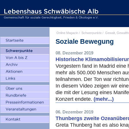
Online Magazin
/
Schwerpunkte
/
Gewalt, Gewaltfr
Soziale Bewegung
08. Dezember 2019
Historische Klimamobilisieru
Vorgestern fand in Madrid eine h
mehr als 500.000 Menschen aus 
teilnahmen. Der Ton war richt
In diesem Video zeigen wir eine
die mit der Lesung eines Manif
Konzert endete.
(mehr...)
06. Dezember 2019
Thunbergs zweite Ozeanüberqu
Greta Thunberg hat es also knap