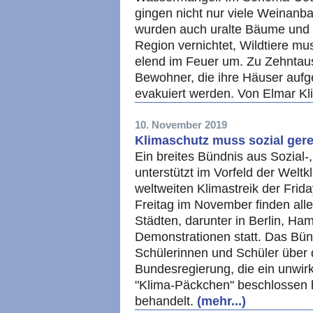
gingen nicht nur viele Weinanb
wurden auch uralte Bäume und 
Region vernichtet, Wildtiere m
elend im Feuer um. Zu Zehntaus
Bewohner, die ihre Häuser auf
evakuiert werden. Von Elmar Kl
10. November 2019
Klimaschutz muss sozial ger
Ein breites Bündnis aus Sozial
unterstützt im Vorfeld der Wel
weltweiten Klimastreik der Frid
Freitag im November finden alle
Städten, darunter in Berlin, Ha
Demonstrationen statt. Das Bün
Schülerinnen und Schüler über 
Bundesregierung, die ein unwir
"Klima-Päckchen" beschlossen h
behandelt.
(mehr...)