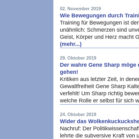
02. November 2019
Wie Bewegungen durch Traini
Training für Bewegungen ist dem
unähnlich: Schmerzen sind unve
Geist, Körper und Herz macht 
(mehr...)
29. Oktober 2019
Der wahre Gene Sharp möge do
gehen!
Kritiken aus letzter Zeit, in de
Gewaltfreiheit Gene Sharp Kalter
verfehlt! Um Sharp richtig bew
welche Rolle er selbst für sich
24. Oktober 2019
Wider das Wolkenkuckucksh
Nachruf: Der Politikwissenschaft
lehrte die subversive Kraft von