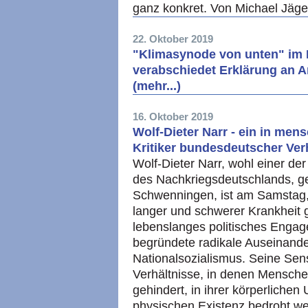
ganz konkret. Von Michael Jäge
22. Oktober 2019
"Klimasynode von unten" im 
verabschiedet Erklärung an
(mehr...)
16. Oktober 2019
Wolf-Dieter Narr - ein in men
Kritiker bundesdeutscher Verhä
Wolf-Dieter Narr, wohl einer der 
des Nachkriegsdeutschlands, g
Schwenningen, ist am Samstag, 
langer und schwerer Krankheit 
lebenslanges politisches Engag
begründete radikale Auseinande
Nationalsozialismus. Seine Sensib
Verhältnisse, in denen Mensche
gehindert, in ihrer körperlichen 
physischen Existenz bedroht we