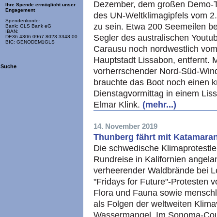
Dezember, dem großen Demo-Ta
Ihre Spende ermöglicht unser
Engagement
des UN-Weltklimagipfels vom 2.
Spendenkonto:
zu sein. Etwa 200 Seemeilen b
Bank: GLS Bank eG
IBAN:
Segler des australischen Youtu
DE36 4306 0967 8023 3348 00
BIC: GENODEM1GLS
Carausu noch nordwestlich vom 
Hauptstadt Lissabon, entfernt. 
Suche
vorherrschender Nord-Süd-Windr
brauchte das Boot noch einen 
Dienstagvormittag in einem Li
Elmar Klink.
(mehr...)
14. November 2019
Thunberg fährt mit Katamara
Die schwedische Klimaprotestler
Rundreise in Kalifornien angela
verheerender Waldbrände bei L
"Fridays for Future"-Protesten v
Flora und Fauna sowie menschlic
als Folgen der weltweiten Klim
Wassermangel. Im Sonoma-Coun