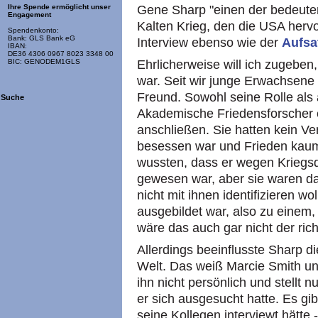
Gene Sharp "einen der bedeuten
Ihre Spende ermöglicht unser
Engagement
Kalten Krieg, den die USA herv
Spendenkonto:
Bank: GLS Bank eG
Interview ebenso wie der
Aufsa
IBAN:
DE36 4306 0967 8023 3348 00
Ehrlicherweise will ich zugeben
BIC: GENODEM1GLS
war. Seit wir junge Erwachsene
Freund. Sowohl seine Rolle als au
Suche
Akademische Friedensforscher e
anschließen. Sie hatten kein Ver
besessen war und Frieden kaum
wussten, dass er wegen Kriegs
gewesen war, aber sie waren dad
nicht mit ihnen identifizieren w
ausgebildet war, also zu einem,
wäre das auch gar nicht der rich
Allerdings beeinflusste Sharp d
Welt. Das weiß Marcie Smith un
ihn nicht persönlich und stellt 
er sich ausgesucht hatte. Es gi
seine Kollegen interviewt hätte 