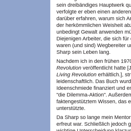
sein dreibändiges Hauptwerk qu
verfolgte er eben einen anderen
darüber erfahren, warum sich A
der herkömmlichen Weisheit ab
unbedingt Gewalt anwenden mü
Diejenigen Arbeiter, die sich fü
waren (und sind) Wegbereiter u
Sharp sein Leben lang.
Nachdem ich in den frühen 197
Revolution
veröffentlicht hatte [
Living Revolution
erhältlich.], s
leidenschaftlich. Das Buch wur
Ideenschmiede finanziert und en
"die Dilemma-Aktion". Außerdem
faktengestütztem Wissen, das e
unterstützte.
Da Sharp so lange mein Mentor w
erfreut war. Schließlich jedoch 
wichtige Unterscheidung klarzu