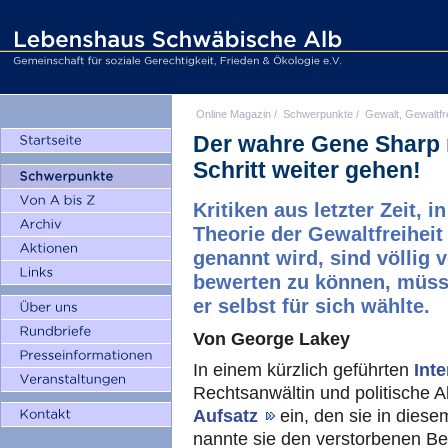
Online Magazin
/
Schwerpunkte
/
Gewalt, Gewaltfr
Der wahre Gene Sharp 
Schritt weiter gehen!
Kritiken aus letzter Zeit, 
Theorie der Gewaltfreiheit
genannt wird, sind völlig v
bewerten zu können, müsse
er selbst für sich wählte.
Von George Lakey
In einem kürzlich geführten
Int
Rechtsanwältin und politische A
Aufsatz
ein, den sie in diese
nannte sie den verstorbenen Be