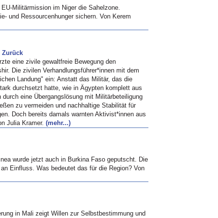
te EU-Militärmission im Niger die Sahelzone.
rgie- und Ressourcenhunger sichern. Von Kerem
n Zurück
zte eine zivile gewaltfreie Bewegung den
shir. Die zivilen Verhandlungsführer*innen mit dem
eichen Landung" ein: Anstatt das Militär, das die
tark durchsetzt hatte, wie in Ägypten komplett aus
 durch eine Übergangslösung mit Militärbeteiligung
ießen zu vermeiden und nachhaltige Stabilität für
ngen. Doch bereits damals warnten Aktivist*innen aus
on Julia Kramer.
(mehr...)
nea wurde jetzt auch in Burkina Faso geputscht. Die
t an Einfluss. Was bedeutet das für die Region? Von
rung in Mali zeigt Willen zur Selbstbestimmung und