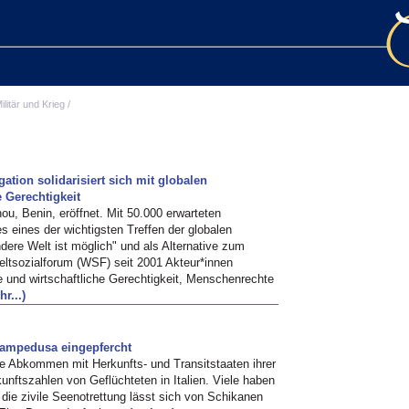
ilitär und Krieg
/
ation solidarisiert sich mit globalen
 Gerechtigkeit
ou, Benin, eröffnet. Mit 50.000 erwarteten
s eines der wichtigsten Treffen der globalen
dere Welt ist möglich" und als Alternative zum
eltsozialforum (WSF) seit 2001 Akteur*innen
e und wirtschaftliche Gerechtigkeit, Menschenrechte
r...)
 Lampedusa eingepfercht
e Abkommen mit Herkunfts- und Transitstaaten ihrer
unftszahlen von Geflüchteten in Italien. Viele haben
die zivile Seenotrettung lässt sich von Schikanen