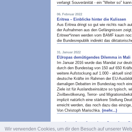
verlangt Souveränität - ein "Weiter so" kan
06. Februar 2022
Eritrea – Einblicke hinter die Kulissen
Aus Eritrea dringt so gut wie nichts nach 
der Aufnahmen aus den Gefängnissen zeigt, i
Eritreer*innen werden vom BAMF kaum noch a
die Bundesrepublik indirekt das diktatorisc
31. Januar 2022
EUropas demütigendes Dilemma in Mali
Im Januar 2016 wurde das Mandat zur deu
durch den Bundestag von 150 auf 650 Kräfte 
weitere Aufstockung auf 1.000 - aktuell sin
deutsche Kräfte im Rahmen der EU-Ausbild
damaligen Debatten im Bundestag noch einm
Ziele ist für Auslandseinsätze so typisch, 
Zivilbevölkerung, Terror- und Migrationsbek
implizit natürlich eine stärkere Stellung Deu
erreicht werden, das noch dazu das einzige, 
Von Christoph Marischka.
(mehr...)
1
2
3
4
5
6
7
Wir verwenden Cookies, um dir den Besuch auf unserer We
Impressum
/
Datenschutz