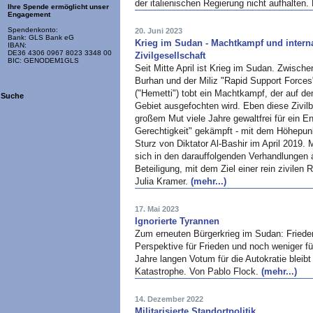
der italienischen Regierung nicht aufhalte
Ihre Spende ermöglicht unser
Engagement
Spendenkonto:
20. Juni 2023
Bank: GLS Bank eG
Krieg im Sudan - Machtkampf und interna
IBAN:
DE36 4306 0967 8023 3348 00
Zivilgesellschaft
BIC: GENODEM1GLS
Seit Mitte April ist Krieg im Sudan. Zwisch
Burhan und der Miliz "Rapid Support Forc
("Hemetti") tobt ein Machtkampf, der auf de
Suche
Gebiet ausgefochten wird. Eben diese Zivil
großem Mut viele Jahre gewaltfrei für ein End
Gerechtigkeit" gekämpft - mit dem Höhepu
Sturz von Diktator Al-Bashir im April 2019.
sich in den darauffolgenden Verhandlungen a
Beteiligung, mit dem Ziel einer rein zivilen
Julia Kramer.
(mehr...)
17. Mai 2023
Ignorierte Tyrannen
Zum erneuten Bürgerkrieg im Sudan: Fried
Perspektive für Frieden und noch weniger f
Jahre langen Votum für die Autokratie bleibt
Katastrophe. Von Pablo Flock.
(mehr...)
14. Dezember 2022
Militarisierte Standortpolitik