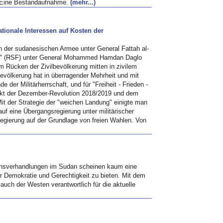
n. Eine Bestandaufnahme.
(mehr...)
tionale Interessen auf Kosten der
en der sudanesischen Armee unter General Fattah al-
es" (RSF) unter General Mohammed Hamdan Daglo
m Rücken der Zivilbevölkerung mitten in zivilem
bevölkerung hat in überragender Mehrheit und mit
e der Militärherrschaft, und für "Freiheit - Frieden -
nkt der Dezember-Revolution 2018/2019 und dem
 Mit der Strategie der "weichen Landung" einigte man
uf eine Übergangsregierung unter militärischer
 Regierung auf der Grundlage von freien Wahlen. Von
ensverhandlungen im Sudan scheinen kaum eine
ür Demokratie und Gerechtigkeit zu bieten. Mit dem
 auch der Westen verantwortlich für die aktuelle