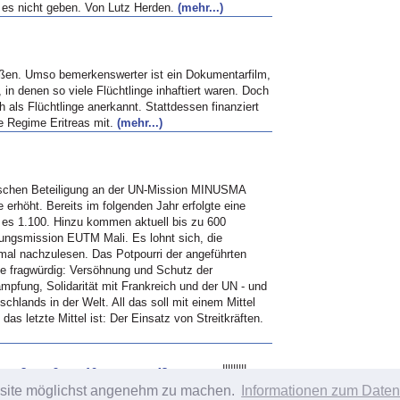
n es nicht geben. Von Lutz Herden.
(mehr...)
außen. Umso bemerkenswerter ist ein Dokumentarfilm,
n denen so viele Flüchtlinge inhaftiert waren. Doch
ls Flüchtlinge anerkannt. Stattdessen finanziert
he Regime Eritreas mit.
(mehr...)
tschen Beteiligung an der UN-Mission MINUSMA
erhöht. Bereits im folgenden Jahr erfolgte eine
d es 1.100. Hinzu kommen aktuell bis zu 600
ungsmission EUTM Mali. Es lohnt sich, die
al nachzulesen. Das Potpourri der angeführten
wie fragwürdig: Versöhnung und Schutz der
ämpfung, Solidarität mit Frankreich und der UN - und
tschlands in der Welt. All das soll mit einem Mittel
das letzte Mittel ist: Der Einsatz von Streitkräften.
|
|
|
|
|
|
|
|
|
...
8
9
10
»
43
bsite möglichst angenehm zu machen.
Informationen zum Daten