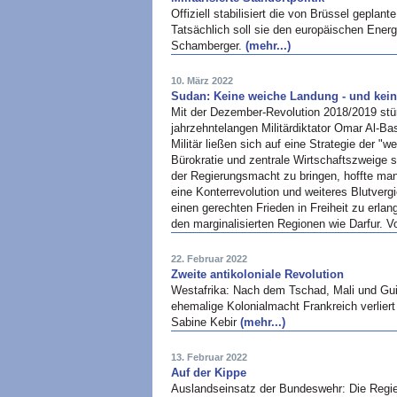
Offiziell stabilisiert die von Brüssel geplan
Tatsächlich soll sie den europäischen Ene
Schamberger.
(mehr...)
10. März 2022
Sudan: Keine weiche Landung - und kei
Mit der Dezember-Revolution 2018/2019 stür
jahrzehntelangen Militärdiktator Omar Al-Ba
Militär ließen sich auf eine Strategie der "w
Bürokratie und zentrale Wirtschaftszweige s
der Regierungsmacht zu bringen, hoffte man
eine Konterrevolution und weiteres Blutverg
einen gerechten Frieden in Freiheit zu erla
den marginalisierten Regionen wie Darfur. V
22. Februar 2022
Zweite antikoloniale Revolution
Westafrika: Nach dem Tschad, Mali und Gui
ehemalige Kolonialmacht Frankreich verlier
Sabine Kebir
(mehr...)
13. Februar 2022
Auf der Kippe
Auslandseinsatz der Bundeswehr: Die Regie