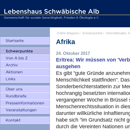
Online Magazin
/
Schwerpunkte
/
Internationales, M
Afrika
24. Oktober 2017
Eritrea: Wir müssen von 'Ver
ausgehen
Es gibt "gute Gründe anzunehm
Menschlichkeit stattfinden". Das
Sonderberichterstatterin zur Me
hochrangig besetzten internati
vergangener Woche in Brüssel st
Menschenrechtssituation in die
darunter willkürliche Inhaftieru
habe sich "im Grundsatz nicht g
durch die Vereinten Nationen u