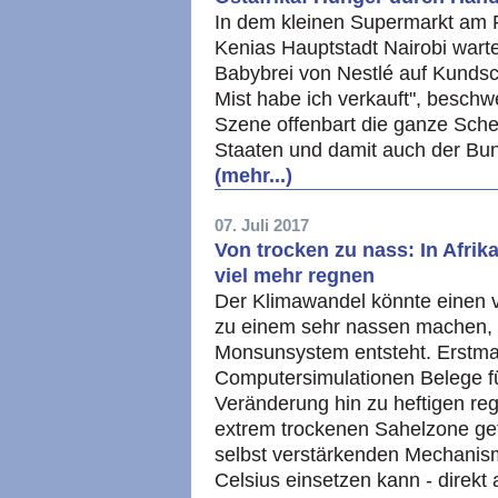
In dem kleinen Supermarkt am R
Kenias Hauptstadt Nairobi warte
Babybrei von Nestlé auf Kundsc
Mist habe ich verkauft", beschw
Szene offenbart die ganze Schein
Staaten und damit auch der Bu
(mehr...)
07. Juli 2017
Von trocken zu nass: In Afrik
viel mehr regnen
Der Klimawandel könnte einen v
zu einem sehr nassen machen, i
Monsunsystem entsteht. Erstmal
Computersimulationen Belege fü
Veränderung hin zu heftigen reg
extrem trockenen Sahelzone gef
selbst verstärkenden Mechanism
Celsius einsetzen kann - direk