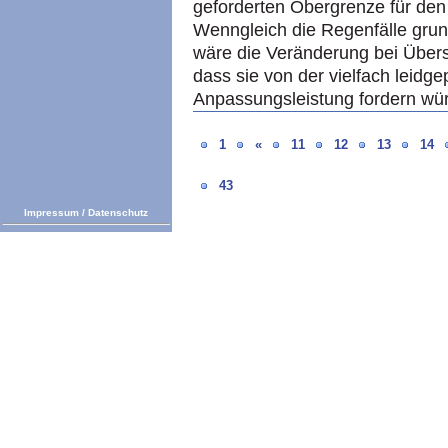
geforderten Obergrenze für den
Wenngleich die Regenfälle grund
wäre die Veränderung bei Übers
dass sie von der vielfach leidg
Anpassungsleistung fordern wü
1
«
11
12
13
14
43
Impressum
/
Datenschutz