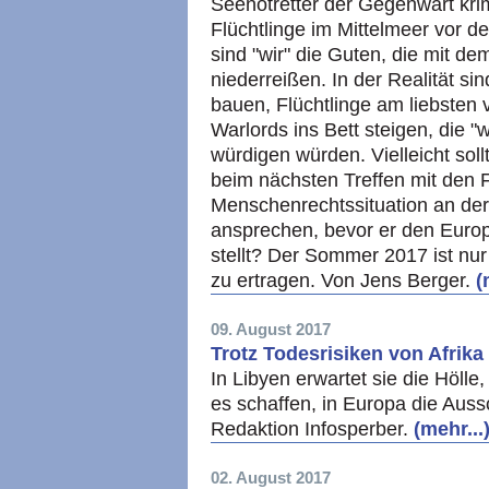
Seenotretter der Gegenwart krimi
Flüchtlinge im Mittelmeer vor d
sind "wir" die Guten, die mit d
niederreißen. In der Realität si
bauen, Flüchtlinge am liebsten 
Warlords ins Bett steigen, die "
würdigen würden. Vielleicht soll
beim nächsten Treffen mit den 
Menschenrechtssituation an de
ansprechen, bevor er den Europ
stellt? Der Sommer 2017 ist nu
zu ertragen. Von Jens Berger.
(
09. August 2017
Trotz Todesrisiken von Afrik
In Libyen erwartet sie die Hölle
es schaffen, in Europa die Auss
Redaktion Infosperber.
(mehr...
02. August 2017