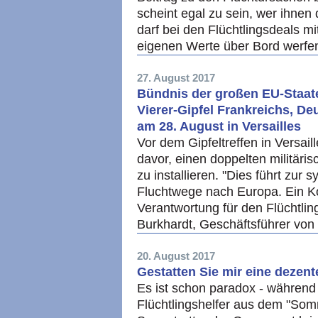
scheint egal zu sein, wer ihnen
darf bei den Flüchtlingsdeals mi
eigenen Werte über Bord werfe
27. August 2017
Bündnis der großen EU-Staat
Vierer-Gipfel Frankreichs, De
am 28. August in Versailles
Vor dem Gipfeltreffen in Versa
davor, einen doppelten militäri
zu installieren. "Dies führt zur
Fluchtwege nach Europa. Ein Kon
Verantwortung für den Flüchtlin
Burkhardt, Geschäftsführer v
20. August 2017
Gestatten Sie mir eine dezen
Es ist schon paradox - währen
Flüchtlingshelfer aus dem "Som