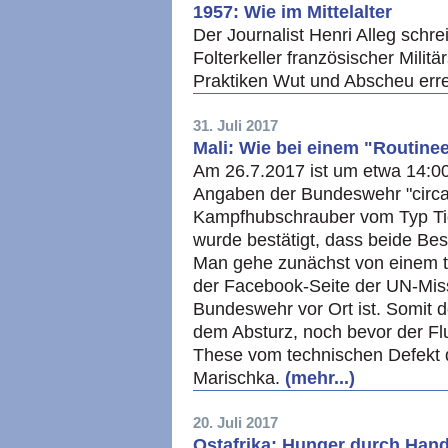
1957: Wie im Mittelalter
Der Journalist Henri Alleg schre
Folterkeller französischer Militä
Praktiken Wut und Abscheu err
31. Juli 2017
Mali: Wie bei einem "Routine
Am 26.7.2017 ist um etwa 14:00
Angaben der Bundeswehr "circa
Kampfhubschrauber vom Typ Tig
wurde bestätigt, dass beide Bes
Man gehe zunächst von einem t
der Facebook-Seite der UN-Mi
Bundeswehr vor Ort ist. Somit d
dem Absturz, noch bevor der Fl
These vom technischen Defekt d
Marischka.
(mehr...)
20. Juli 2017
Ostafrika: Hunger durch Han