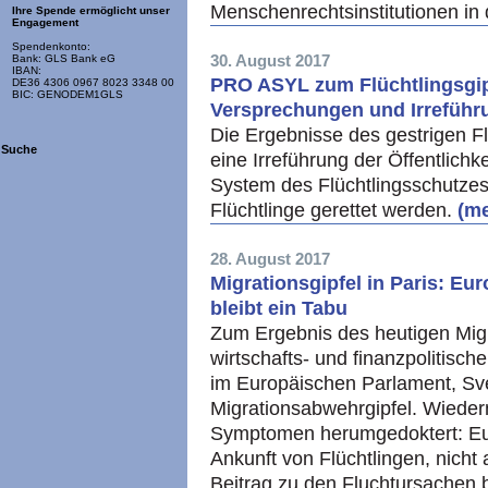
Menschenrechtsinstitutionen in 
Ihre Spende ermöglicht unser
Engagement
Spendenkonto:
30. August 2017
Bank: GLS Bank eG
IBAN:
PRO ASYL zum Flüchtlingsgipf
DE36 4306 0967 8023 3348 00
BIC: GENODEM1GLS
Versprechungen und Irreführu
Die Ergebnisse des gestrigen Fl
Suche
eine Irreführung der Öffentlichke
System des Flüchtlingsschutzes
Flüchtlinge gerettet werden.
(me
28. August 2017
Migrationsgipfel in Paris: Eu
bleibt ein Tabu
Zum Ergebnis des heutigen Migra
wirtschafts- und finanzpolitisc
im Europäischen Parlament, Sve
Migrationsabwehrgipfel. Wieder
Symptomen herumgedoktert: Euro
Ankunft von Flüchtlingen, nicht
Beitrag zu den Fluchtursachen 