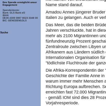
Ihre Spende ermöglicht unser
Name stand darauf.
Engagement
Spendenkonto:
Amadou Annes jüngerer Bruder 
Bank: GLS Bank eG
IBAN:
Italien zu gelangen. Auch er ve
DE36 4306 0967 8023 3348 00
BIC: GENODEM1GLS
Das Meer, das die beiden Brüd
Jahren verschluckte, hat in die
Suche
mehr als 2100 Migrantinnen und
fünfundneunzig Prozent gescha
Zentralroute zwischen Libyen un
Afrikanern aus Ländern südlich 
Internationalen Organisation für
"tödlichste Fluchtroute der gan
Die Afrika-Korrespondentin der
Geschichte der Familie Anne in 
warum immer mehr Menschen au
Richtung Europa aufbrechen. Se
erreichten fast 72.000 Migranti
- gemäß IOM sind dies 28 Proze
Vorjahresperiode.