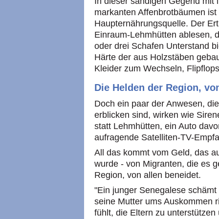
In dieser sandigen Gegend mit 
markanten Affenbrotbäumen ist 
Haupternährungsquelle. Der Ertr
Einraum-Lehmhütten ablesen, di
oder drei Schafen Unterstand bi
Härte der aus Holzstäben gebaut
Kleider zum Wechseln, Flipflops
Die Helden der Region, von
Doch ein paar der Anwesen, die
erblicken sind, wirken wie Sire
statt Lehmhütten, ein Auto davo
aufragende Satelliten-TV-Empfa
All das kommt vom Geld, das 
wurde - von Migranten, die es g
Region, von allen beneidet.
"Ein junger Senegalese schämt s
seine Mutter ums Auskommen rin
fühlt, die Eltern zu unterstütz