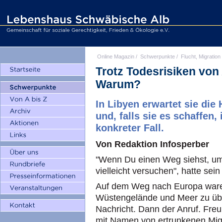
Online Magazin
/
Schwerpunkte
/
Flucht, Migration
Trotz Todesrisiken von
Warum?
In Libyen erwartet sie die
und, falls sie es schaffen
konkreter Fall.
Von Redaktion Infosperber
"Wenn Du einen Weg siehst, um 
vielleicht versuchen", hatte sei
Auf dem Weg nach Europa ware
Wüstengelände und Meer zu üb
Nachricht. Dann der Anruf. Freu
mit Namen von ertrunkenen Mig