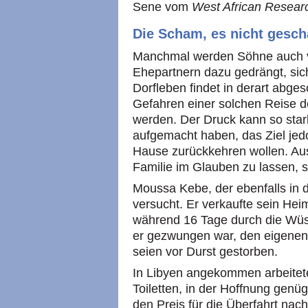
Sene vom
West African Resear
Die Scham, es nicht gesch
Manchmal werden Söhne auch vo
Ehepartnern dazu gedrängt, si
Dorfleben findet in derart abges
Gefahren einer solchen Reise d
werden. Der Druck kann so star
aufgemacht haben, das Ziel jedo
Hause zurückkehren wollen. Aus
Familie im Glauben zu lassen, si
Moussa Kebe, der ebenfalls in d
versucht. Er verkaufte sein He
während 16 Tage durch die Wüst
er gezwungen war, den eigenen U
seien vor Durst gestorben.
In Libyen angekommen arbeitete
Toiletten, in der Hoffnung ge
den Preis für die Überfahrt nach