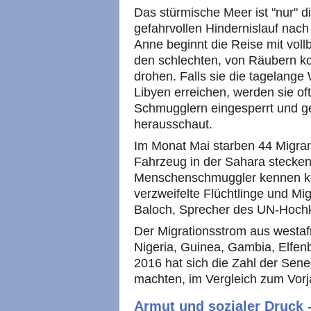
Das stürmische Meer ist "nur" d
gefahrvollen Hindernislauf nach
Anne beginnt die Reise mit voll
den schlechten, von Räubern kon
drohen. Falls sie die tagelang
Libyen erreichen, werden sie o
Schmugglern eingesperrt und ge
herausschaut.
Im Monat Mai starben 44 Migran
Fahrzeug in der Sahara stecken
Menschenschmuggler kennen ke
verzweifelte Flüchtlinge und M
Baloch, Sprecher des UN-Hochko
Der Migrationsstrom aus westaf
Nigeria, Guinea, Gambia, Elfen
2016 hat sich die Zahl der Sen
machten, im Vergleich zum Vorj
Armut und sozialer Druck 