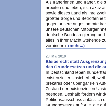
Als Iranerinnen und Iraner, die 
arbeiten und leben, sich aktiv a
sowie dieses Land als ihre zwei
größter Sorge und Betroffenhei
gegen unsere angestammte iran
unsere deutschen Mitbürgerinne
deutsche Bundesregierung und r
alles in ihrer Macht Stehende 
verhindern.
(mehr...)
23. Mai 2019
Bleiberecht statt Ausgrenzung 
des Grundgesetzes und die 
In Deutschland leben hundertta
existenzieller Unsicherheit, weil
prekäres oder über gar kein Auf
Zustand der existenziellen Unsic
beenden. Deshalb fordern wir 
Petitionsausschuss anlässlich 
Grundgesetzes auf: Alle, die au