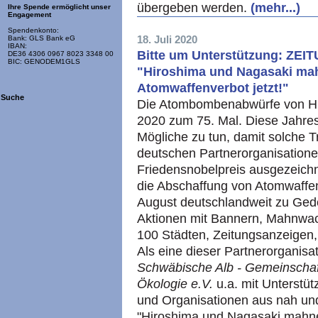
übergeben werden.
(mehr...)
Ihre Spende ermöglicht unser
Engagement
Spendenkonto:
18. Juli 2020
Bank: GLS Bank eG
IBAN:
Bitte um Unterstützung: ZEI
DE36 4306 0967 8023 3348 00
BIC: GENODEM1GLS
"Hiroshima und Nagasaki mah
Atomwaffenverbot jetzt!"
Suche
Die Atombombenabwürfe von Hi
2020 zum 75. Mal. Diese Jahres
Mögliche zu tun, damit solche T
deutschen Partnerorganisation
Friedensnobelpreis ausgezeich
die Abschaffung von Atomwaffen
August deutschlandweit zu Geden
Aktionen mit Bannern, Mahnwac
100 Städten, Zeitungsanzeigen,
Als eine dieser Partnerorgani
Schwäbische Alb - Gemeinschaft
Ökologie e.V.
u.a. mit Unterstü
und Organisationen aus nah und
"Hiroshima und Nagasaki mahne