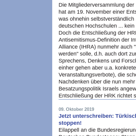
Die Mitgliederversammlung der
hat am 19. November einer Ents
was ohnehin selbstverständlich s
deutschen Hochschulen ... kein P
Doch die Entschließung der HRK 
Antisemitismus-Definition der 
Alliance (IHRA) nunmehr auch "a
werden" solle, d.h. auch dort z
Sprechens, Denkens und Forsch
einher gehen aber u.a. konkrete
Veranstaltungsverbote), die scho
Nachdenken über die nun mehr
Besatzungspolitik Israels ange
Entschließung der HRK richtet s
09. Oktober 2019
Jetzt unterschreiben: Türkisch
stoppen!
Eilappell an die Bundesregieru