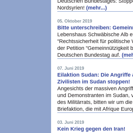
Deutschen Bundestages: Stoppen 
Nordsyrien!
(mehr...)
05. Oktober 2019
Bitte unterschreiben: Gemein
Lebenshaus Schwäbische Alb e.V.
"Rechtssicherheit für politische
der Petition "Gemeinnützigkeit 
Deutschen Bundestag auf.
(meh
07. Juni 2019
Eilaktion Sudan: Die Angriffe
Zivilisten im Sudan stoppen!
Angesichts der massiven Angrif
und Demonstranten im Sudan, v.
des Militärrats, bitten wir um d
Briefaktion, die mit Afrique Eur
03. Juni 2019
Kein Krieg gegen den Iran!