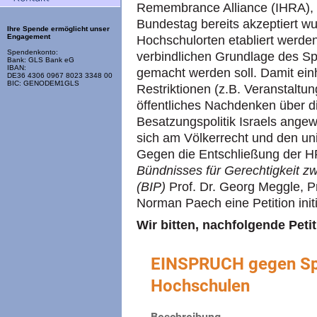
Remembrance Alliance (IHRA), 
Bundestag bereits akzeptiert w
Ihre Spende ermöglicht unser
Engagement
Hochschulorten etabliert werden"
Spendenkonto:
verbindlichen Grundlage des S
Bank: GLS Bank eG
IBAN:
gemacht werden soll. Damit ein
DE36 4306 0967 8023 3348 00
BIC: GENODEM1GLS
Restriktionen (z.B. Veranstaltun
öffentliches Nachdenken über 
Besatzungspolitik Israels ange
sich am Völkerrecht und den uni
Gegen die Entschließung der H
Bündnisses für Gerechtigkeit zw
(BIP)
Prof. Dr. Georg Meggle, Pro
Norman Paech eine Petition initi
Wir bitten, nachfolgende Peti