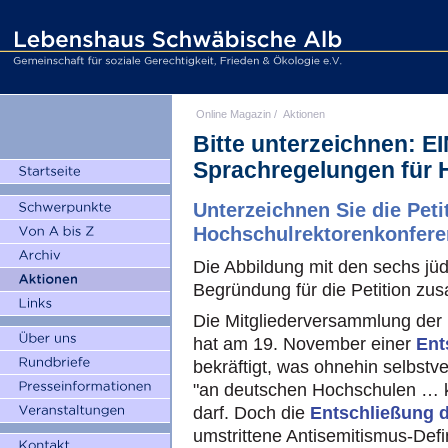
Online Magazin
/
Aktionen
Bitte unterzeichnen:
Sprachregelungen für
Unterzeichnen Sie die Peti
Hochschulrektorenkonfere
Die Abbildung mit den sechs jüdi
Begründung für die Petition z
Die Mitgliederversammlung der
hat am 19. November einer
Ent
bekräftigt, was ohnehin selbstve
"an deutschen Hochschulen … ke
darf. Doch die
Entschließung 
umstrittene Antisemitismus-Defin