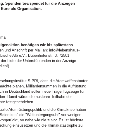
ng. Spenden Sie/spendet für die Anzeigen
 Euro als Organisation.
ima
genaktion benötigen wir bis spätestens
en und Anschrift per Mail an: info@lebenshaus-
bische Alb e.V., Bubenhofenstr. 3, 72501
der Liste der Unterstützenden in der Anzeige
ilen!).
rschungsinstitut SIPRI, dass die Atomwaffenstaaten
mächte planen, Milliardensummen in die Aufrüstung
ch in Deutschland sollen neue Trägerflugzeuge für
en. Damit würde die nukleare Teilhabe der
te festgeschrieben.
uelle Atomrüstungspolitik und die Klimakrise haben
 Scientists" die "Weltuntergangsuhr" vor wenigen
orgerückt, so nahe wie nie zuvor. Es ist höchste
reckung einzusetzen und die Klimakatastrophe zu