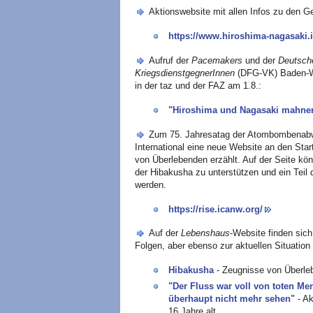
Aktionswebsite mit allen Infos zu den 
https://www.hiroshima-nagasaki.i
Aufruf der
Pacemakers
und der
Deutsche
KriegsdienstgegnerInnen
(DFG-VK) Baden-Wü
in der taz und der FAZ am 1.8.:
"Hiroshima und Nagasaki mahnen:
Zum 75. Jahresatag der Atombombenabw
International eine neue Website an den Star
von Überlebenden erzählt. Auf der Seite kön
der Hibakusha zu unterstützen und ein Tei
werden.
https://rise.icanw.org/
Auf der
Lebenshaus
-Website finden sic
Folgen, aber ebenso zur aktuellen Situatio
Hibakusha
- Zeugnisse von Überle
"Der Fluss war voll von toten M
überhaupt nicht mehr sehen"
- A
16 Jahre alt