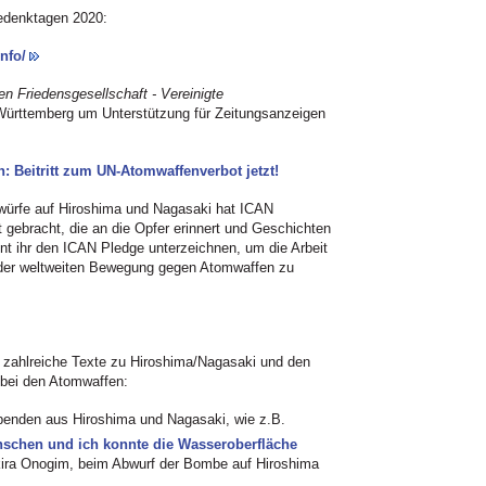
Gedenktagen 2020:
nfo/
n Friedensgesellschaft - Vereinigte
rttemberg um Unterstützung für Zeitungsanzeigen
 Beitritt zum UN-Atomwaffenverbot jetzt!
ürfe auf Hiroshima und Nagasaki hat ICAN
t gebracht, die an die Opfer erinnert und Geschichten
nt ihr den ICAN Pledge unterzeichnen, um die Arbeit
l der weltweiten Bewegung gegen Atomwaffen zu
h zahlreiche Texte zu Hiroshima/Nagasaki und den
n bei den Atomwaffen:
benden aus Hiroshima und Nagasaki, wie z.B.
enschen und ich konnte die Wasseroberfläche
kira Onogim, beim Abwurf der Bombe auf Hiroshima