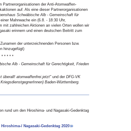
en Partnerorganisationen der Anti-Atomwaffen-
tionen auf. Als eine dieser Partnerorganisationen
benshaus Schwäbische Alb - Gemeinschaft für
einer Mahnwache ein (6.8. - 18:30 Uhr,
mit zahlreichen Aktionen an vielen Orten wollen wir
gasaki erinnern und einen deutschen Beitritt zum
d Zunamen der unterzeichnenden Personen bzw.
n hinzugefügt)
* * * * *
sche Alb - Gemeinschaft für Gerechtigkeit, Frieden
überall! atomwaffenfrei.jetzt"
und der
DFG-VK
e KriegsdienstgegnerInnen) Baden-Württemberg.
äten rund um den Hiroshima- und Nagasaki-Gedenktag
 Hiroshima-/ Nagasaki-Gedenktag 2020