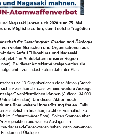
nd Nagasaki jähren sich 2020 zum 75. Mal.
les uns Mögliche zu tun, damit solche Tragödien
schaft für Gerechtigkeit, Frieden und Ökologie
ng von vielen Menschen und Organisationen aus
 mit dem Aufruf "Hiroshima und Nagasaki
t jetzt!" in Amtsblättern unserer Region
unten). Bei dieser Amtsblatt-Anzeige werden alle
ufgeführt - zumindest sofern dafür der Platz
enschen und 10 Organisationen diese Aktion (Stand:
 sich inzwischen ab, dass wir eine
weitere Anzeige
anzeiger" veröffentlichen können
(Auflage: 34.000
Unterstützenden).
Um dieser Aktion noch
ir uns über weitere Unterstützung freuen.
Falls
 zusätzlich mitmachen, reicht es vermutlich zu
lich im
Schwarzwälder Bote
). Sollten Spenden über
e Anzeigenaktion und weitere Auslagen im
hima-Nagasaki-Gedenktagen haben, dann verwenden
, Frieden und Ökologie.