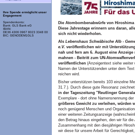
Ihre Spende ermöglicht unser
Engagement
Die Atombombenabwürfe von Hiroshima u
Spendenkonto:
Bank: GLS Bank eG
Diese Jahrestage erinnern uns daran, al
IBAN:
DE36 4306 0967 8023 3348 00
sich nicht wiederholen.
BIC: GENODEM1GLS
Als
Lebenshaus Schwäbische Alb - Gemein
e.V.
veröffentlichen wir mit Unterstützu
nah und fern am 6. August eine Anzeige
mahnen - Beitritt zum UN-Atomwaffenverbo
veröffentlichen
(Anzeigentext siehe weiter 
Namen der Unterstützenden unter dem Text a
reichen wird.
Bisher unterstützen bereits 103 einzelne M
31.7.). Durch diese gute Resonanz zeichnet
in der Tageszeitung "Reutlinger General
Exemplare - dort ohne Namensnennung der 
größeres Gewicht zu verleihen, würden w
noch genügend Menschen und Organisationen
einer weiteren Zeitungsanzeige (wahrschein
den Betrag hinaus eingehen, den wir für di
Zusammenhang mit den diesjährigen Hiros
wir diese für unsere Arbeit für Gerechtigkeit