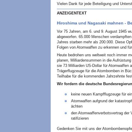
Vielen Dank für jede Beteiligung und Unters
ANZEIGENTEXT
Hiroshima und Nagasaki mahnen - Bei
Vor 75 Jahren, am 6. und 9. August 1945 
abgeworfen. 65.000 Menschen verdampften u
Jahres starben mehr als 200.000. Diese Op
Folgen von Atomwaffen zu erkennen und für
Heute bedrohen uns weltweit noch immer m
planen, Milliardensummen in die Aufrüstung 
sie 73 Milliarden US-Dollar für Atomwaffen 
Trägerflugzeuge für die Atombomben in Büc
Teilhabe für die kommenden Jahrzehnte fes
Wir fordern die deutsche Bundesregierun
keine neuen Kampfflugzeuge für ei
Atomwaffen aufgrund der katastrop
ächten
den Atomwaffenverbotsvertrag der 
ratifizieren
Gedenken Sie mit uns der Atombombenopfe