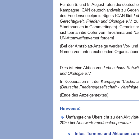
Für den 6. und 9. August rufen die deutsch
Kampagne ICAN deutschlandweit zu Gedenkak
des Friedensnobelpreisträgers ICAN lädt
Le
Gerechtigkeit, Frieden und Ökologie e.V.
zu 
Stadtbrunnen in Gammertingen). Gemeinsam 
sichtbar an die Opfer von Hiroshima und Na
UN-Atomwaffenverbot fordern!
(Bei der Amtsblatt-Anzeige werden Vor- un
Namen von unterzeichnenden Organisatione
Dies ist eine Aktion von
Lebenshaus Schwäbi
und Ökologie e.V.
In Kooperation mit der
Kampagne "Büchel ist 
(Deutsche Friedensgesellschaft - Vereinigt
(Ende des Anzeigentextes)
Hinweise:
Umfangreiche Übersicht zu den Aktivit
2020 bei
Netzwerk Friedenskooperative
:
Infos, Termine und Aktionen zum