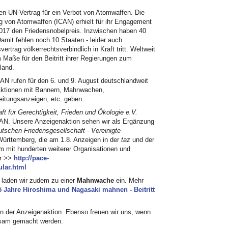
n UN-Vertrag für ein Verbot von Atomwaffen. Die
g von Atomwaffen (ICAN) erhielt für ihr Engagement
2017 den Friedensnobelpreis. Inzwischen haben 40
Damit fehlen noch 10 Staaten - leider auch
rtrag völkerrechtsverbindlich in Kraft tritt. Weltweit
m Maße für den Beitritt ihrer Regierungen zum
land.
AN rufen für den 6. und 9. August deutschlandweit
 Aktionen mit Bannern, Mahnwachen,
eitungsanzeigen, etc. geben.
 für Gerechtigkeit, Frieden und Ökologie e.V.
ICAN. Unsere Anzeigenaktion sehen wir als Ergänzung
tschen Friedensgesellschaft - Vereinigte
rttemberg, die am 1.8. Anzeigen in der
taz
und der
m mit hunderten weiterer Organisationen und
hr >>
http://pace-
lar.html
 laden wir zudem zu einer
Mahnwache
ein. Mehr
Jahre Hiroshima und Nagasaki mahnen - Beitritt
an der Anzeigenaktion. Ebenso freuen wir uns, wenn
ksam gemacht werden.