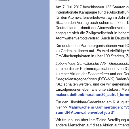
Am 7. Juli 2017 beschlossen 122 Staaten de
Internationale Kampagne für die Abschaffun
für den Atomwaffenverbotsvertrag im Jahr 
Staaten den Vertrag auch schon ratifiziert. 
Deutschland -, damit der Atomwaffenverbotsve
engagiert sich die Zivilgesellschaft in hohe
Atomwaffenverbotsvertrag. Auch in Deutsch
Die deutschen Partnerorganisationen von IC
zu Gedenkaktionen auf. Es wird vielfältige
Großflächenplakaten in über 100 Städten, Z
Lebenshaus Schwäbische Alb - Gemeinschaft
ist eine dieser Partnerorganisationen von 
zu einer Aktion der
Pacemakers
und der
Deu
KriegsdienstgegnerInnen
(DFG-VK) Baden-Wü
FAZ
schalten werden, und die wir gemeinsa
Einzelpersonen ebenfalls unterstützen. Me
makers.de/html/marathon20_aufruf_formu
Für den Hiroshima-Gedenktag am 6. August
hier >>
Mahnwache in Gammertingen: "75 
zum UN-Atomwaffenverbot jetzt!"
Wir freuen uns über Ihre/Deine Beteiligung 
andere Menschen auf diese Aktion aufmer