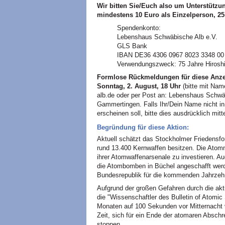
Wir bitten Sie/Euch also um Unterstützu
mindestens 10 Euro als Einzelperson, 25
Spendenkonto:
Lebenshaus Schwäbische Alb e.V.
GLS Bank
IBAN DE36 4306 0967 8023 3348 00
Verwendungszweck: 75 Jahre Hirosh
Formlose Rückmeldungen für diese Anzei
Sonntag, 2. August, 18 Uhr
(bitte mit Nam
alb.de oder per Post an: Lebenshaus Schwä
Gammertingen. Falls Ihr/Dein Name nicht in 
erscheinen soll, bitte dies ausdrücklich mitte
Begründung für diese Aktion:
Aktuell schätzt das Stockholmer Friedensfo
rund 13.400 Kernwaffen besitzen. Die Atom
ihrer Atomwaffenarsenale zu investieren. Au
die Atombomben in Büchel angeschafft werd
Bundesrepublik für die kommenden Jahrzehn
Aufgrund der großen Gefahren durch die akt
die "Wissenschaftler des Bulletin of Atomic
Monaten auf 100 Sekunden vor Mitternacht v
Zeit, sich für ein Ende der atomaren Absch
stoppen.