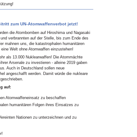
tützung!
tritt zum UN-Atomwaffenverbot jetzt!
wurden die Atombomben auf Hiroshima und Nagasaki
nd verbrannten auf der Stelle, bis zum Ende des
fer mahnen uns, die katastrophalen humanitären
 eine Welt ohne Atomwaffen einzustehen!
ehr als 13.000 Nuklearwaffen! Die Atommächte
ihrer Arsenale zu investieren - alleine 2019 gaben
aus. Auch in Deutschland sollen neue
hel angeschafft werden. Damit würde die nukleare
tgeschrieben.
g auf:
nen Atomwaffeneinsatz zu beschaffen
halen humanitären Folgen ihres Einsatzes zu
Vereinten Nationen zu unterzeichnen und zu
r!