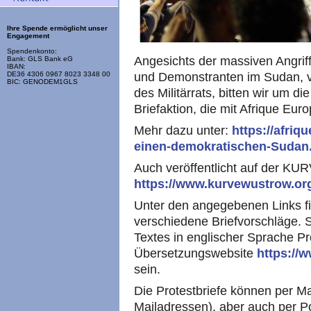
Ihre Spende ermöglicht unser
Engagement
Spendenkonto:
Angesichts der massiven Angrif
Bank: GLS Bank eG
IBAN:
und Demonstranten im Sudan, v.
DE36 4306 0967 8023 3348 00
BIC: GENODEM1GLS
des Militärrats, bitten wir um d
Briefaktion, die mit Afrique Euro
Mehr dazu unter:
https://afriq
einen-demokratischen-Sudan
Auch veröffentlicht auf der KU
https://www.kurvewustrow.or
Unter den angegebenen Links fi
verschiedene Briefvorschläge. 
Textes in englischer Sprache P
Übersetzungswebsite
https://
sein.
Die Protestbriefe können per M
Mailadressen), aber auch per P