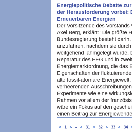
Energiepolitische Debatte zu
der Herausforderung vorbei:
Erneuerbaren Energien
Der Vorsitzende des Vorstand
Axel Berg, erklärt: "Die größte 
Bundesregierung besteht darin,
anzufahren, nachdem sie durch
weitgehend lahmgelegt wurde. D
Reparatur des EEG und in zweit
Energiemarktordnung, die das 
Eigenschaften der fluktuierende
alte fossil-atomare Energiewelt,
verheerenden Ausschreibungen 
Experimente wie eine wirkungsl
Rahmen vor allem der französisc
wäre ein Fokus auf den geschei
einen Beitrag zur Energiewende
1
«
31
32
33
34