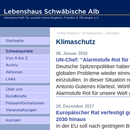
Online Magazin
/
Schwerpunkte
/
Ökologie
/
Klimaschutz
06. Januar 2018
UN-Chef: "Alarmstufe Rot für
Deutsche Spitzenpolitiker habe
globalen Probleme wieder einma
einzulullen. In dieser Situatio
Antonio Guterres Klartext. Wörtl
Alarmstufe Rot für unsere Welt 
20. Dezember 2017
Europäischer Rat verfestigt 
2030 hinaus
In der EU soll nach gestrigem 