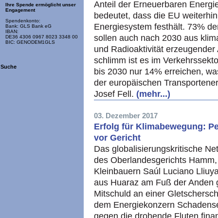
Anteil der Erneuerbaren Energi
Ihre Spende ermöglicht unser
Engagement
bedeutet, dass die EU weiterhi
Spendenkonto:
Energiesystem festhält. 73% de
Bank: GLS Bank eG
IBAN:
sollen auch nach 2030 aus klim
DE36 4306 0967 8023 3348 00
BIC: GENODEM1GLS
und Radioaktivität erzeugende
schlimm ist es im Verkehrssekto
Suche
bis 2030 nur 14% erreichen, wa
der europäischen Transportener
Josef Fell.
(mehr...)
03. Dezember 2017
Erfolg für Klimabewegung: P
vor Gericht
Das globalisierungskritische Ne
des Oberlandesgerichts Hamm, 
Kleinbauern Saúl Luciano Lliu
aus Huaraz am Fuß der Anden g
Mitschuld an einer Gletschersch
dem Energiekonzern Schadens
gegen die drohende Fluten fina