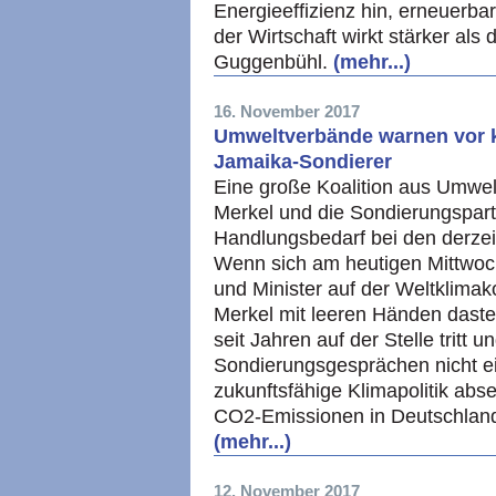
Energieeffizienz hin, erneuerb
der Wirtschaft wirkt stärker al
Guggenbühl.
(mehr...)
16. November 2017
Umweltverbände warnen vor kl
Jamaika-Sondierer
Eine große Koalition aus Umwe
Merkel und die Sondierungsparte
Handlungsbedarf bei den derzei
Wenn sich am heutigen Mittwoc
und Minister auf der Weltklimak
Merkel mit leeren Händen dast
seit Jahren auf der Stelle tritt u
Sondierungsgesprächen nicht e
zukunftsfähige Klimapolitik abse
CO2-Emissionen in Deutschland 
(mehr...)
12. November 2017