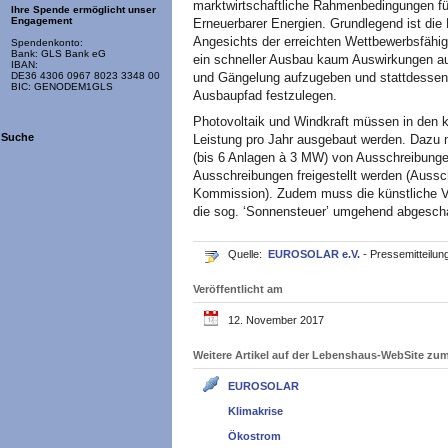
marktwirtschaftliche Rahmenbedingungen für
Ihre Spende ermöglicht unser
Engagement
Erneuerbarer Energien. Grundlegend ist di
Angesichts der erreichten Wettbewerbsfähig
Spendenkonto:
Bank: GLS Bank eG
ein schneller Ausbau kaum Auswirkungen a
IBAN:
und Gängelung aufzugeben und stattdessen a
DE36 4306 0967 8023 3348 00
BIC: GENODEM1GLS
Ausbaupfad festzulegen.
Photovoltaik und Windkraft müssen in den
Suche
Leistung pro Jahr ausgebaut werden. Dazu
(bis 6 Anlagen à 3 MW) von Ausschreibunge
Ausschreibungen freigestellt werden (Auss
Kommission). Zudem muss die künstliche V
die sog. ‘Sonnensteuer’ umgehend abgescha
Quelle:
EUROSOLAR e.V.
- Pressemitteilun
Veröffentlicht am
12. November 2017
Weitere Artikel auf der Lebenshaus-WebSite z
EUROSOLAR
Klimakrise
Ökostrom