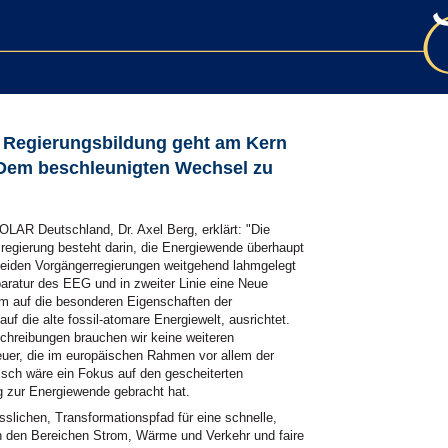
r Regierungsbildung geht am Kern
 Dem beschleunigten Wechsel zu
AR Deutschland, Dr. Axel Berg, erklärt: "Die
regierung besteht darin, die Energiewende überhaupt
beiden Vorgängerregierungen weitgehend lahmgelegt
paratur des EEG und in zweiter Linie eine Neue
m auf die besonderen Eigenschaften der
auf die alte fossil-atomare Energiewelt, ausrichtet.
chreibungen brauchen wir keine weiteren
uer, die im europäischen Rahmen vor allem der
alsch wäre ein Fokus auf den gescheiterten
g zur Energiewende gebracht hat.
ässlichen, Transformationspfad für eine schnelle,
in den Bereichen Strom, Wärme und Verkehr und faire