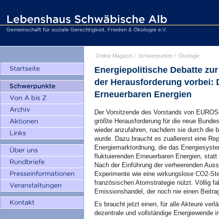
Online Magazin
/
Schwerpunkte
/
Ökologie
Energiepolitische Debatte zu
der Herausforderung vorbei:
Erneuerbaren Energien
Der Vorsitzende des Vorstands von EUROSOL
größte Herausforderung für die neue Bundes
wieder anzufahren, nachdem sie durch die 
wurde. Dazu braucht es zuallererst eine Re
Energiemarktordnung, die das Energiesyste
fluktuierenden Erneuerbaren Energien, statt 
Nach der Einführung der verheerenden Auss
Experimente wie eine wirkungslose CO2-Ste
französischen Atomstrategie nützt. Völlig f
Emissionshandel, der noch nie einen Beitra
Es braucht jetzt einen, für alle Akteure verl
dezentrale und vollständige Energiewende 