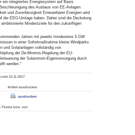
 ein integriertes Energiesystem auf Basis
e Beschleunigung des Ausbaus von EE-Anlagen.
keit und Zuverlässigkeit Erneuerbarer Energien wird
uf die EEG-Umlage haben. Daher sind die Deckelung
mbitionierte Mindestziele für den zukünftigen
 kommenden Jahren mit jeweils mindestens 5 GW
 müssen in einer Sofortmaßnahme kleine Windparks
n und Solaranlagen vollständig von
chöpfung der De-Minimis-Regelung der EU-
erteuerung der Solarstrom-Eigenversorgung durch
fft werden."
g vom 10.11.2017.
Artikel ausdrucken
ausdrucken
um Thema bzw. von