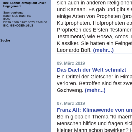
sich auch in anderen Religione
Ihre Spende ermöglicht unser
Engagement
und Kanaan. Es gab und gibt sie
Spendenkonto:
einige Arten von Propheten (pr
Bank: GLS Bank eG
IBAN:
Kultpropheten, Hofpropheten etc.
DE36 4306 0967 8023 3348 00
BIC: GENODEM1GLS
Propheten des Ersten Testamen
Testaments) wie Hosea, Amos, 
Suche
Klassiker. Sie hatten ein Feing
Leonardo Boff.
(mehr...)
09. März 2019
Das Dach der Welt schmilzt
Ein Drittel der Gletscher in Him
verloren. Betroffen sind fast z
Gschweng.
(mehr...)
07. März 2019
Franz Alt: Klimawende von u
Beim globalen Thema "Klimaerhi
Menschen hilflos und fragen sic
kleiner Mann schon bewirken? Ic