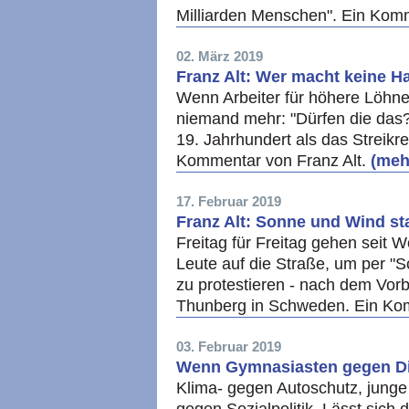
Milliarden Menschen". Ein Komm
02. März 2019
Franz Alt: Wer macht keine 
Wenn Arbeiter für höhere Löhne 
niemand mehr: "Dürfen die das?
19. Jahrhundert als das Streikr
Kommentar von Franz Alt.
(mehr
17. Februar 2019
Franz Alt: Sonne und Wind s
Freitag für Freitag gehen seit
Leute auf die Straße, um per "S
zu protestieren - nach dem Vorb
Thunberg in Schweden. Ein Kom
03. Februar 2019
Wenn Gymnasiasten gegen Di
Klima- gegen Autoschutz, junge 