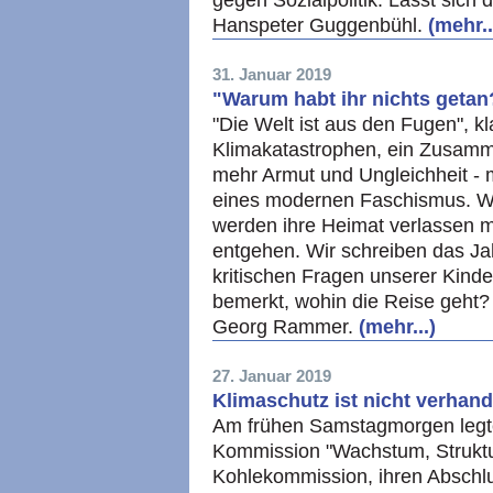
gegen Sozialpolitik. Lässt sich
Hanspeter Guggenbühl.
(mehr..
31. Januar 2019
"Warum habt ihr nichts getan
"Die Welt ist aus den Fugen", k
Klimakatastrophen, ein Zusamm
mehr Armut und Ungleichheit - 
eines modernen Faschismus. We
werden ihre Heimat verlassen 
entgehen. Wir schreiben das J
kritischen Fragen unserer Kinder
bemerkt, wohin die Reise geht?
Georg Rammer.
(mehr...)
27. Januar 2019
Klimaschutz ist nicht verhand
Am frühen Samstagmorgen legte
Kommission "Wachstum, Struktu
Kohlekommission, ihren Abschlu