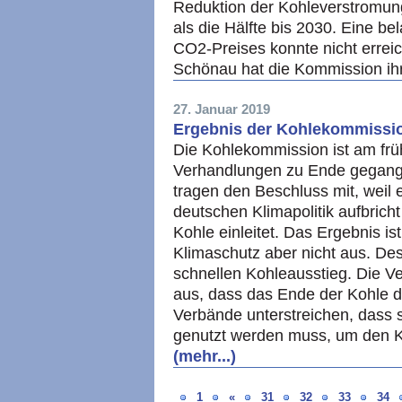
Reduktion der Kohleverstromun
als die Hälfte bis 2030. Eine be
CO2-Preises konnte nicht errei
Schönau hat die Kommission ihr 
27. Januar 2019
Ergebnis der Kohlekommission
Die Kohlekommission ist am f
Verhandlungen zu Ende gegange
tragen den Beschluss mit, weil e
deutschen Klimapolitik aufbrich
Kohle einleitet. Das Ergebnis is
Klimaschutz aber nicht aus. Desh
schnellen Kohleausstieg. Die V
aus, dass das Ende der Kohle d
Verbände unterstreichen, dass
genutzt werden muss, um den K
(mehr...)
1
«
31
32
33
34