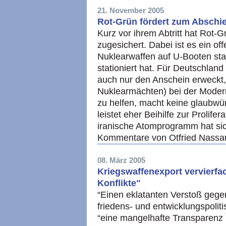
21. November 2005
Rot-Grün fördert zum Abschi
Kurz vor ihrem Abtritt hat Rot-
zugesichert. Dabei ist es ein o
Nuklearwaffen auf U-Booten sta
stationiert hat. Für Deutschlan
auch nur den Anschein erweckt,
Nuklearmächten) bei der Modern
zu helfen, macht keine glaubwür
leistet eher Beihilfe zur Prolifer
iranische Atomprogramm hat sic
Kommentare von Otfried Nassa
08. März 2005
Kriegswaffenexport vervierfa
Konflikte"
“Einen eklatanten Verstoß gege
friedens- und entwicklungspolit
“eine mangelhafte Transparenz