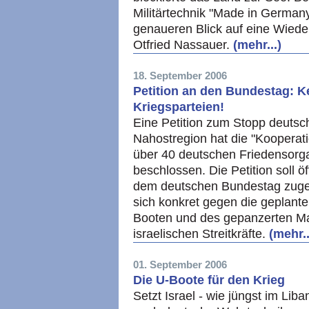
Militärtechnik "Made in German
genaueren Blick auf eine Wied
Otfried Nassauer.
(mehr...)
18. September 2006
Petition an den Bundestag: K
Kriegsparteien!
Eine Petition zum Stopp deutsch
Nahostregion hat die "Kooperati
über 40 deutschen Friedensorgan
beschlossen. Die Petition soll ö
dem deutschen Bundestag zugele
sich konkret gegen die geplant
Booten und des gepanzerten Man
israelischen Streitkräfte.
(mehr..
01. September 2006
Die U-Boote für den Krieg
Setzt Israel - wie jüngst im Liba