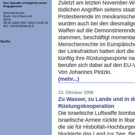
Zuletzt am letzten November-
Ihre Spende ermöglicht unser
Engagement
tödlichen Angriffen seitens staat
Spendenkonto:
Protestierende im mexikanisch
Bank: GLS Bank eG
IBAN:
wurden auch bei den diesmalig
DE36 4306 0967 8023 3348 00
BIC: GENODEM1GLS
Waffen auf die Demonstrierend
stammen, beschäftigt momenta
Suche
Menschenrechte im Europäische
der Linksfraktion hatten dort di
künftig ihre Rüstungsexporte n
berufen sich dabei auf den EU-
Von Johannes Plotzki.
(mehr...)
13. Oktober 2006
Zu Wasser, zu Lande und in de
Rüstungskooperation
Die israelische Luftwaffe bomba
israelische Armee rückte in lib
die sie für Hisbollah-Hochburgen
blockierte das Land zur See. Be