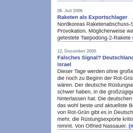
06. Juli 2006
Raketen als Exportschlager
Nordkoreas Raketenabschuss-Ser
Provokation. Möglicherweise war
getestete Taepodong-2-Rakete 
12. Dezember 2005
Falsches Signal? Deutschland
Israel
Dieser Tage werden ohne großes
die noch zu Beginn der Rot-Grü
wären. Der deutsche Rüstungse
schwer haben, in die großzügig
hinterlassen hat. Die deutschen
das wohl beste und aktuellste 
von Rot-Grün gibt es in Deutschl
mehr, die Rüstungsexporte krit
nimmt. Von Otfried Nassauer.
(