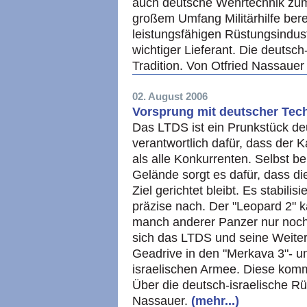
auch deutsche Wehrtechnik zum
großem Umfang Militärhilfe bere
leistungsfähigen Rüstungsindustr
wichtiger Lieferant. Die deutsc
Tradition. Von Otfried Nassauer
02. August 2006
Vorsprung mit deutscher Tec
Das LTDS ist ein Prunkstück de
verantwortlich dafür, dass der K
als alle Konkurrenten. Selbst be
Gelände sorgt es dafür, dass d
Ziel gerichtet bleibt. Es stabili
präzise nach. Der "Leopard 2" k
manch anderer Panzer nur noch 
sich das LTDS und seine Weit
Geadrive in den "Merkava 3"- u
israelischen Armee. Diese kom
Über die deutsch-israelische R
Nassauer.
(mehr...)