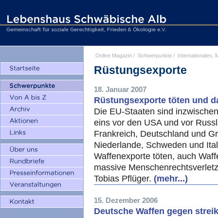
Online Magazin
/
Schwerpunkte
/
Internationales, M
Rüstungsexporte
18. Januar 2007
Rüstungsexporte töten und d
Die EU-Staaten sind inzwische
eins vor den USA und vor Russl
Frankreich, Deutschland und Gr
Niederlande, Schweden und Itali
Waffenexporte töten, auch Waff
massive Menschenrechtsverletz
Tobias Pflüger.
(mehr...)
15. Dezember 2006
Deutsche Waffen gegen strei