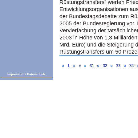
Rüstungstransfers” werfen Frie
Entwicklungsorganisationen au
der Bundestagsdebatte zum Rüs
2005 der Bundesregierung vor. D
Vervierfachung der tatsächliche
2003 in Höhe von 1,3 Milliarde
Mrd. Euro) und die Steigerung 
Rüstungstransfers um 50 Prozen
1
«
31
32
33
34
Impressum
/
Datenschutz