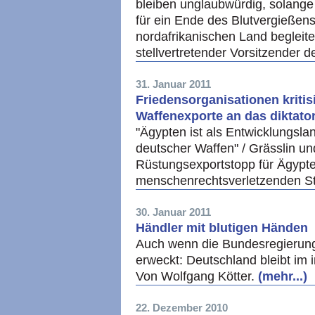
bleiben unglaubwürdig, solang
für ein Ende des Blutvergießen
nordafrikanischen Land begleite
stellvertretender Vorsitzender d
31. Januar 2011
Friedensorganisationen kritis
Waffenexporte an das diktato
"Ägypten ist als Entwicklungsl
deutscher Waffen" / Grässlin u
Rüstungsexportstopp für Ägypte
menschenrechtsverletzenden S
30. Januar 2011
Händler mit blutigen Händen
Auch wenn die Bundesregierung
erweckt: Deutschland bleibt im 
Von Wolfgang Kötter.
(mehr...)
22. Dezember 2010