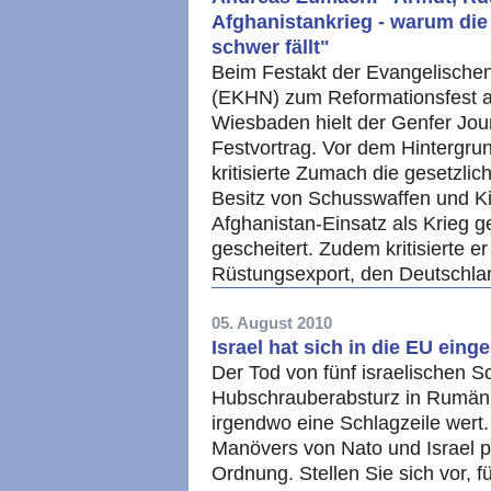
Afghanistankrieg - warum di
schwer fällt"
Beim Festakt der Evangelische
(EKHN) zum Reformationsfest am
Wiesbaden hielt der Genfer Jo
Festvortrag. Vor dem Hintergr
kritisierte Zumach die gesetzl
Besitz von Schusswaffen und Ki
Afghanistan-Einsatz als Krieg g
gescheitert. Zudem kritisierte 
Rüstungsexport, den Deutschla
05. August 2010
Israel hat sich in die EU eing
Der Tod von fünf israelischen S
Hubschrauberabsturz in Rumän
irgendwo eine Schlagzeile wert
Manövers von Nato und Israel pas
Ordnung. Stellen Sie sich vor,