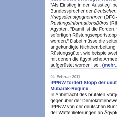
"Als Einstieg in den Ausstieg" b
Bundessprecher der
Deutschen 
KriegsdienstgegnerInnen
(DFG-V
RüstungsInformationsBüros
(RI
Ägypten. "Damit ist die Forde
sofortigen Rüstungsexportstop
worden." Dabei müsse die seite
angekündigte Nichtbearbeitung 
Rüstungsgüter, wie beispielsw
mit denen die ägyptische Armee
aufgerüstet worden" sei.
(mehr..
04. Februar 2011
IPPNW fordert Stopp der deu
Mubarak-Regime
In Anbetracht des brutalen Vo
gegenüber der Demokratiebeweg
IPPNW von der deutschen Bunde
der Waffenlieferungen an Ägypt