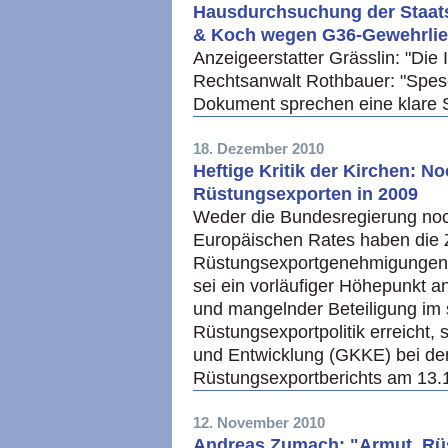
Hausdurchsuchung der Staatsa
& Koch wegen G36-Gewehrlie
Anzeigeerstatter Grässlin: "Die 
Rechtsanwalt Rothbauer: "Spes
Dokument sprechen eine klare
18. Dezember 2010
Heftige Kritik der Kirchen: N
Rüstungsexporten in 2009
Weder die Bundesregierung noc
Europäischen Rates haben die 
Rüstungsexportgenehmigungen i
sei ein vorläufiger Höhepunkt a
und mangelnder Beteiligung im 
Rüstungsexportpolitik erreicht
und Entwicklung (GKKE) bei der 
Rüstungsexportberichts am 13.1
12. November 2010
Andreas Zumach: "Armut, Rüst