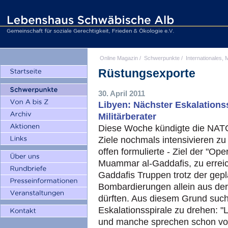
Online Magazin
/
Schwerpunkte
/
Internationales, M
Rüstungsexporte
30. April 2011
Libyen: Nächster Eskalationss
Militärberater
Diese Woche kündigte die NATO
Ziele nochmals intensivieren zu
offen formulierte - Ziel der "Ope
Muammar al-Gaddafis, zu erreich
Gaddafis Truppen trotz der gepl
Bombardierungen allein aus der
dürften. Aus diesem Grund suc
Eskalationsspirale zu drehen: "Lu
und manche sprechen schon vo