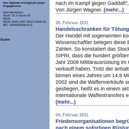
nach im Kampf gegen Gaddafi", 
Ihre Spende ermöglicht unser
Engagement
Von Jürgen Wagner.
(mehr...)
Spendenkonto:
Bank: GLS Bank eG
IBAN:
28. Februar 2011
DE36 4306 0967 8023 3348 00
BIC: GENODEM1GLS
Handelsschranken für Tötung
Der Handel mit sogenannten ko
Suche
Wissenschaftler belegen diese 
Zahlen. So konstatiert das Stoc
SIPRI, dass die hundert größten
Jahr 2009 Militärausrüstung im 
verkauft haben. Trotz der anha
binnen eines Jahres um 14,8 Mil
2002 sind die Waffenverkäufe 
gestiegen, heißt es in einem akt
internationale Waffentransfers
(mehr...)
04. Februar 2011
Friedensorganisationen begr
nach einem sofortigen Rüstu