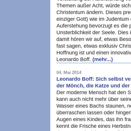
Themen außer Acht, würde sich q
Christentum ändern. Dieses pre
einziger Gott) wie im Judentum 
Auferstehung bevorzugt es die p
Unsterblichkeit der Seele. Dies 
damit hören wir auf, etwas Bes
fast sagen, etwas exklusiv Chris
Hoffnung ist und einen innovativ
Leonardo Boff.
(mehr...)
04. Mai 2014
Leonardo Boff: Sich selbst ver
der Mönch, die Katze und de
Der moderne Mensch hat den Sin
kann auch nicht mehr über seine
Wasser eines Bachs staunen, n
überraschen lassen oder hinger
Augen eines Kindes, das ihn f
kennt die Frische eines Herbstna