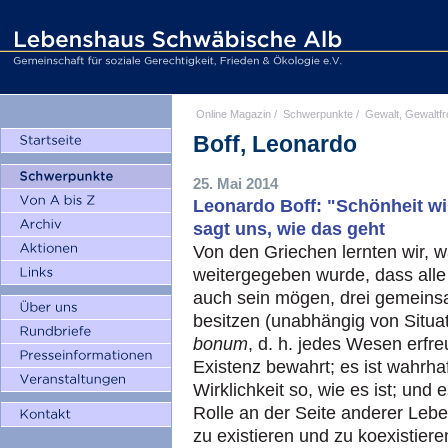
Online Magazin
/
Schwerpunkte
/
Gewalt, Gewaltfr
Boff, Leonardo
25. Mai 2014
Leonardo Boff: "Schönheit wir
sagt uns, wie das geht
Von den Griechen lernten wir, 
weitergegeben wurde, dass alle
auch sein mögen, drei gemeins
besitzen (unabhängig von Situat
bonum
, d. h. jedes Wesen erfreu
Existenz bewahrt; es ist wahrhaf
Wirklichkeit so, wie es ist; und e
Rolle an der Seite anderer Lebe
zu existieren und zu koexistier