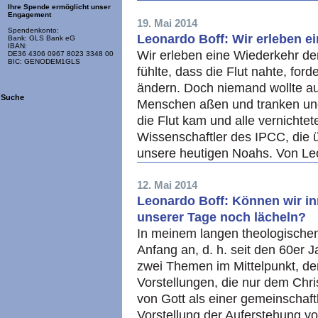
Ihre Spende ermöglicht unser
Engagement
19. Mai 2014
Spendenkonto:
Leonardo Boff: Wir erleben e
Bank: GLS Bank eG
IBAN:
Wir erleben eine Wiederkehr der
DE36 4306 0967 8023 3348 00
BIC: GENODEM1GLS
fühlte, dass die Flut nahte, for
ändern. Doch niemand wollte auf
Suche
Menschen aßen und tranken und
die Flut kam und alle vernichtet
Wissenschaftler des IPCC, die ü
unsere heutigen Noahs. Von Le
12. Mai 2014
Leonardo Boff: Können wir i
unserer Tage noch lächeln?
In meinem langen theologische
Anfang an, d. h. seit den 60er 
zwei Themen im Mittelpunkt, den
Vorstellungen, die nur dem Chri
von Gott als einer gemeinschaftl
Vorstellung der Auferstehung v