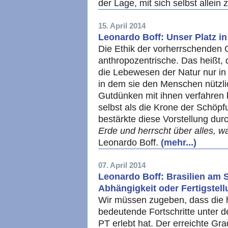
der Lage, mit sich selbst allein
15. April 2014
Leonardo Boff: Unser Platz i
Die Ethik der vorherrschenden Ge
anthropozentrische. Das heißt, di
die Lebewesen der Natur nur in
in dem sie den Menschen nützl
Gutdünken mit ihnen verfahren
selbst als die Krone der Schöpfu
bestärkte diese Vorstellung dur
Erde und herrscht über alles, was
Leonardo Boff.
(mehr...)
07. April 2014
Leonardo Boff: Brasilien am 
Abhängigkeit oder Fertigstel
Wir müssen zugeben, dass die h
bedeutende Fortschritte unter d
PT erlebt hat. Der erreichte Gra