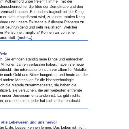
em Völkermord unter freiem Himmel, mit der
e Menschenrechte, die Idee der Demokratie und den
vermacht haben. Besonders tragisch ist der Krieg
n er nicht eingedämmt wird, zu einem totalen Krieg
sphäre und unsere Existenz auf diesem Planeten zu
 ist beunruhigend und sehr realistisch: Welcher
der Menschheit möglich? Können wir von einer
ardo Boff.
(mehr...)
Erde
ch. Sie erfinden ständig neue Dinge und entdecken
n Millionen Jahren verlassen haben, haben sie neue
deckt. Sie interessierten sich vor allem für Metalle,
ie nach Gold und Silber hungerten, und heute auf der
d andere Materialien für die Hochtechnologie
ich die Materie zusammensetzt, sie haben die
iziert, sie versuchen, die am weitesten entfernte
 unser Universum entstanden ist. Es gibt nichts,
, und noch nicht jeder hat sich selbst entdeckt.
t alle Lebewesen und uns hervor
 Erde, besser kennen lernen. Das Leben ist nicht