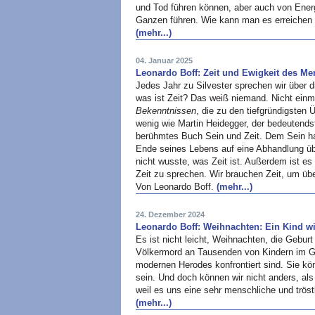
und Tod führen können, aber auch von Ener
Ganzen führen. Wie kann man es erreichen 
(mehr...)
04. Januar 2025
Leonardo Boff: Zeit und Ewigkeit des M
Jedes Jahr zu Silvester sprechen wir über d
was ist Zeit? Das weiß niemand. Nicht einma
Bekenntnissen
, die zu den tiefgründigsten
wenig wie Martin Heidegger, der bedeutends
berühmtes Buch Sein und Zeit. Dem Sein ha
Ende seines Lebens auf eine Abhandlung übe
nicht wusste, was Zeit ist. Außerdem ist es
Zeit zu sprechen. Wir brauchen Zeit, um übe
Von Leonardo Boff.
(mehr...)
24. Dezember 2024
Leonardo Boff: Weihnachten: Ein Kind wi
Es ist nicht leicht, Weihnachten, die Gebur
Völkermord an Tausenden von Kindern im G
modernen Herodes konfrontiert sind. Sie k
sein. Und doch können wir nicht anders, als
weil es uns eine sehr menschliche und tröst
(mehr...)