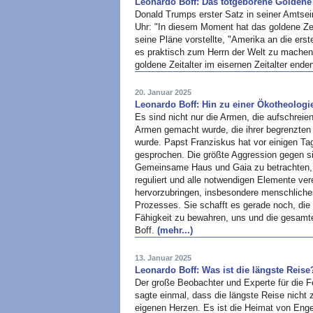
Leonardo Boff: Das totgeborene Goldene Z
Donald Trumps erster Satz in seiner Amtse
Uhr: "In diesem Moment hat das goldene Zei
seine Pläne vorstellte, "Amerika an die ers
es praktisch zum Herrn der Welt zu machen,
goldene Zeitalter im eisernen Zeitalter end
20. Januar 2025
Leonardo Boff: Hin zu einer Ökotheologi
Es sind nicht nur die Armen, die aufschreien
Armen gemacht wurde, die ihrer begrenzten 
wurde. Papst Franziskus hat vor einigen Ta
gesprochen. Die größte Aggression gegen sie
Gemeinsame Haus und Gaia zu betrachten, 
reguliert und alle notwendigen Elemente ve
hervorzubringen, insbesondere menschliches
Prozesses. Sie schafft es gerade noch, die
Fähigkeit zu bewahren, uns und die gesam
Boff.
(mehr...)
13. Januar 2025
Leonardo Boff: Was ist die längste Reise
Der große Beobachter und Experte für die 
sagte einmal, dass die längste Reise nicht
eigenen Herzen. Es ist die Heimat von En