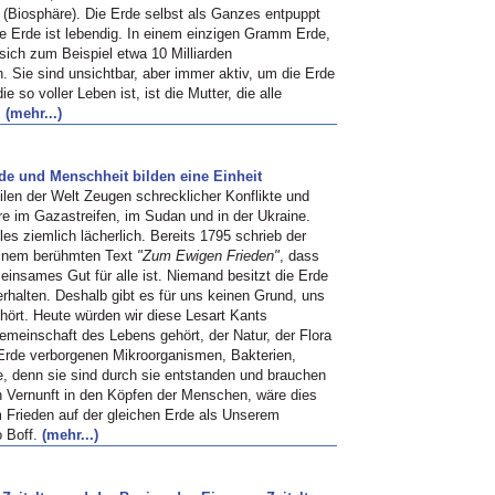
 (Biosphäre). Die Erde selbst als Ganzes entpuppt
ie Erde ist lebendig. In einem einzigen Gramm Erde,
 sich zum Beispiel etwa 10 Milliarden
. Sie sind unsichtbar, aber immer aktiv, um die Erde
e so voller Leben ist, ist die Mutter, die alle
.
(mehr...)
rde und Menschheit bilden eine Einheit
eilen der Welt Zeugen schrecklicher Konflikte und
re im Gazastreifen, im Sudan und in der Ukraine.
es ziemlich lächerlich. Bereits 1795 schrieb der
einem berühmten Text
"Zum Ewigen Frieden"
, dass
einsames Gut für alle ist. Niemand besitzt die Erde
rhalten. Deshalb gibt es für uns keinen Grund, uns
ehört. Heute würden wir diese Lesart Kants
meinschaft des Lebens gehört, der Natur, der Flora
 Erde verborgenen Mikroorganismen, Bakterien,
de, denn sie sind durch sie entstanden und brauchen
 Vernunft in den Köpfen der Menschen, wäre dies
em Frieden auf der gleichen Erde als Unserem
 Boff.
(mehr...)