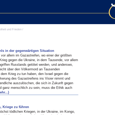
eiheit und Frieden
/
hls in der gegenwärtigen Situation
, vor allem im Gazastreifen, wo einer der größten
 Krieg gegen die Ukraine, in dem Tausende, vor allem
ngriffen Russlands getötet werden, und anderswo,
 nicht über den Völkermord an Tausenden
 dem Krieg zu tun haben, den Israel gegen die
kerung des Gazastreifens ins Visier nimmt und
gendliche auszulöschen, die sich in Zukunft gegen
und ganz menschlich zu sein, muss die Ethik auch
ehr...)
, Kriege zu führen
höchst tödlichen Kriegen, in der Ukraine, im Kongo,