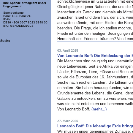
schrecklicherweise im Gazastreifen mit ein
Ihre Spende ermöglicht unser
Gleichgültigkeit jener Nationen, die uns di
Engagement
Menschen als Zweck und niemals als Mittel 
Spendenkonto:
Bank: GLS Bank eG
zwischen Israel und dem Iran, der sich, wen
IBAN:
ausweiten könnte, mit dem Risiko, die Bio
DE36 4306 0967 8023 3348 00
BIC: GENODEM1GLS
beenden. Die Frage, die ich stellen möchte,
Friede ist unter den heutigen Bedingungen 
Herrschaft des Friedens träumen? Von Leon
Suche
03. April 2025
Von Leonardo Boff: Die Entdeckung der 
Die Menschen sind neugierig und unersättli
neue Lebewesen. Seit sie Afrika vor einige
Länder, Pflanzen, Tiere, Flüsse und Seen ent
so wie die Europäer des 16. Jahrhunderts, d
Suche nach reichen Ländern, die Lithium un
enthalten. Sie haben herausgefunden, wie s
Grundelemente des Lebens, die Gene, identif
Galaxie zu entdecken, um zu verstehen, wie
was sie nicht entdecken und benennen wollen
Von Leonardo Boff.
(mehr...)
27. März 2025
Leonardo Boff: Die lebendige Erde bring
Wir müssen unser gemeinsames Zuhause, die