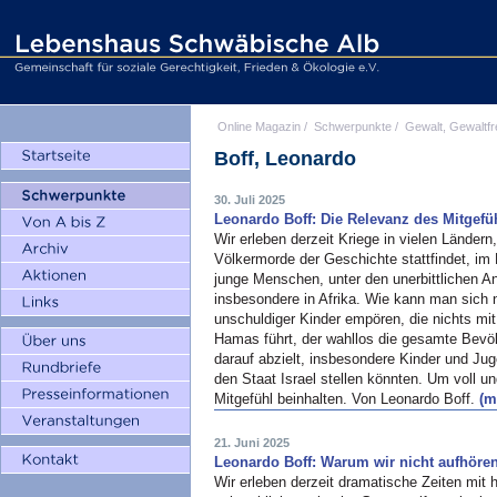
Online Magazin
/
Schwerpunkte
/
Gewalt, Gewaltfr
Boff, Leonardo
30. Juli 2025
Leonardo Boff: Die Relevanz des Mitgefü
Wir erleben derzeit Kriege in vielen Ländern
Völkermorde der Geschichte stattfindet, im
junge Menschen, unter den unerbittlichen A
insbesondere in Afrika. Wie kann man sich
unschuldiger Kinder empören, die nichts mit
Hamas führt, der wahllos die gesamte Bevöl
darauf abzielt, insbesondere Kinder und Ju
den Staat Israel stellen könnten. Um voll 
Mitgefühl beinhalten. Von Leonardo Boff.
(m
21. Juni 2025
Leonardo Boff: Warum wir nicht aufhören
Wir erleben derzeit dramatische Zeiten mit 