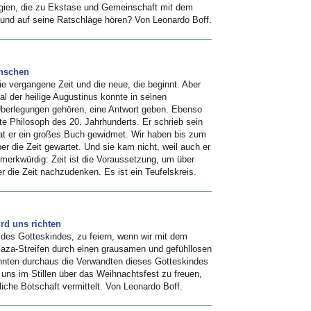
gien, die zu Ekstase und Gemeinschaft mit dem
und auf seine Ratschläge hören? Von Leonardo Boff.
enschen
ie vergangene Zeit und die neue, die beginnt. Aber
l der heilige Augustinus konnte in seinen
 Überlegungen gehören, eine Antwort geben. Ebenso
te Philosoph des 20. Jahrhunderts. Er schrieb sein
t er ein großes Buch gewidmet. Wir haben bis zum
r die Zeit gewartet. Und sie kam nicht, weil auch er
 merkwürdig: Zeit ist die Voraussetzung, um über
r die Zeit nachzudenken. Es ist ein Teufelskreis.
rd uns richten
t des Gotteskindes, zu feiern, wenn wir mit dem
aza-Streifen durch einen grausamen und gefühllosen
önnten durchaus die Verwandten dieses Gotteskindes
 uns im Stillen über das Weihnachtsfest zu freuen,
liche Botschaft vermittelt. Von Leonardo Boff.