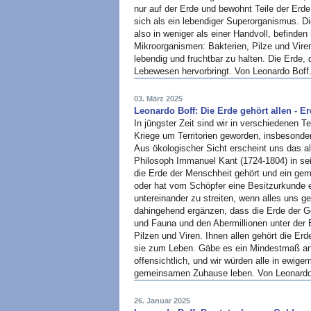
nur auf der Erde und bewohnt Teile der Erde
sich als ein lebendiger Superorganismus. D
also in weniger als einer Handvoll, befinden
Mikroorganismen: Bakterien, Pilze und Viren
lebendig und fruchtbar zu halten. Die Erde, di
Lebewesen hervorbringt. Von Leonardo Boff
03. März 2025
Leonardo Boff: Die Erde gehört allen - E
In jüngster Zeit sind wir in verschiedenen T
Kriege um Territorien geworden, insbesonde
Aus ökologischer Sicht erscheint uns das all
Philosoph Immanuel Kant (1724-1804) in s
die Erde der Menschheit gehört und ein gem
oder hat vom Schöpfer eine Besitzurkunde e
untereinander zu streiten, wenn alles uns g
dahingehend ergänzen, dass die Erde der Ge
und Fauna und den Abermillionen unter der
Pilzen und Viren. Ihnen allen gehört die Er
sie zum Leben. Gäbe es ein Mindestmaß an
offensichtlich, und wir würden alle in ewig
gemeinsamen Zuhause leben. Von Leonardo
26. Januar 2025