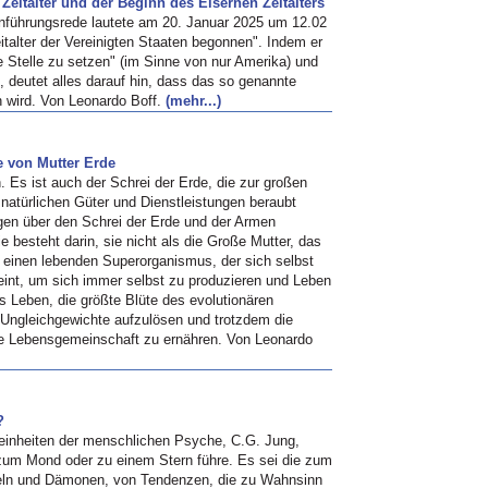
eitalter und der Beginn des Eisernen Zeitalters
inführungsrede lautete am 20. Januar 2025 um 12.02
talter der Vereinigten Staaten begonnen". Indem er
te Stelle zu setzen" (im Sinne von nur Amerika) und
 deutet alles darauf hin, dass das so genannte
en wird. Von Leonardo Boff.
(mehr...)
e von Mutter Erde
. Es ist auch der Schrei der Erde, die zur großen
natürlichen Güter und Dienstleistungen beraubt
gen über den Schrei der Erde und der Armen
 besteht darin, sie nicht als die Große Mutter, das
einen lebenden Superorganismus, der sich selbst
reint, um sich immer selbst zu produzieren und Leben
 Leben, die größte Blüte des evolutionären
 Ungleichgewichte aufzulösen und trotzdem die
te Lebensgemeinschaft zu ernähren. Von Leonardo
?
Feinheiten der menschlichen Psyche, C.G. Jung,
 zum Mond oder zu einem Stern führe. Es sei die zum
geln und Dämonen, von Tendenzen, die zu Wahnsinn