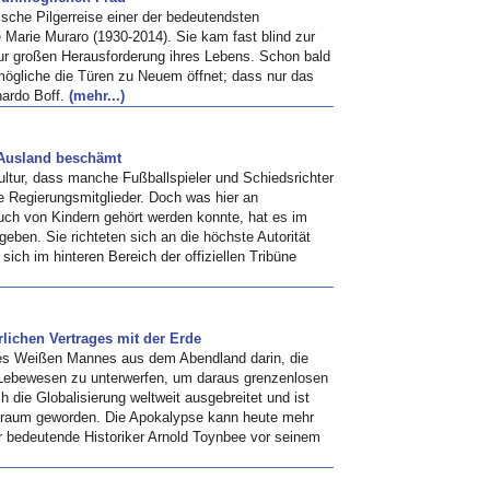
ische Pilgerreise einer der bedeutendsten
 Marie Muraro (1930-2014). Sie kam fast blind zur
ur großen Herausforderung ihres Lebens. Schon bald
nmögliche die Türen zu Neuem öffnet; dass nur das
ardo Boff.
(mehr...)
 Ausland beschämt
kultur, dass manche Fußballspieler und Schiedsrichter
Regierungsmitglieder. Doch was hier an
uch von Kindern gehört werden konnte, hat es im
geben. Sie richteten sich an die höchste Autorität
ich im hinteren Bereich der offiziellen Tribüne
lichen Vertrages mit der Erde
es Weißen Mannes aus dem Abendland darin, die
 Lebewesen zu unterwerfen, um daraus grenzenlosen
h die Globalisierung weltweit ausgebreitet und ist
lptraum geworden. Die Apokalypse kann heute mehr
r bedeutende Historiker Arnold Toynbee vor seinem