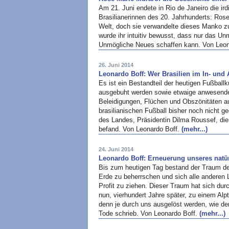
Am 21. Juni endete in Rio de Janeiro die ird
Brasilianerinnen des 20. Jahrhunderts: Rose
Welt, doch sie verwandelte dieses Manko z
wurde ihr intuitiv bewusst, dass nur das U
Unmögliche Neues schaffen kann. Von Leon
26. Juni 2014
Leonardo Boff: Wer Brasilien im In- und
Es ist ein Bestandteil der heutigen Fußball
ausgebuht werden sowie etwaige anwesende 
Beleidigungen, Flüchen und Obszönitäten a
brasilianischen Fußball bisher noch nicht ge
des Landes, Präsidentin Dilma Roussef, die s
befand. Von Leonardo Boff.
(mehr...)
24. Juni 2014
Leonardo Boff: Erneuerung unseres natür
Bis zum heutigen Tag bestand der Traum d
Erde zu beherrschen und sich alle anderen
Profit zu ziehen. Dieser Traum hat sich durc
nun, vierhundert Jahre später, zu einem A
denn je durch uns ausgelöst werden, wie de
Tode schrieb. Von Leonardo Boff.
(mehr...)