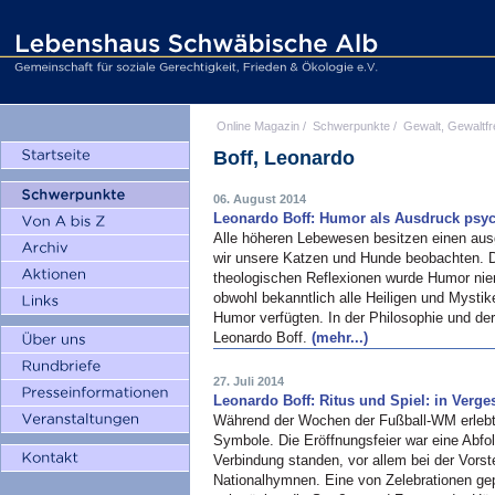
Online Magazin
/
Schwerpunkte
/
Gewalt, Gewaltfr
Boff, Leonardo
06. August 2014
Leonardo Boff: Humor als Ausdruck psych
Alle höheren Lebewesen besitzen einen ausg
wir unsere Katzen und Hunde beobachten. 
theologischen Reflexionen wurde Humor nie
obwohl bekanntlich alle Heiligen und Mystike
Humor verfügten. In der Philosophie und d
Leonardo Boff.
(mehr...)
27. Juli 2014
Leonardo Boff: Ritus und Spiel: in Verge
Während der Wochen der Fußball-WM erlebte
Symbole. Die Eröffnungsfeier war eine Abfo
Verbindung standen, vor allem bei der Vors
Nationalhymnen. Eine von Zelebrationen gep