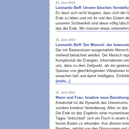
20. Juni 2014
Leonardo Boff: Unsere falschen Vorstell
Es lässt sich nicht leugnen, dass sich die 
Erde zu leben und mit ihr und den Gütern de
unserem Sichtwinkel sind diese völlig fals
das der Erde. Wir müssen etwas unternehm
15. Juni 2014
Leonardo Boff: Der Mensch: der bewusste
Der mit Bewusstsein ausgestattete Mensch s
stehend betrachtet werden. Der Mensch repr
Komplexität der Energien, Informationen un
uns, dass zu dem Zeitpunkt, als ein gewiss
Spezies von gleichklingenden Vibrationen k
erwachen ließ und damit Intelligenz, Einfü
(mehr...)
01. Juni 2014
Mann und Frau: kreative neue Beziehun
Kreativität ist die Dynamik des Universums. 
sondern kreative Veränderung. Alles ist das
Die Erde ist das Ergebnis einer mysteriösen
Tages "entschied" sich ein Fisch in einem 
festen Boden zu erkunden. Aus diesem krea
Reptilien, gefolgt von den Dinosauriern und 