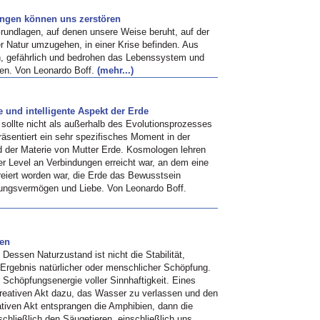
ungen können uns zerstören
Grundlagen, auf denen unsere Weise beruht, auf der
r Natur umzugehen, in einer Krise befinden. Aus
ch, gefährlich und bedrohen das Lebenssystem und
en. Von Leonardo Boff.
(mehr...)
 und intelligente Aspekt der Erde
ollte nicht als außerhalb des Evolutionsprozesses
äsentiert ein sehr spezifisches Moment in der
d der Materie von Mutter Erde. Kosmologen lehren
er Level an Verbindungen erreicht war, an dem eine
reiert worden war, die Erde das Bewusstsein
hlungsvermögen und Liebe. Von Leonardo Boff.
gen
Dessen Naturzustand ist nicht die Stabilität,
 Ergebnis natürlicher oder menschlicher Schöpfung.
 Schöpfungsenergie voller Sinnhaftigkeit. Eines
kreativen Akt dazu, das Wasser zu verlassen und den
tiven Akt entsprangen die Amphibien, dann die
schließlich den Säugetieren, einschließlich uns.