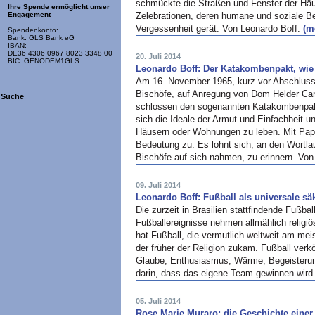
schmückte die Straßen und Fenster der Häu
Ihre Spende ermöglicht unser
Zelebrationen, deren humane und soziale Be
Engagement
Vergessenheit gerät. Von Leonardo Boff.
(me
Spendenkonto:
Bank: GLS Bank eG
IBAN:
DE36 4306 0967 8023 3348 00
20. Juli 2014
BIC: GENODEM1GLS
Leonardo Boff: Der Katakombenpakt, wie 
Am 16. November 1965, kurz vor Abschluss d
Bischöfe, auf Anregung von Dom Helder Ca
Suche
schlossen den sogenannten Katakombenpakt 
sich die Ideale der Armut und Einfachheit u
Häusern oder Wohnungen zu leben. Mit Pap
Bedeutung zu. Es lohnt sich, an den Wortlaut
Bischöfe auf sich nahmen, zu erinnern. Von
09. Juli 2014
Leonardo Boff: Fußball als universale sä
Die zurzeit in Brasilien stattfindende Fußb
Fußballereignisse nehmen allmählich relig
hat Fußball, die vermutlich weltweit am mei
der früher der Religion zukam. Fußball verk
Glaube, Enthusiasmus, Wärme, Begeisterung
darin, dass das eigene Team gewinnen wird
05. Juli 2014
Rose Marie Muraro: die Geschichte eine