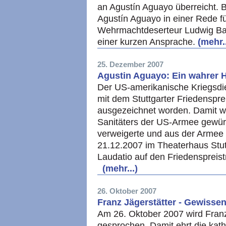
an Agustín Aguayo überreicht. B
Agustín Aguayo in einer Rede 
Wehrmachtdeserteur Ludwig Bau
einer kurzen Ansprache.
(mehr..
25. Dezember 2007
Agustin Aguayo: Ein wahrer H
Der US-amerikanische Kriegsdie
mit dem Stuttgarter Friedenspre
ausgezeichnet worden. Damit w
Sanitäters der US-Armee gewürdi
verweigerte und aus der Armee 
21.12.2007 im Theaterhaus Stut
Laudatio auf den Friedenspreis
(mehr...)
26. Oktober 2007
Franz Jägerstätter - Gewisse
Am 26. Oktober 2007 wird Franz
gesprochen. Damit ehrt die kat