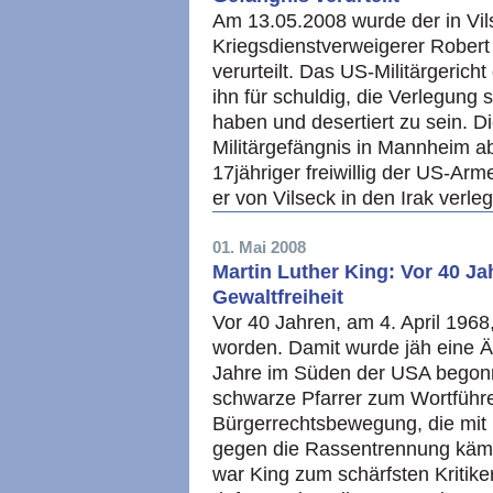
Am 13.05.2008 wurde der in Vil
Kriegsdienstverweigerer Robert
verurteilt. Das US-Militärgerich
ihn für schuldig, die Verlegung 
haben und desertiert zu sein. D
Militärgefängnis in Mannheim ab
17jähriger freiwillig der US-Ar
er von Vilseck in den Irak verleg
01. Mai 2008
Martin Luther King: Vor 40 Ja
Gewaltfreiheit
Vor 40 Jahren, am 4. April 1968,
worden. Damit wurde jäh eine Ä
Jahre im Süden der USA begon
schwarze Pfarrer zum Wortführ
Bürgerrechtsbewegung, die mit 
gegen die Rassentrennung kämpf
war King zum schärfsten Kritik