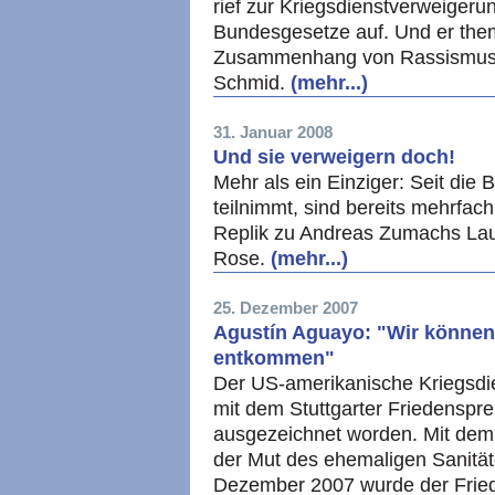
rief zur Kriegsdienstverweiger
Bundesgesetze auf. Und er thema
Zusammenhang von Rassismus, 
Schmid.
(mehr...)
31. Januar 2008
Und sie verweigern doch!
Mehr als ein Einziger: Seit die
teilnimmt, sind bereits mehrfac
Replik zu Andreas Zumachs Lau
Rose.
(mehr...)
25. Dezember 2007
Agustín Aguayo: "Wir können
entkommen"
Der US-amerikanische Kriegsdie
mit dem Stuttgarter Friedenspr
ausgezeichnet worden. Mit dem 
der Mut des ehemaligen Sanitä
Dezember 2007 wurde der Friede