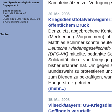
Kampfeinsätzen zur Verfügung 
Ihre Spende ermöglicht unser
Engagement
Spendenkonto:
20. Mai 2008
Bank: GLS Bank eG
IBAN:
Kriegsdiensttotalverweigerer
DE36 4306 0967 8023 3348 00
BIC: GENODEM1GLS
öffentlichem Druck
Der zuletzt abgebrochene Konta
Suche
(Mecklenburg-Vorpommern) inhaf
Matthias Schirmer konnte heute 
Deutsche Friedensgesellschaft-
(DFG-VK)
mitteilte, bedankte Sc
Solidarität, die er von Kriegsg
bisher erfahren hat. Um gegen s
Bundeswehr zu protestieren und
zum Dienen zu bekräftigen, war
Hungerstreik getreten.
(mehr...)
15. Mai 2008
Vilseck/Bayern: US-Kriegsdie
Gefängnis verurteilt