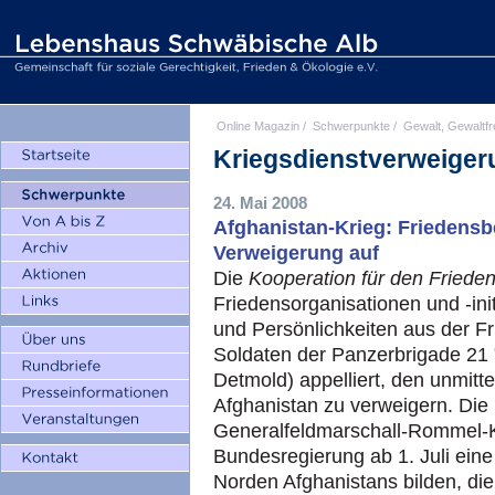
Online Magazin
/
Schwerpunkte
/
Gewalt, Gewaltfr
Kriegsdienstverweiger
24. Mai 2008
Afghanistan-Krieg: Friedensb
Verweigerung auf
Die
Kooperation für den Friede
Friedensorganisationen und -ini
und Persönlichkeiten aus der 
Soldaten der Panzerbrigade 21 "
Detmold) appelliert, den unmitt
Afghanistan zu verweigern. Die
Generalfeldmarschall-Rommel-K
Bundesregierung ab 1. Juli ein
Norden Afghanistans bilden, di