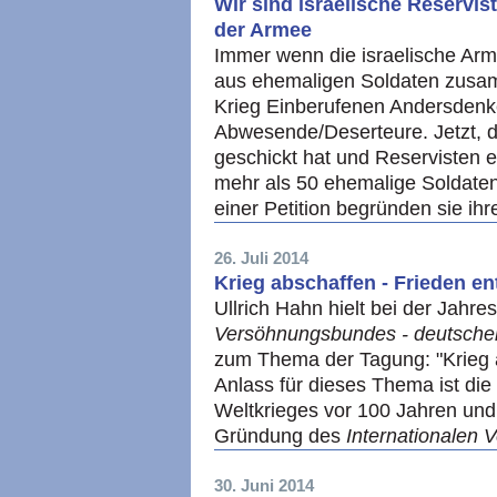
Wir sind israelische Reservis
der Armee
Immer wenn die israelische Arme
aus ehemaligen Soldaten zusam
Krieg Einberufenen Andersdenk
Abwesende/Deserteure. Jetzt, d
geschickt hat und Reservisten e
mehr als 50 ehemalige Soldaten,
einer Petition begründen sie ihr
26. Juli 2014
Krieg abschaffen - Frieden en
Ullrich Hahn hielt bei der Jahr
Versöhnungsbundes - deutsche
zum Thema der Tagung: "Krieg a
Anlass für dieses Thema ist di
Weltkrieges vor 100 Jahren und d
Gründung des
Internationalen
30. Juni 2014