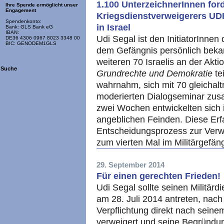
1.100 UnterzeichnerInnen for
Ihre Spende ermöglicht unser
Engagement
Kriegsdienstverweigerers UD
Spendenkonto:
in Israel
Bank: GLS Bank eG
IBAN:
Udi Segal ist den InitiatorInnen
DE36 4306 0967 8023 3348 00
BIC: GENODEM1GLS
dem Gefängnis persönlich beka
weiteren 70 Israelis an der Akt
Suche
Grundrechte und Demokratie
te
wahrnahm, sich mit 70 gleichalt
moderierten Dialogseminar zus
zwei Wochen entwickelten sich 
angeblichen Feinden. Diese Erf
Entscheidungsprozess zur Verwe
zum vierten Mal im Militärgefän
29. September 2014
Für einen gerechten Frieden!
Udi Segal sollte seinen Militärd
am 28. Juli 2014 antreten, nac
Verpflichtung direkt nach sein
verweigert und seine Begründung 