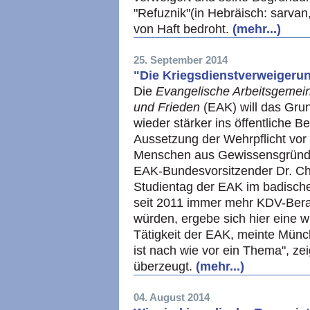
"Refuznik"(in Hebräisch: sarvan, 
von Haft bedroht.
(mehr...)
25. September 2014
"Die Kriegsdienstverweigerun
Die
Evangelische Arbeitsgemein
und Frieden
(EAK) will das Gru
wieder stärker ins öffentliche 
Aussetzung der Wehrpflicht vor
Menschen aus Gewissensgründen
EAK-Bundesvorsitzender Dr. C
Studientag der EAK im badische
seit 2011 immer mehr KDV-Beratu
würden, ergebe sich hier eine w
Tätigkeit der EAK, meinte Münc
ist nach wie vor ein Thema", z
überzeugt.
(mehr...)
04. August 2014