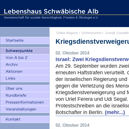
Online Magazin
/
Schwerpunkte
/
Gewalt, Gewaltfr
Kriegsdienstverweiger
02. Oktober 2014
Israel: Zwei Kriegsdienstverwe
Am 29. September wurden zwei K
erneuten Haftstrafen verurteilt.
der israelischen Regierung und d
gegen die Verletzung des Mens
Kriegsdienstverweigerung und f
von Uriel Ferera und Udi Segal
Protestschreiben an die israeli
Botschafter in Berlin.
(mehr...)
02. Oktober 2014