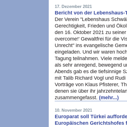
17. Dezember 2021
Bericht von der Lebenshaus-
Der Verein "Lebenshaus Schwäbi
Gerechtigkeit, Frieden und Ökol
den 16. Oktober 2021 zu seiner 
overcome!' Gewaltfrei für die V
Unrecht" ins evangelische Ge
eingeladen. Und wir waren hoch
Tagung teilnahmen. Viele meldet
als sehr anregend, bewegend u
Abends gab es die tiefsinnige 
mit Talib Richard Vogl und Rudi 
Vorträge von Klaus Pfisterer, 
denen sie über ihr jahrzehntel
zusammengefasst.
(mehr...)
10. November 2021
Europarat soll Türkei aufforde
Europäischen Gerichtshofes 