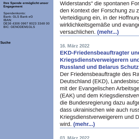
Widerstands" die spontanen For
Ihre Spende ermöglicht unser
Engagement
den Kontext der Forschung zu z
Spendenkonto:
Verteidigung ein, in der Hoffnun
Bank: GLS Bank eG
IBAN:
wirklichkeitsgemäße und evange
DE36 4306 0967 8023 3348 00
BIC: GENODEM1GLS
versachlichen.
(mehr...)
Suche
16. März 2022
EKD-Friedensbeauftragter un
Kriegsdienstverweigerern und
Russland und Belarus Schutz
Der Friedensbeauftragte des Ra
Deutschland (EKD), Landesbisc
mit der Evangelischen Arbeitsg
(EAK) und dem Kriegsdienstver
die Bundesregierung dazu aufge
dass ukrainischen wie auch rus
Kriegsdienstverweigerern und D
wird.
(mehr...)
03. März 2022