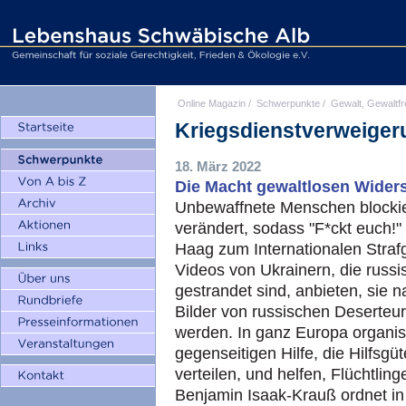
Online Magazin
/
Schwerpunkte
/
Gewalt, Gewaltfr
Kriegsdienstverweiger
18. März 2022
Die Macht gewaltlosen Wider
Unbewaffnete Menschen blockie
verändert, sodass "F*ckt euch!"
Haag zum Internationalen Strafg
Videos von Ukrainern, die russ
gestrandet sind, anbieten, sie
Bilder von russischen Deserteu
werden. In ganz Europa organi
gegenseitigen Hilfe, die Hilfsgü
verteilen, und helfen, Flüchtlin
Benjamin Isaak-Krauß ordnet in