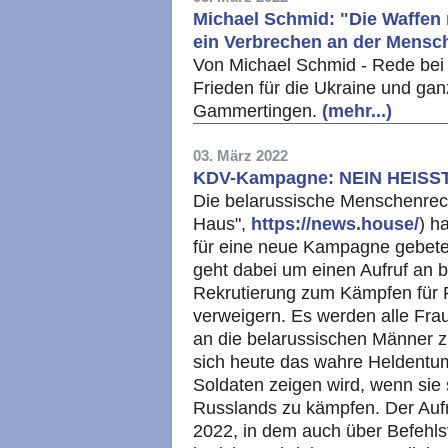
Michael Schmid: "Die Waffen ni
ein Verbrechen an der Mensch
Von Michael Schmid - Rede bei
Frieden für die Ukraine und ga
Gammertingen.
(mehr...)
03. März 2022
KDV-Kampagne: NEIN HEISST 
Die belarussische Menschenrec
Haus",
https://news.house/
) h
für eine neue Kampagne gebeten,
geht dabei um einen Aufruf an 
Rekrutierung zum Kämpfen für R
verweigern. Es werden alle Frau
an die belarussischen Männer z
sich heute das wahre Heldentu
Soldaten zeigen wird, wenn sie 
Russlands zu kämpfen. Der Aufr
2022, in dem auch über Befehls