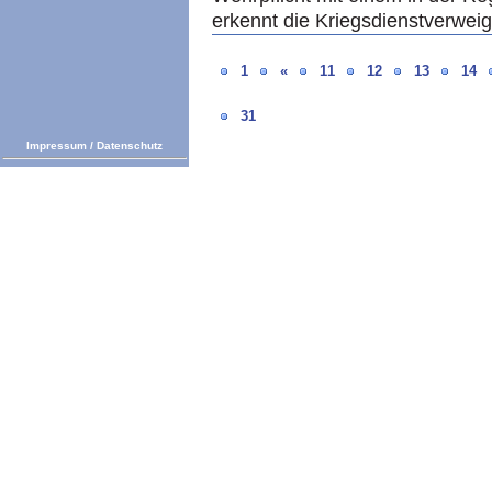
erkennt die Kriegsdienstverwei
1
«
11
12
13
14
31
Impressum
/
Datenschutz