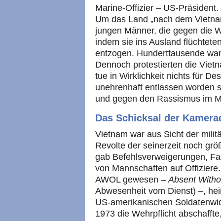
Marine-Offizier – US-Präsident.
Um das Land „nach dem Vietnamk
jungen Männer, die gegen die W
indem sie ins Ausland flüchteten
entzogen. Hunderttausende ware
Dennoch protestierten die Viet
tue in Wirklichkeit nichts für De
unehrenhaft entlassen worden se
und gegen den Rassismus im Mili
Das Schicksal der Kamera
Vietnam war aus Sicht der milit
Revolte der seinerzeit noch größ
gab Befehlsverweigerungen, Fah
von Mannschaften auf Offiziere
AWOL gewesen –
Absent Witho
Abwesenheit vom Dienst) –, hei
US-amerikanischen Soldatenwid
1973 die Wehrpflicht abschaffte