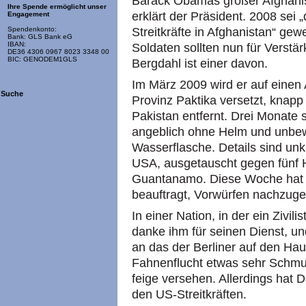
Barack Obamas großer Afghanist
Ihre Spende ermöglicht unser
erklärt der Präsident. 2008 sei 
Engagement
Streitkräfte in Afghanistan“ g
Spendenkonto:
Bank: GLS Bank eG
IBAN:
Soldaten sollten nun für Verstä
DE36 4306 0967 8023 3348 00
BIC: GENODEM1GLS
Bergdahl ist einer davon.
Im März 2009 wird er auf einen
Suche
Provinz Paktika versetzt, knap
Pakistan entfernt. Drei Monate 
angeblich ohne Helm und unbew
Wasserflasche. Details sind unk
USA, ausgetauscht gegen fünf H
Guantanamo. Diese Woche hat 
beauftragt, Vorwürfen nachzugeh
In einer Nation, in der ein Zivil
danke ihm für seinen Dienst, un
an das der Berliner auf den Ha
Fahnenflucht etwas sehr Schmut
feige versehen. Allerdings hat D
den US-Streitkräften.