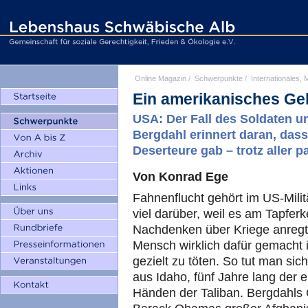
Online Magazin
/
Schwerpunkte
/
Internationales, M
Ein amerikanisches Ge
USA: Der Fall des Soldaten 
Bergdahl erinnert daran, das
Deserteure gab – trotz aller p
Von Konrad Ege
Fahnenflucht gehört im US-Milit
viel darüber, weil es am Tapfer
Nachdenken über Kriege anregt. 
Mensch wirklich dafür gemacht i
gezielt zu töten. So tut man si
aus Idaho, fünf Jahre lang der
Händen der Taliban. Bergdahls 