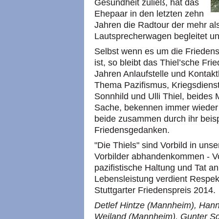
Gesundheit zuließ, hat das
Ehepaar in den letzten zehn
Jahren die Radtour der mehr al
Lautsprecherwagen begleitet un
Selbst wenn es um die Frieden
ist, so bleibt das Thiel’sche Fr
Jahren Anlaufstelle und Kontakt
Thema Pazifismus, Kriegsdienst
Sonnhild und Ulli Thiel, beides
Sache, bekennen immer wieder ö
beide zusammen durch ihr bei
Friedensgedanken.
"Die Thiels" sind Vorbild in u
Vorbilder abhandenkommen - Vo
pazifistische Haltung und Tat 
Lebensleistung verdient Respe
Stuttgarter Friedenspreis 2014.
Detlef Hintze (Mannheim), Ha
Weiland (Mannheim), Gunter Sc