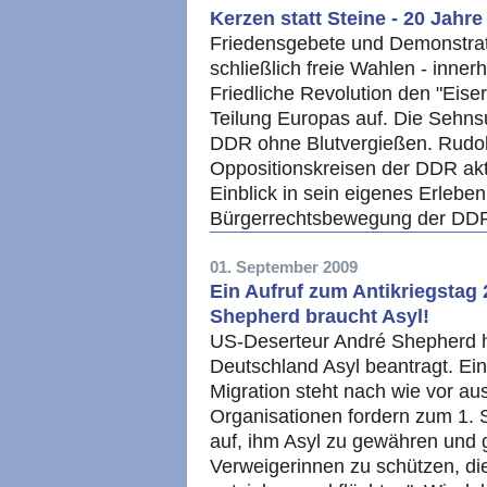
Kerzen statt Steine - 20 Jahre
Friedensgebete und Demonstrat
schließlich freie Wahlen - inne
Friedliche Revolution den "Eis
Teilung Europas auf. Die Sehns
DDR ohne Blutvergießen. Rudolf
Oppositionskreisen der DDR akti
Einblick in sein eigenes Erlebe
Bürgerrechtsbewegung der DD
01. September 2009
Ein Aufruf zum Antikriegstag
Shepherd braucht Asyl!
US-Deserteur André Shepherd h
Deutschland Asyl beantragt. E
Migration steht nach wie vor a
Organisationen fordern zum 1.
auf, ihm Asyl zu gewähren und 
Verweigerinnen zu schützen, di