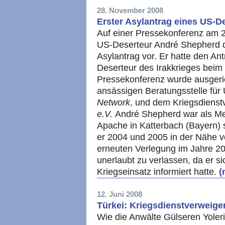
28. November 2008
Erster Asylantrag eines US-D
Auf einer Pressekonferenz am 27
US-Deserteur André Shepherd de
Asylantrag vor. Er hatte den An
Deserteur des Irakkrieges beim 
Pressekonferenz wurde ausgeri
ansässigen Beratungsstelle für
Network
, und dem Kriegsdiens
e.V.
André Shepherd war als M
Apache in Katterbach (Bayern) s
er 2004 und 2005 in der Nähe von
erneuten Verlegung im Jahre 20
unerlaubt zu verlassen, da er si
Kriegseinsatz informiert hatte.
(
12. Juni 2008
Türkei: Kriegsdienstverweige
Wie die Anwälte Gülseren Yoler