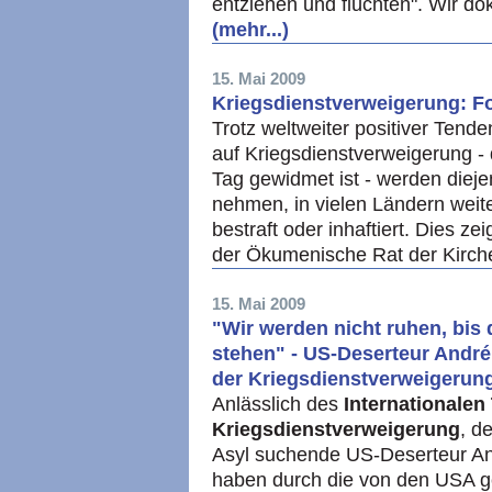
entziehen und flüchten". Wir do
(mehr...)
15. Mai 2009
Kriegsdienstverweigerung: Fo
Trotz weltweiter positiver Ten
auf Kriegsdienstverweigerung - 
Tag gewidmet ist - werden dieje
nehmen, in vielen Ländern weiter
bestraft oder inhaftiert. Dies ze
der Ökumenische Rat der Kirche
15. Mai 2009
"Wir werden nicht ruhen, bis 
stehen" - US-Deserteur André
der Kriegsdienstverweigerun
Anlässlich des
Internationalen
Kriegsdienstverweigerung
, d
Asyl suchende US-Deserteur A
haben durch die von den USA ge