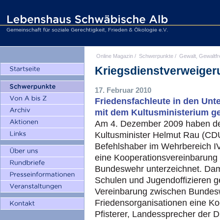
Online Magazin
/
Schwerpunkte
/
Gewalt, Gewaltfr
Kriegsdienstverweiger
17. Februar 2010
Friedensfachleute in den Unt
mit dem Kultusministerium ge
Am 4. Dezember 2009 haben de
Kultusminister Helmut Rau (CD
Befehlshaber im Wehrbereich IV
eine Kooperationsvereinbarung
Bundeswehr unterzeichnet. Dami
Schulen und Jugendoffizieren ge
Vereinbarung zwischen Bundesw
Friedensorganisationen eine Ko
Pfisterer, Landessprecher der 