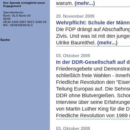
warum.
(mehr...)
Ihre Spende ermöglicht unser
Engagement
Spendenkonto:
20. November 2009
Bank: GLS Bank eG
IBAN:
Wehrpflicht: Schule der Männl
DE36 4306 0967 8023 3348 00
BIC: GENODEM1GLS
Die FDP drängt auf Abschaffung
Zivis. Und was ist mit den jung
Suche
Ulrike Baureithel.
(mehr...)
03. Oktober 2009
In der DDR-Gesellschaft auf 
Friedensgebete und Demonstrat
schließlich freie Wahlen - inne
Friedliche Revolution den "Eis
Teilung Europas auf. Die Sehns
DDR ohne Blutvergießen. Schor
Interview über seine Erfahrungen
von Martin Luther King für die 
Friedliche Revolution von 1989
03. Oktober 2009