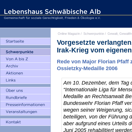
Online Magazin
/
Schwerpunkte
/
Gewalt, Gewaltfr
Vorgesetzte verlangten
Irak-Krieg vom eigene
Rede von Major Florian Pfaff 
Ossietzky-Medaille 2006
Am 10. Dezember, dem Tag d
“Internationale Liga für Men
Medaille an Rechtsanwalt Be
Bundeswehr Florian Pfaff ver
wegen seiner Weigerung, sich
beteiligen, von der Führung
aber aufgrund eines Urteils
Juni 2005 rehabilitiert werd