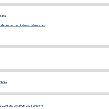
ieges
bt Klimaschutzverhinderungsabkommen
enbank
ns 2008 und erst recht 2014 begonnen"