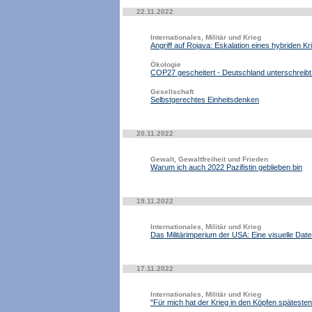
22.11.2022
Internationales, Militär und Krieg
Angriff auf Rojava: Eskalation eines hybriden Kr
Ökologie
COP27 gescheitert - Deutschland unterschrei
Gesellschaft
Selbstgerechtes Einheitsdenken
20.11.2022
Gewalt, Gewaltfreiheit und Frieden
Warum ich auch 2022 Pazifistin geblieben bin
19.11.2022
Internationales, Militär und Krieg
Das Militärimperium der USA: Eine visuelle Dat
17.11.2022
Internationales, Militär und Krieg
"Für mich hat der Krieg in den Köpfen späteste