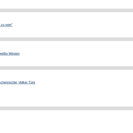
d zu sein"
weiße Westen
chenrechte, Volker Türk