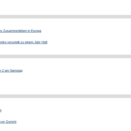
ches Zusammenleben in Europa
enko verurteilt zu einem Jahr Haft
m-2 am Samstag
h
 vor Gericht