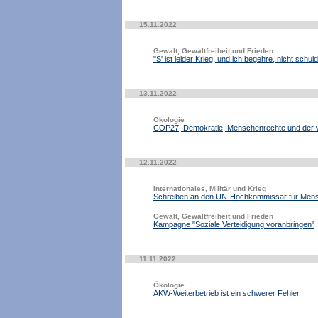
15.11.2022
Gewalt, Gewaltfreiheit und Frieden
"S' ist leider Krieg, und ich begehre, nicht schul
13.11.2022
Ökologie
COP27, Demokratie, Menschenrechte und der 
12.11.2022
Internationales, Militär und Krieg
Schreiben an den UN-Hochkommissar für Mens
Gewalt, Gewaltfreiheit und Frieden
Kampagne "Soziale Verteidigung voranbringen"
11.11.2022
Ökologie
AKW-Weiterbetrieb ist ein schwerer Fehler