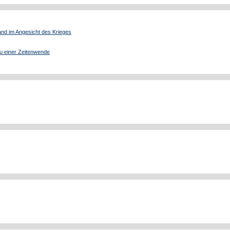
tand im Angesicht des Krieges
u einer Zeitenwende