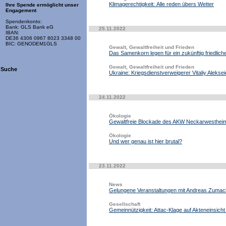
Klimagerechtigkeit: Alle reden übers Wetter
Ihre Spende ermöglicht unser
Engagement
Spendenkonto:
Bank: GLS Bank eG
25.11.2022
IBAN:
DE36 4306 0967 8023 3348 00
BIC: GENODEM1GLS
Gewalt, Gewaltfreiheit und Frieden
Das Samenkorn legen für ein zukünftig friedli
Gewalt, Gewaltfreiheit und Frieden
Suche
Ukraine: Kriegsdienstverweigerer Vitaliy Aleksei
24.11.2022
Ökologie
Gewaltfreie Blockade des AKW Neckarwesthei
Ökologie
Und wer genau ist hier brutal?
23.11.2022
News
Gelungene Veranstaltungen mit Andreas Zumac
Gesellschaft
Gemeinnützigkeit: Attac-Klage auf Akteneinsicht