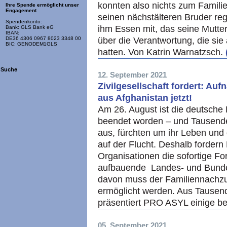
konnten also nichts zum Famil
Ihre Spende ermöglicht unser
Engagement
seinen nächstälteren Bruder re
Spendenkonto:
ihm Essen mit, das seine Mutter
Bank: GLS Bank eG
IBAN:
über die Verantwortung, die sie 
DE36 4306 0967 8023 3348 00
BIC: GENODEM1GLS
hatten. Von Katrin Warnatzsch.
Suche
12. September 2021
Zivilgesellschaft fordert: A
aus Afghanistan jetzt!
Am 26. August ist die deutsche
beendet worden – und Tausend
aus, fürchten um ihr Leben und 
auf der Flucht. Deshalb forder
Organisationen die sofortige F
aufbauende Landes- und Bun
davon muss der Familiennachzu
ermöglicht werden. Aus Tausend
präsentiert PRO ASYL einige be
05. September 2021