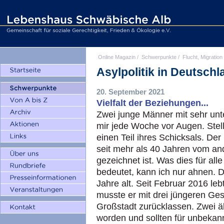
Online Magazin
/
Schwerpunkte
/
Flucht, Migration
Asylpolitik in Deutsch
20. September 2021
Vielfalt der Beziehungen...
Zwei junge Männer mit sehr un
mir jede Woche vor Augen. Stellv
einen Teil ihres Schicksals. Der 
seit mehr als 40 Jahren vom an
gezeichnet ist. Was dies für al
bedeutet, kann ich nur ahnen. 
Jahre alt. Seit Februar 2016 leb
musste er mit drei jüngeren Ges
Großstadt zurücklassen. Zwei äl
worden und sollten für unbekann