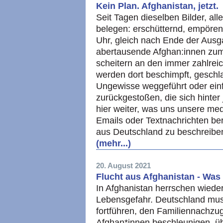
Kein Plan. Afghanistan, jetzt.
Seit Tagen dieselben Bilder, al
belegen: erschütternd, empöre
Uhr, gleich nach Ende der Aus
abertausende Afghan:innen zum
scheitern an den immer zahlrei
werden dort beschimpft, geschla
Ungewisse weggeführt oder einf
zurückgestoßen, die sich hint
hier weiter, was uns unsere med
Emails oder Textnachrichten ber
aus Deutschland zu beschreibe
(mehr...)
20. August 2021
Flucht aus Afghanistan - Wa
In Afghanistan herrschen wieder
Lebensgefahr. Deutschland mu
fortführen, den Familiennachzu
Afghan*innen beschleunigen, ü