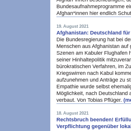
Bundesaufnahmeprogramme eine
Afghan*innen hier endlich Schu
19. August 2021
Afghanistan: Deutschland für
Die Bundesregierung hat bei d
Menschen aus Afghanistan auf g
Szenen am Kabuler Flughafen h
seiner Hinhaltepolitik mitzuver
bürokratischen Verfahren, im Z
Kriegswirren nach Kabul komm
aufzunehmen und Anträge zu ste
Empathie wurde selbst ehemali
Möglichkeit, nach Deutschland
verbaut. Von Tobias Pflüger.
(me
18. August 2021
Rechtsbruch beenden! Erfüll
Verpflichtung gegenüber loka