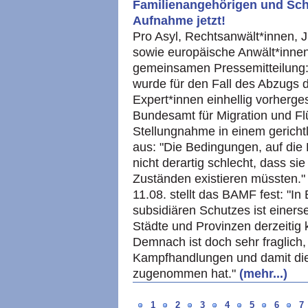
Familienangehörigen und Sch
Aufnahme jetzt!
Pro Asyl, Rechtsanwält*innen, J
sowie europäische Anwält*inneno
gemeinsamen Pressemitteilung: 
wurde für den Fall des Abzugs d
Expert*innen einhellig vorherg
Bundesamt für Migration und Fl
Stellungnahme in einem gericht
aus: "Die Bedingungen, auf die 
nicht derartig schlecht, dass si
Zuständen existieren müssten." 
11.08. stellt das BAMF fest: "I
subsidiären Schutzes ist einers
Städte und Provinzen derzeitig
Demnach ist doch sehr fraglich, 
Kampfhandlungen und damit die
zugenommen hat."
(mehr...)
1
2
3
4
5
6
7