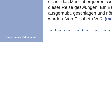
sicher das Meer überqueren, w
dieser Reise gezwungen. Ein Be
ausgeraubt, geschlagen und nö
wurden. Von Elisabeth Voß.
(me
1
2
3
4
5
6
7
Impressum
/
Datenschutz