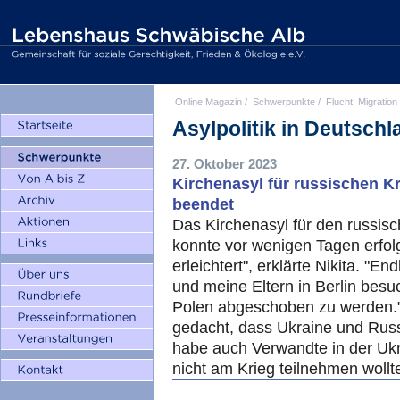
Online Magazin
/
Schwerpunkte
/
Flucht, Migration
Asylpolitik in Deutsch
27. Oktober 2023
Kirchenasyl für russischen Kr
beendet
Das Kirchenasyl für den russisc
konnte vor wenigen Tagen erfol
erleichtert", erklärte Nikita. "
und meine Eltern in Berlin bes
Polen abgeschoben zu werden."
gedacht, dass Ukraine und Russl
habe auch Verwandte in der Ukra
nicht am Krieg teilnehmen wollte