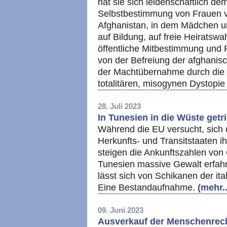
hat sie sich leidenschaftlich de
Selbstbestimmung von Frauen v
Afghanistan, in dem Mädchen u
auf Bildung, auf freie Heiratswah
öffentliche Mitbestimmung und 
von der Befreiung der afghanis
der Machtübernahme durch die T
totalitären, misogynen Dystopi
28. Juli 2023
In Tunesien in die Wüste get
Während die EU versucht, sich
Herkunfts- und Transitstaaten i
steigen die Ankunftszahlen von G
Tunesien massive Gewalt erfahr
lässt sich von Schikanen der ita
Eine Bestandaufnahme.
(mehr..
09. Juni 2023
Ausverkauf der Menschenrech