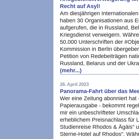
Recht auf Asyl!
Am diesjährigen Internationale
haben 30 Organisationen aus Eu
aufgerufen, die in Russland, Be
Kriegsdienst verweigern. Währen
50.000 Unterschriften der #Ob
Kommission in Berlin übergeben
Petition von Redebeiträgen nati
Russland, Belarus und der Ukra
(mehr...)
26. April 2023
Panorama-Fahrt über das Mee
Wer eine Zeitung abonniert hat 
Papierausgabe - bekommt regelm
mir ein unbeschrifteter Umschla
erheblichem Preisnachlass für L
Studienreise Rhodos & Ägäis" u
Sterne-Hotel auf Rhodos". Währ