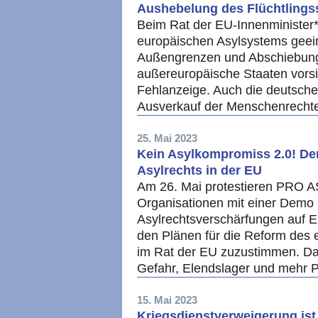
Aushebelung des Flüchtlings
Beim Rat der EU-Innenminister*
europäischen Asylsystems geein
Außengrenzen und Abschiebunge
außereuropäische Staaten vors
Fehlanzeige. Auch die deutsch
Ausverkauf der Menschenrecht
25. Mai 2023
Kein Asylkompromiss 2.0! De
Asylrechts in der EU
Am 26. Mai protestieren PRO A
Organisationen mit einer Demo 
Asylrechtsverschärfungen auf 
den Plänen für die Reform des 
im Rat der EU zuzustimmen. Das 
Gefahr, Elendslager und mehr 
15. Mai 2023
Kriegsdienstverweigerung is