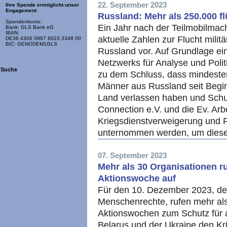
22. September 2023
Ihre Spende ermöglicht unser
Engagement
Russland: Mehr als 250.000 fl
Spendenkonto:
Ein Jahr nach der Teilmobilmac
Bank: GLS Bank eG
IBAN:
aktuelle Zahlen zur Flucht milit
DE36 4306 0967 8023 3348 00
BIC: GENODEM1GLS
Russland vor. Auf Grundlage ei
Netzwerks für Analyse und Poli
Suche
zu dem Schluss, dass mindestens
Männer aus Russland seit Begi
Land verlassen haben und Schu
Connection e.V. und die Ev. Arb
Kriegsdienstverweigerung und Fr
unternommen werden, um diese
07. September 2023
Mehr als 30 Organisationen r
Aktionswoche auf
Für den 10. Dezember 2023, dem
Menschenrechte, rufen mehr al
Aktionswochen zum Schutz für al
Belarus und der Ukraine den Kr