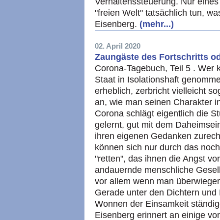
Verhaltenssteuerung. Nur eines
"freien Welt" tatsächlich tun, w
Eisenberg.
(mehr...)
02. April 2020
Zaungäste des Fortschritts o
Corona-Tagebuch, Teil 5 . Wer 
Staat in Isolationshaft genomm
erheblich, zerbricht vielleicht 
an, wie man seinen Charakter in 
Corona schlägt eigentlich die St
gelernt, gut mit dem Daheimsein
ihren eigenen Gedanken zurech
können sich nur durch das noch 
"retten", das ihnen die Angst vo
andauernde menschliche Gesells
vor allem wenn man überwiege
Gerade unter den Dichtern und D
Wonnen der Einsamkeit ständige
Eisenberg erinnert an einige vo