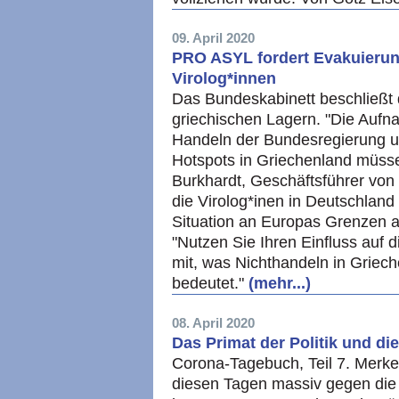
09. April 2020
PRO ASYL fordert Evakuierung
Virolog*innen
Das Bundeskabinett beschließt
griechischen Lagern. "Die Aufna
Handeln der Bundesregierung u
Hotspots in Griechenland müsse
Burkhardt, Geschäftsführer vo
die Virolog*inen in Deutschland
Situation an Europas Grenzen a
"Nutzen Sie Ihren Einfluss auf 
mit, was Nichthandeln in Griec
bedeutet."
(mehr...)
08. April 2020
Das Primat der Politik und di
Corona-Tagebuch, Teil 7. Merke
diesen Tagen massiv gegen die 