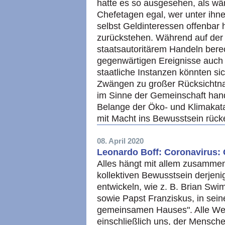
hatte es so ausgesehen, als w
Chefetagen egal, wer unter ihn
selbst Geldinteressen offenbar
zurückstehen. Während auf der 
staatsautoritärem Handeln berec
gegenwärtigen Ereignisse auch
staatliche Instanzen könnten s
Zwängen zu großer Rücksichtnah
im Sinne der Gemeinschaft hande
Belange der Öko- und Klimakata
mit Macht ins Bewusstsein rück
08. April 2020
Leonardo Boff: Coronavirus:
Alles hängt mit allem zusammen:
kollektiven Bewusstsein derjenig
entwickeln, wie z. B. Brian Swi
sowie Papst Franziskus, in sein
gemeinsamen Hauses". Alle We
einschließlich uns, der Mensche