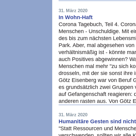
31. März 2020
In Wohn-Haft
Corona Tagebuch, Teil 4. Corona
Menschen - Unschuldige. Mit ei
des bis zum nächsten Lebensmit
Park. Aber, mal abgesehen von 
verhältnismäßig ist - könnte ma
auch Positives abgewinnen? War e
Menschen mal mehr "zu sich komm
drosseln, mit der sie sonst ihre
Götz Eisenberg war von Beruf G
es grundsätzlich zwei Gruppen 
auf Gefangenschaft reagieren: 
anderen rasten aus. Von Götz 
31. März 2020
Humanitäre Gesten sind nich
"Statt Ressourcen und Mensch
verschwenden, sollten wir alle 