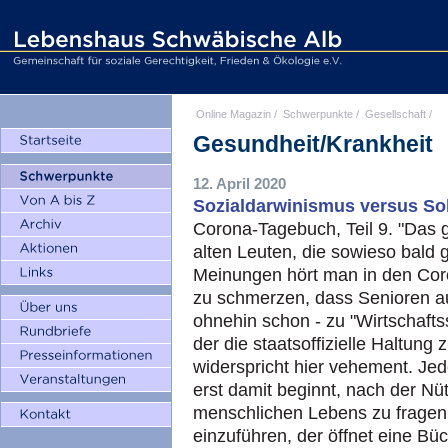
Online Magazin
/
Schwerpunkte
/
Gesellschaft
/
Gesundheit/Krankheit
12. April 2020
Sozialdarwinismus versus Sol
Corona-Tagebuch, Teil 9. "Das 
alten Leuten, die sowieso bald
Meinungen hört man in den Coro
zu schmerzen, dass Senioren au
ohnehin schon - zu "Wirtschaft
der die staatsoffizielle Haltung
widerspricht hier vehement. Jed
erst damit beginnt, nach der Nüt
menschlichen Lebens zu frage
einzuführen, der öffnet eine B