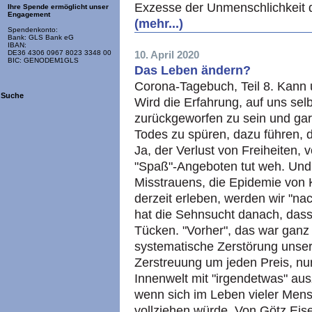
Exzesse der Unmenschlichkeit q
Ihre Spende ermöglicht unser
Engagement
(mehr...)
Spendenkonto:
Bank: GLS Bank eG
IBAN:
10. April 2020
DE36 4306 0967 8023 3348 00
BIC: GENODEM1GLS
Das Leben ändern?
Corona-Tagebuch, Teil 8. Kann
Suche
Wird die Erfahrung, auf uns selb
zurückgeworfen zu sein und ga
Todes zu spüren, dazu führen, d
Ja, der Verlust von Freiheiten,
"Spaß"-Angeboten tut weh. Und
Misstrauens, die Epidemie von K
derzeit erleben, werden wir "
hat die Sehnsucht danach, dass 
Tücken. "Vorher", das war ganz
systematische Zerstörung unse
Zerstreuung um jeden Preis, nu
Innenwelt mit "irgendetwas" au
wenn sich im Leben vieler Mens
vollziehen würde. Von Götz Eis