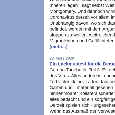
Inneren legen", sagt selbst Welt
Montgomery. Und dennoch wird 
Coronavirus derzeit vor allem i
Unabhängig davon, wo sich da
befindet, werden mit dem Argum
stoppen zu wollen, weitreiche
Migrant*innen und Geflüchteten
(mehr...)
29. März 2020
Ein Lackmustest für die Demo
Corona-Tagebuch, Teil 3. Es ge
des Virus. Alles andere ist nach
Tod vieler kleiner Läden, tause
Gärten und - materiell gesehen 
hinnehmbarer Kollateralschade
alles bedacht und ein sorgfäl
Derzeit spielen sich - ungesehen
Wenn das Ausmaß der Verwüstu