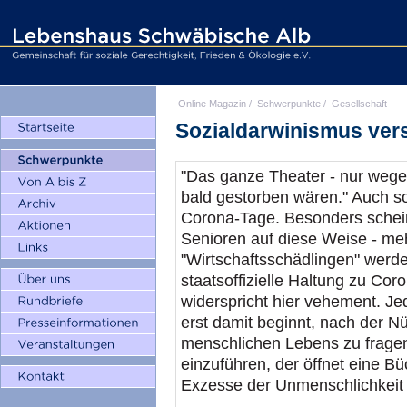
Online Magazin
/
Schwerpunkte
/
Gesellschaft
Sozialdarwinismus vers
"Das ganze Theater - nur wegen
bald gestorben wären." Auch s
Corona-Tage. Besonders schein
Senioren auf diese Weise - me
"Wirtschaftsschädlingen" werde
staatsoffizielle Haltung zu Cor
widerspricht hier vehement. Je
erst damit beginnt, nach der Nü
menschlichen Lebens zu frag
einzuführen, der öffnet eine B
Exzesse der Unmenschlichkeit 