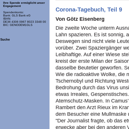
Ihre Spende ermöglicht unser
Engagement
Corona-Tagebuch, Teil 9
Spendenkonto:
Bank: GLS Bank eG
Von Götz Eisenberg
IBAN:
DE36 4306 0967 8023 3348 00
BIC: GENODEM1GLS
Die zweite Woche unterm Ausna
Lahn spazieren. Es ist sonnig, a
Suche
Deswegen sind nicht viele Leut
vorüber. Zwei Spaziergänger we
Leibhaftige. Auf einer Wiese st
kreist der erste Milan der Saison
dasselbe Beutetier geworfen. S
Wie die radioaktive Wolke, die
Tschernobyl und Richtung Weste
Bedrohung durch das Virus unsi
etwas Irreales, Gespenstisches
Atemschutz-Masken. In Camus’ D
Rambert den Arzt Rieux im Kran
dem Besucher eine Mullmaske un
"Der Journalist fragte, ob das e
erwecke aber bei den anderen V