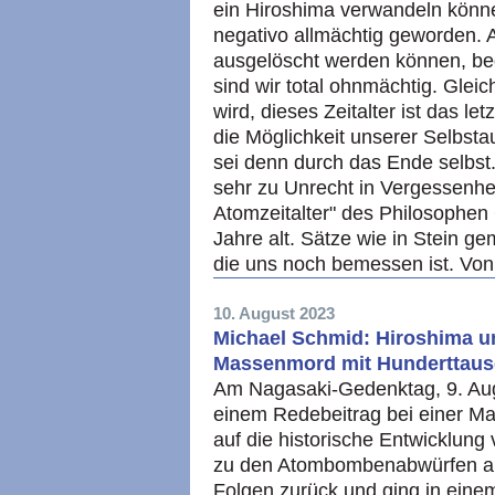
ein Hiroshima verwandeln könne
negativo allmächtig geworden. 
ausgelöscht werden können, bed
sind wir total ohnmächtig. Glei
wird, dieses Zeitalter ist das let
die Möglichkeit unserer Selbst
sei denn durch das Ende selbst
sehr zu Unrecht in Vergessenhe
Atomzeitalter" des Philosophen
Jahre alt. Sätze wie in Stein gem
die uns noch bemessen ist. Vo
10. August 2023
Michael Schmid: Hiroshima u
Massenmord mit Hunderttaus
Am Nagasaki-Gedenktag, 9. Augu
einem Redebeitrag bei einer 
auf die historische Entwicklun
zu den Atombombenabwürfen au
Folgen zurück und ging in einem 