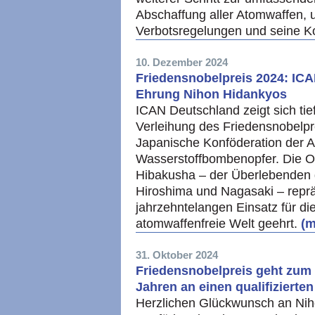
Abschaffung aller Atomwaffen, u
Verbotsregelungen und seine K
10. Dezember 2024
Friedensnobelpreis 2024: ICA
Ehrung Nihon Hidankyos
ICAN Deutschland zeigt sich tie
Verleihung des Friedensnobelpr
Japanische Konföderation der
Wasserstoffbombenopfer. Die Or
Hibakusha – der Überlebenden
Hiroshima und Nagasaki – repräs
jahrzehntelangen Einsatz für di
atomwaffenfreie Welt geehrt.
(m
31. Oktober 2024
Friedensnobelpreis geht zum 
Jahren an einen qualifizierten
Herzlichen Glückwunsch an Nih