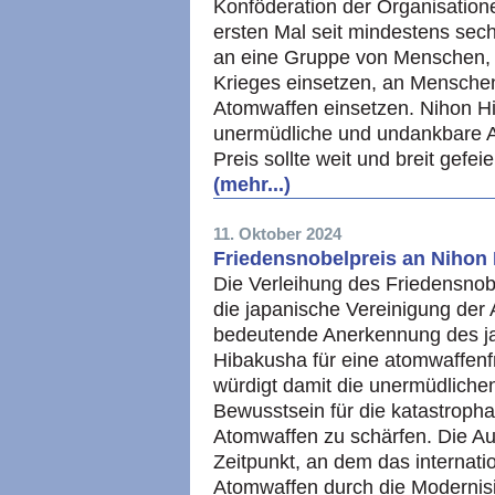
Konföderation der Organisatio
ersten Mal seit mindestens sec
an eine Gruppe von Menschen, 
Krieges einsetzen, an Menschen,
Atomwaffen einsetzen. Nihon Hid
unermüdliche und undankbare Au
Preis sollte weit und breit gef
(mehr...)
11. Oktober 2024
Friedensnobelpreis an Nihon
Die Verleihung des Friedensnob
die japanische Vereinigung der 
bedeutende Anerkennung des j
Hibakusha für eine atomwaffenf
würdigt damit die unermüdlich
Bewusstsein für die katastroph
Atomwaffen zu schärfen. Die Au
Zeitpunkt, an dem das internat
Atomwaffen durch die Modernisi