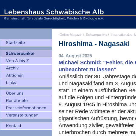
Online Magazin
/
Schwerpunkte
/
Internationales, M
Hiroshima - Nagasaki
04. August 2025
Michael Schmid: "Fehler, die 
unbeachtet zu lassen"
Anlässlich der 80. Jahrestage
und Nagasaki fand am 3. Augu
statt. In einem ausführlichen R
auf die Folgen und Hintergrün
9. August 1945 in Hiroshima und
seiner Rede widmete er der akt
gigantischen Aufrüstung, bevor e
Anwendung ziviler, gewaltfreier
unterbrochen durch mehrere mu