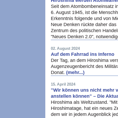
Hiroshima werden Atomwaffen
Seit dem Atombombeneinsatz in
6. August 1945, ist die Menschh
Erkenntnis folgende und von Mi
Neue Denken rückte daher das 
Zentrum des politischen Handel
"Neues Denken 2.0", notwendig
02. August 2024
Auf dem Fahrrad ins Inferno
Der Tag, an dem Hiroshima ver
Augenzeugenbericht des Militär
Donat.
(mehr...)
15. April 2024
"Wir können uns nicht mehr vo
anstellen können" – Die Aktu
Hiroshima als Weltzustand. "Mi
Hiroshimatage, hat ein neues Zei
dem wir in jedem Augenblick jed