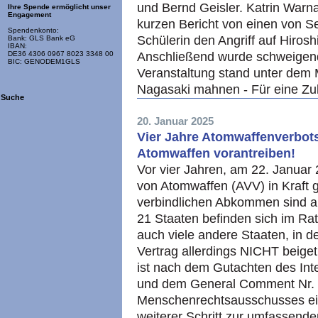
und Bernd Geisler. Katrin Warna
Ihre Spende ermöglicht unser
Engagement
kurzen Bericht von einen von Se
Spendenkonto:
Schülerin den Angriff auf Hirosh
Bank: GLS Bank eG
IBAN:
Anschließend wurde schweigen
DE36 4306 0967 8023 3348 00
BIC: GENODEM1GLS
Veranstaltung stand unter dem 
Nagasaki mahnen - Für eine Zu
Suche
20. Januar 2025
Vier Jahre Atomwaffenverbots
Atomwaffen vorantreiben!
Vor vier Jahren, am 22. Januar 
von Atomwaffen (AVV) in Kraft g
verbindlichen Abkommen sind ak
21 Staaten befinden sich im Rat
auch viele andere Staaten, in d
Vertrag allerdings NICHT beige
ist nach dem Gutachten des Int
und dem General Comment Nr. 
Menschenrechtsausschusses ei
weiterer Schritt zur umfassend