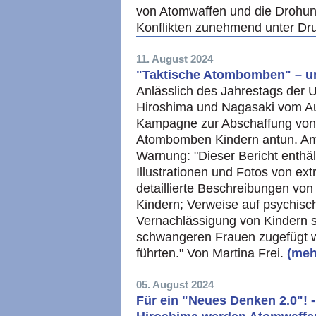
von Atomwaffen und die Drohung
Konflikten zunehmend unter Dr
11. August 2024
"Taktische Atombomben" – u
Anlässlich des Jahrestags de
Hiroshima und Nagasaki vom Aug
Kampagne zur Abschaffung von
Atombomben Kindern antun. Am 
Warnung: "Dieser Bericht enthä
Illustrationen und Fotos von ex
detaillierte Beschreibungen vo
Kindern; Verweise auf psychis
Vernachlässigung von Kindern 
schwangeren Frauen zugefügt w
führten." Von Martina Frei.
(mehr
05. August 2024
Für ein "Neues Denken 2.0"! 