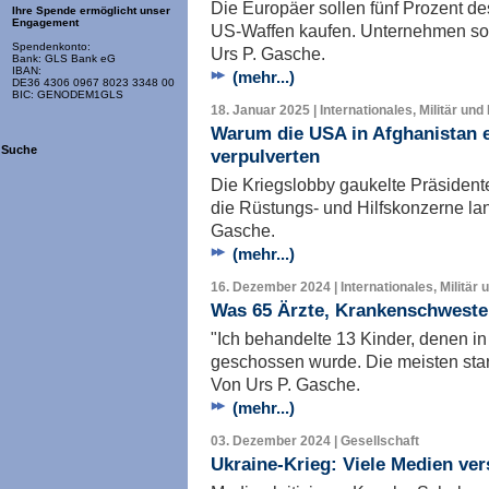
Die Europäer sollen fünf Prozent d
Ihre Spende ermöglicht unser
Engagement
US-Waffen kaufen. Unternehmen sol
Spendenkonto:
Urs P. Gasche.
Bank: GLS Bank eG
IBAN:
(mehr...)
DE36 4306 0967 8023 3348 00
BIC: GENODEM1GLS
18. Januar 2025 | Internationales, Militär und
Warum die USA in Afghanistan e
Suche
verpulverten
Die Kriegslobby gaukelte Präsident
die Rüstungs- und Hilfskonzerne lan
Gasche.
(mehr...)
16. Dezember 2024 | Internationales, Militär 
Was 65 Ärzte, Krankenschwester
"Ich behandelte 13 Kinder, denen in
geschossen wurde. Die meisten starb
Von Urs P. Gasche.
(mehr...)
03. Dezember 2024 | Gesellschaft
Ukraine-Krieg: Viele Medien ver