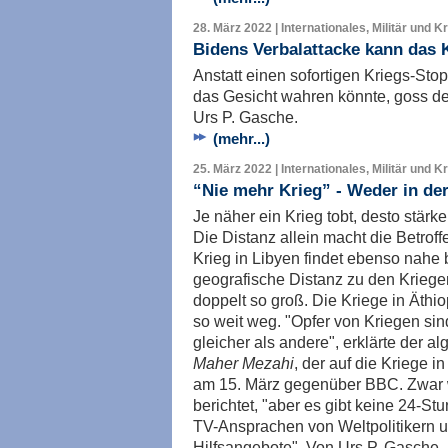
28. März 2022 | Internationales, Militär und K
Bidens Verbalattacke kann das 
Anstatt einen sofortigen Kriegs-Sto
das Gesicht wahren könnte, goss de
Urs P. Gasche.
(mehr...)
25. März 2022 | Internationales, Militär und K
“Nie mehr Krieg” - Weder in de
Je näher ein Krieg tobt, desto stärk
Die Distanz allein macht die Betroff
Krieg in Libyen findet ebenso nahe b
geografische Distanz zu den Kriegen
doppelt so groß. Die Kriege in Äth
so weit weg. "Opfer von Kriegen sind
gleicher als andere", erklärte der a
Maher Mezahi
, der auf die Kriege 
am 15. März gegenüber BBC. Zwar we
berichtet, "aber es gibt keine 24-St
TV-Ansprachen von Weltpolitikern u
Hilfsangebote". Von Urs P. Gasche.