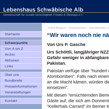
Online Magazin
/
Schwerpunkte
/
Internationales, M
“Wir waren noch nie nä
Von Urs P. Gasche
Urs Schöttli, langjähriger NZZ
Gefahr weniger in abfangbare
Pakistan.
Pakistan verfüge über "hundert 
Atombomben". Falls nach einem M
an die Macht kämen, würden di
einsetzen".
Mit diesen "ernüchternden Bemer
Gäste auf, die sich am Donners
"Kellerhals Carrard" im Berner 