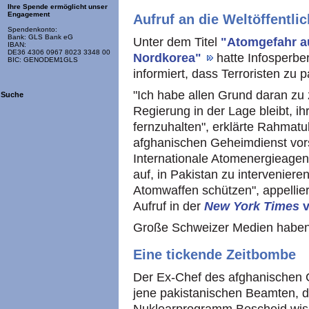
Ihre Spende ermöglicht unser
Engagement
Aufruf an die Weltöffentlic
Spendenkonto:
Bank: GLS Bank eG
Unter dem Titel
"Atomgefahr au
IBAN:
DE36 4306 0967 8023 3348 00
Nordkorea"
hatte Infosperbe
BIC: GENODEM1GLS
informiert, dass Terroristen z
"Ich habe allen Grund daran zu 
Suche
Regierung in der Lage bleibt, i
fernzuhalten", erklärte Rahmatu
afghanischen Geheimdienst vorst
Internationale Atomenergieagen
auf, in Pakistan zu intervenier
Atomwaffen schützen", appelliert
Aufruf in der
New York Times
v
Große Schweizer Medien haben ü
Eine tickende Zeitbombe
Der Ex-Chef des afghanischen 
jene pakistanischen Beamten, d