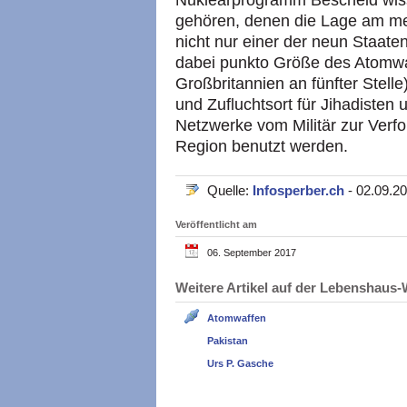
Nuklearprogramm Bescheid wis
gehören, denen die Lage am mei
nicht nur einer der neun Staate
dabei punkto Größe des Atomwa
Großbritannien an fünfter Stelle
und Zufluchtsort für Jihadisten 
Netzwerke vom Militär zur Verfo
Region benutzt werden.
Quelle:
Infosperber.ch
- 02.09.2
Veröffentlicht am
06. September 2017
Weitere Artikel auf der Lebenshau
Atomwaffen
Pakistan
Urs P. Gasche