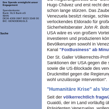
Ihre Spende ermöglicht unser
Hugo Chávez und erst recht de
Engagement
schon lange stürzen. Das Zaub
Spendenkonto:
Bank: GLS Bank eG
Venezuela besitzt riesige, schl
IBAN:
DE36 4306 0967 8023 3348 00
verlockendes Eldorado für gro
BIC: GENODEM1GLS
Sicherheitsberater
John R. Bolt
USA wäre es von großem Vortei
Suche
investieren und produzieren kön
Bevölkerungen sowohl in Venezu
Kanal
"FoxBusiness" ab Minu
Der St. Galler Völkerrechts-Pro
Sanktionen der USA gegen die s
sowie die US-Blockade des ven
Druckmittel gegen die Regierung
wohl unzulässige Intervention".
"Humanitäre Krise" als Vo
Seit der
völkerrechtlich frag
Guaidó, der im Land vorläufig ü
Präsidenten Venezuelas, wollen 