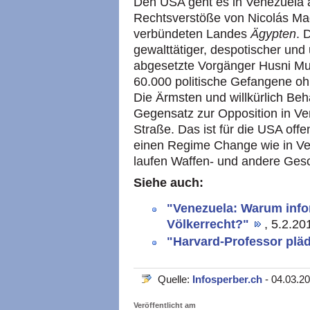
Den USA geht es in Venezuela 
Rechtsverstöße von Nicolás Mad
verbündeten Landes
Ägypten
. 
gewalttätiger, despotischer und
abgesetzte Vorgänger Husni Mub
60.000 politische Gefangene oh
Die Ärmsten und willkürlich Beh
Gegensatz zur Opposition in Ven
Straße. Das ist für die USA offe
einen Regime Change wie in Ve
laufen Waffen- und andere Gesc
Siehe auch:
"Venezuela: Warum info
Völkerrecht?"
, 5.2.20
"Harvard-Professor pläd
Quelle:
Infosperber.ch
- 04.03.2
Veröffentlicht am