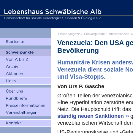
Online Magazin
/
Schwerpunkte
/
Internationales, M
Venezuela: Den USA geh
Bevölkerung
Humanitäre Krisen andersw
Venezuela dient soziale N
und Visa-Stopps.
Von Urs P. Gasche
Großen Teilen der venezolanisc
Eine Hyperinflation zerstörte en
Netz. Die Hauptschuld trifft da
ständig neuen Sanktionen
g
venezolanischen Wirtschaft den
US-Regierungskreise und -Gehe